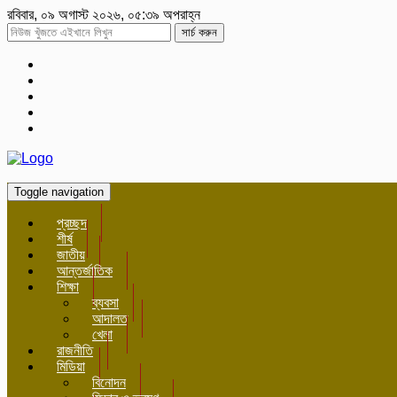
রবিবার, ০৯ অগাস্ট ২০২৬, ০৫:৩৯ অপরাহ্ন
সার্চ করুন
Toggle navigation
প্রচ্ছদ
শীর্ষ
জাতীয়
আন্তর্জাতিক
শিক্ষা
ব্যবসা
আদালত
খেলা
রাজনীতি
মিডিয়া
বিনোদন