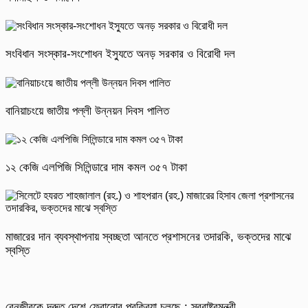
সংবিধান সংস্কার-সংশোধন ইস্যুতে অনড় সরকার ও বিরোধী দল
বানিয়াচংয়ে জাতীয় পল্লী উন্নয়ন দিবস পালিত
১২ কেজি এলপিজি সিলিন্ডারে দাম কমল ৩৫৭ টাকা
মাজারের দান ব্যবস্থাপনায় স্বচ্ছতা আনতে প্রশাসনের তদারকি, ভক্তদের মাঝে
স্বস্তি
বেনজীরকে দ্রুত দেশে ফেরানোর প্রক্রিয়া চলছে : স্বরাষ্ট্রমন্ত্রী