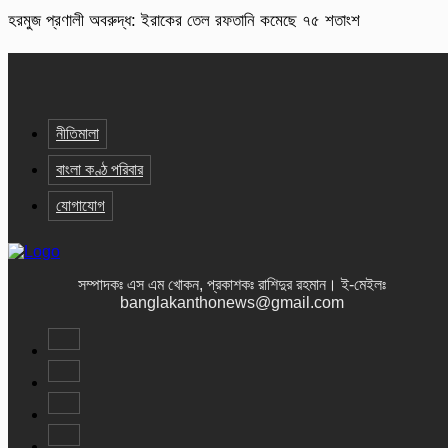
হরমুজ প্রণালী অবরুদ্ধ: ইরাকের তেল রফতানি কমেছে ৭৫ শতাংশ
নীতিমালা
বাংলা কণ্ঠ পরিবার
যোগাযোগ
সম্পাদকঃ এস এম খোকন, প্রকাশকঃ রাশিদুর রহমান
।
ই-মেইলঃ
banglakanthonews@gmail.com