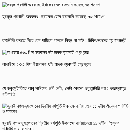
হরমুজ প্রণালী অবরুদ্ধ: ইরাকের তেল রফতানি কমেছে ৭৫ শতাংশ
রাজনীতি করতে গিয়ে যেন দায়িত্ব পালনে বিঘ্ন না ঘটে : চিকিৎসকদের প্রধানমন্ত্রী
লাখাইয়ে ৫৩৩ পিস ইয়াবাসহ দুই মাদক ব্যবসায়ী গ্রেপ্তার
যে ডকুমেন্টারিতে আবু সাঈদের ছবি নেই, সেটা কোনো ডকুমেন্টারি নয় : ভারপ্রাপ্ত
রাষ্ট্রপতি
জুলাই গণঅভ্যুত্থানের দ্বিতীয় বর্ষপূর্তি উপলক্ষে বানিয়াচংয়ে ১১ দলীয় ঐক্যের
গণমিছিল ও সমাবেশ