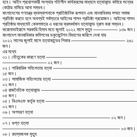
হবে। আইন প্রয়োগকারী সংস্থার গতিশীল কার্যক্রমের মাধ্যমে হত্যাকান্ড কমিয়ে শুন্যের
কোঠায় নামিয়ে আনা সম্ভব।
বাংলাদেশের গণতন্ত্র ব্যবস্থাপনাকে প্রাতিষ্ঠানিক রূপদান এবং মানবাধিকার সম্মত সমাজ
প্রতিষ্ঠা করতে হলে অবশ্যই সর্বস্তরে আইনের শাসন প্রতিষ্ঠা প্রয়োজন। আইনের শাসন
প্রতিষ্ঠার মাধ্যমেই কেবলমাত্র এ ধরনের ক্রমবর্ধমান হত্যাকান্ড হ্রাস করা সম্ভব।
করোনাভাইরাসে সরকারি হিসাব মতে জুলাই ২০২২ মাসে মৃত্যু ————— ১৩৯ জন।
বাংলাদেশ মানবাধিকার কমিশনের ডকুমেন্টেশন বিভাগের জরিপে দেখা যায়
২০২২ সালের জুলাই মাসে হত্যাকান্ডের শিকার ——————————— ২৬১
জন।
এর মধ্যে
০১। যৌতুকের কারণে হত্যা ——————————-
————————— ০২ জন।
০২। পারিবারিক সহিংসতায় হত্যা —————————————————
১৫ জন।
০৩। সামাজিক সহিংসতায় হত্যা —————————————————
০২ জন।
০৪ রাজনৈতিক হত্যাকান্ড ———————————————————
০৫ জন।
০৫। বিএসএফ কর্তৃক হত্যা ——————————————————
০২ জন।
০৬। অপহরণ হত্যা
—————————————————————— ০২ জন।
০৭। গুপ্ত হত্যা
———————————————————————— ০৩ জন।
০৮। রহস্যজনক মৃত্যু