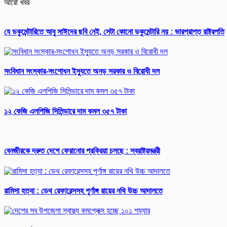
আরো খবর
যে ডকুমেন্টারিতে আবু সাঈদের ছবি নেই, সেটা কোনো ডকুমেন্টারি নয় : ভারপ্রাপ্ত রাষ্ট্রপতি
সংবিধান সংস্কার-সংশোধন ইস্যুতে অনড় সরকার ও বিরোধী দল
১২ কেজি এলপিজি সিলিন্ডারে দাম কমল ৩৫৭ টাকা
বেনজীরকে দ্রুত দেশে ফেরানোর প্রক্রিয়া চলছে : স্বরাষ্ট্রমন্ত্রী
রামিসা হত্যা : ডেথ রেফারেন্সসহ পূর্ণাঙ্গ রায়ের নথি উচ্চ আদালতে