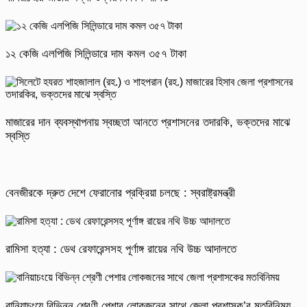
১২ কেজি এলপিজি সিলিন্ডারে দাম কমল ৩৫৭ টাকা
মাজারের দান ব্যবস্থাপনায় স্বচ্ছতা আনতে প্রশাসনের তদারকি, ভক্তদের মাঝে
স্বস্তি
বেনজীরকে দ্রুত দেশে ফেরানোর প্রক্রিয়া চলছে : স্বরাষ্ট্রমন্ত্রী
রামিসা হত্যা : ডেথ রেফারেন্সসহ পূর্ণাঙ্গ রায়ের নথি উচ্চ আদালতে
বানিয়াচংয়ে বিভিন্ন শ্রেণী পেশার লোকজনের সাথে জেলা প্রশাসক’র মতবিনিময়