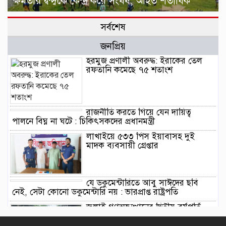
ক্ষমতার দ্বন্দ্বকে কেন্দ্র করে সংঘর্ষ, আহত শতাধিক
সর্বশেষ
জনপ্রিয়
হরমুজ প্রণালী অবরুদ্ধ: ইরাকের তেল
রফতানি কমেছে ৭৫ শতাংশ
রাজনীতি করতে গিয়ে যেন দায়িত্ব
পালনে বিঘ্ন না ঘটে : চিকিৎসকদের প্রধানমন্ত্রী
লাখাইয়ে ৫৩৩ পিস ইয়াবাসহ দুই
মাদক ব্যবসায়ী গ্রেপ্তার
যে ডকুমেন্টারিতে আবু সাঈদের ছবি
নেই, সেটা কোনো ডকুমেন্টারি নয় : ভারপ্রাপ্ত রাষ্ট্রপতি
জুলাই গণঅভ্যুত্থানের দ্বিতীয় বর্ষপূর্তি
উপলক্ষে বানিয়াচংয়ে ১১ দলীয় ঐক্যের
গণমিছিল ও সমাবেশ