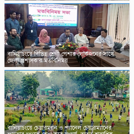
বানিয়াচংয়ে বিভিন্ন শ্রেণী পেশার লোকজনের সাথে
জেলা প্রশাসক’র মতবিনিময়
বানিয়াচংয়ে চেয়ারম্যান ও প্যানেল চেয়ারম্যানের