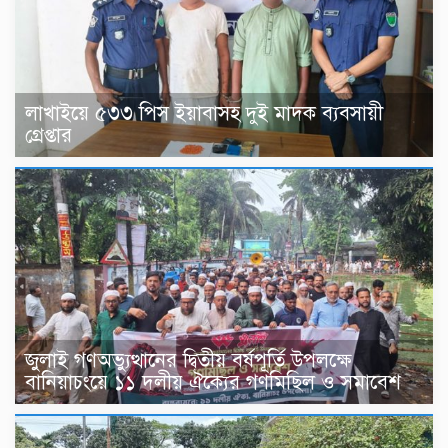
লাখাইয়ে ৫৩৩ পিস ইয়াবাসহ দুই মাদক ব্যবসায়ী
গ্রেপ্তার
জুলাই গণঅভ্যুত্থানের দ্বিতীয় বর্ষপূর্তি উপলক্ষে
বানিয়াচংয়ে ১১ দলীয় ঐক্যের গণমিছিল ও সমাবেশ