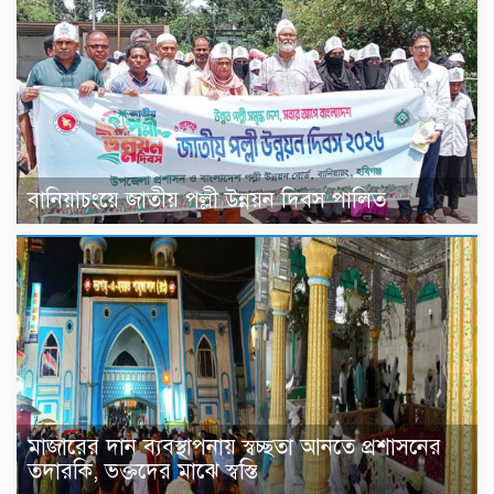
বানিয়াচংয়ে জাতীয় পল্লী উন্নয়ন দিবস পালিত
মাজারের দান ব্যবস্থাপনায় স্বচ্ছতা আনতে প্রশাসনের
তদারকি, ভক্তদের মাঝে স্বস্তি