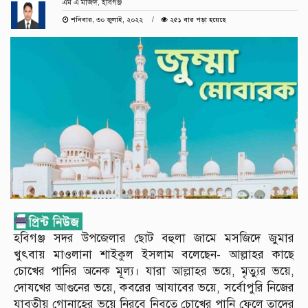
এম এ মজিদ, হবিগঞ্জ
শনিবার, ৩০ জুলাই, ২০২২
২৫১ বার পড়া হয়েছে
হবিগঞ্জ সদর উপজেলার ছোট বহুলা জামে মসজিদে জুমার
খুৎবায় মাওলানা শাইকুল ইসলাম বলেছেন- আল্লাহর কাছে
চোখের পানির অনেক মূল্য। যারা আল্লাহর ভয়ে, মৃত্যুর ভয়ে,
দোযখের আগুনের ভয়ে, কবরের আযাবের ভয়ে, সর্বোপুরি নিজের
যাবতীয় গোনাহের ভয়ে নিরবে নিবৃতে চোখের পানি ফেলে তাদের