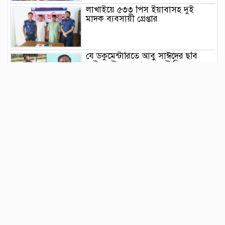
লাখাইয়ে ৫৩৩ পিস ইয়াবাসহ দুই
মাদক ব্যবসায়ী গ্রেপ্তার
যে ডকুমেন্টারিতে আবু সাঈদের ছবি
নেই, সেটা কোনো ডকুমেন্টারি নয় :
ভারপ্রাপ্ত রাষ্ট্রপতি
জুলাই গণঅভ্যুত্থানের দ্বিতীয় বর্ষপূর্তি
উপলক্ষে বানিয়াচংয়ে ১১ দলীয় ঐক্যের
গণমিছিল ও সমাবেশ
সংবিধান সংস্কার-সংশোধন ইস্যুতে অনড়
সরকার ও বিরোধী দল
বানিয়াচংয়ে জাতীয় পল্লী উন্নয়ন দিবস
পালিত