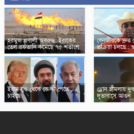
হরমুজ প্রণালী অবরুদ্ধ: ইরাকের
বেনজীরকে দ্রুত
তেল রফতানি কমেছে ৭৫ শতাংশ
প্রক্রিয়া চলছে : স্বরাষ
ইরান যুদ্ধ থেকে কে কী পেতে
ড্রোন হামলায় দুব
চাইছে
দূতাবাসে আগুন