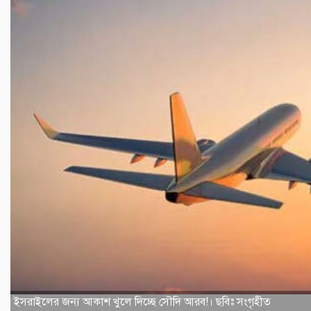
ইসরাইলের জন্য আকাশ খুলে দিচ্ছে সৌদি আরব!। ছবিঃ সংগৃহীত