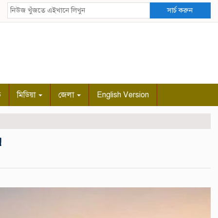
সার্চ করুন
ি
মিডিয়া
জেলা
English Version
!