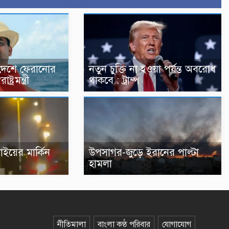
 দেশে ফেরানোর
নতুন চুক্তি না হওয়া পর্যন্ত অবরোধ
্ট্রমন্ত্রী
থাকবে : ট্রাম্প
াইয়ের মার্কিন
উপসাগর-জুড়ে ইরানের পাল্টা
হামলা
নীতিমালা
বাংলা কণ্ঠ পরিবার
যোগাযোগ