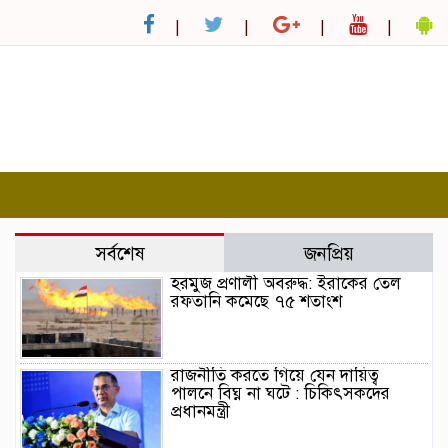
সর্বশেষ
জনপ্রিয়
হরমুজ প্রণালী অবরুদ্ধ: ইরাকের তেল
রফতানি কমেছে ৭৫ শতাংশ
রাজনীতি করতে গিয়ে যেন দায়িত্ব
পালনে বিঘ্ন না ঘটে : চিকিৎসকদের
প্রধানমন্ত্রী