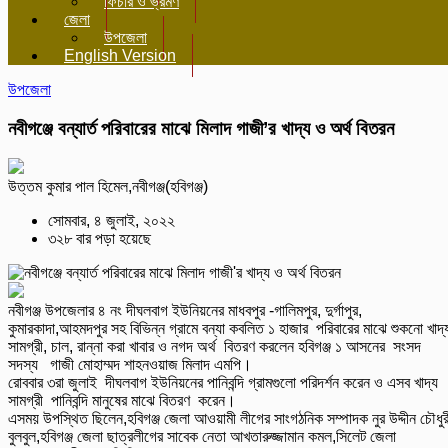
ফিচার ও ভ্রমণ
জেলা
উপজেলা
English Version
উপজেলা
নবীগঞ্জে বন্যার্ত পরিবারের মাঝে মিলাদ গাজী’র খাদ্য ও অর্থ বিতরন
উত্তম কুমার পাল হিমেল,নবীগঞ্জ(হবিগঞ্জ)
সোমবার, ৪ জুলাই, ২০২২
৩২৮ বার পড়া হয়েছে
নবীগঞ্জ উপজেলার ৪ নং দীঘলবাগ ইউনিয়নের মাধবপুর -গালিমপুর, দুর্গাপুর,
কুমারকাদা,আহমদপুর সহ বিভিন্ন গ্রামে বন্যা কবলিত ১ হাজার পরিবারের মাঝে শুকনো খাদ্
সামগ্রী, চাল, রান্না করা খাবার ও নগদ অর্থ বিতরণ করলেন হবিগঞ্জ ১ আসনের সংসদ
সদস্য গাজী মোহাম্মদ শাহনওয়াজ মিলাদ এমপি।
রোববার ৩রা জুলাই দীঘলবাগ ইউনিয়নের পানিবন্দি গ্রামগুলো পরিদর্শন করেন ও এসব খাদ্য
সামগ্রী পানিবন্দি মানুষের মাঝে বিতরণ করেন।
এসময় উপস্থিত ছিলেন,হবিগঞ্জ জেলা আওয়ামী লীগের সাংগঠনিক সম্পাদক নুর উদ্দীন চৌধুর
বুলবুল,হবিগঞ্জ জেলা ছাত্রলীগের সাবেক নেতা আখতারুজ্জামান কমল,সিলেট জেলা