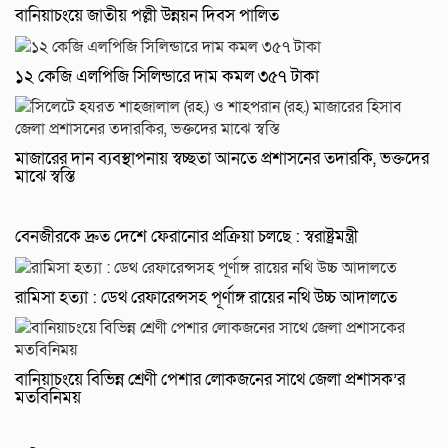
বানিয়াচংয়ে জাতীয় পল্লী উন্নয়ন দিবস পালিত
১২ কেজি এলপিজি সিলিন্ডারে দাম কমল ৩৫৭ টাকা
মাজারের দান ব্যবস্থাপনায় স্বচ্ছতা আনতে প্রশাসনের তদারকি, ভক্তদের
মাঝে স্বস্তি
বেনজীরকে দ্রুত দেশে ফেরানোর প্রক্রিয়া চলছে : স্বরাষ্ট্রমন্ত্রী
রামিসা হত্যা : ডেথ রেফারেন্সসহ পূর্ণাঙ্গ রায়ের নথি উচ্চ আদালতে
বানিয়াচংয়ে বিভিন্ন শ্রেণী পেশার লোকজনের সাথে জেলা প্রশাসক’র
মতবিনিময়