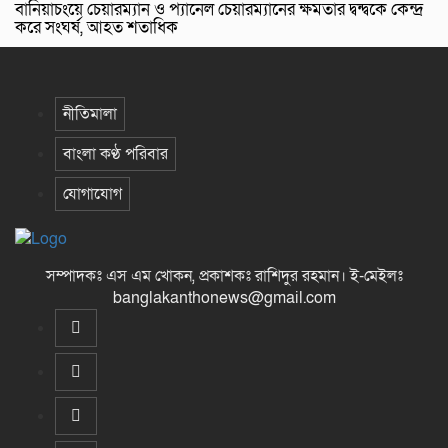
বানিয়াচংয়ে চেয়ারম্যান ও প্যানেল চেয়ারম্যানের ক্ষমতার দ্বন্দ্বকে কেন্দ্র
করে সংঘর্ষ, আহত শতাধিক
নীতিমালা
বাংলা কণ্ঠ পরিবার
যোগাযোগ
সম্পাদকঃ এস এম খোকন, প্রকাশকঃ রাশিদুর রহমান
।
ই-মেইলঃ
banglakanthonews@gmail.com