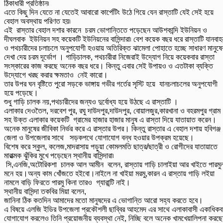
ঠিকাধারী প্রতিষ্ঠান৷
এতে কিছু দিন যেতে না যেতেই আবারো কার্পেটিং উঠে গিয়ে যেন রাস্তাটি যেই সেই হয়ে
বেহাল অবস্থায় পরিণত হয়৷
এই রাস্তার বেহাল দশার কারনে চরম ভোগান্তিতে পড়েছেন আউশকান্দি ইউনিয়ন ও
দীঘলবাক ইউনিয়ন সহ কয়েকটি ইউনিয়নের বাসিন্দারা৷ বেশ কয়েক বছর ধরে রাস্তাটি যানবাহ
ও পথচারীদের চলাচলে অনুপযোগী হওয়ায় অতিরিক্ত ঝামেলা পোহাতে হচ্ছে সাধারণ মানুষে
দেখা দেয় চরম দূর্ভোগ । গাড়িচালক, পথচারীরা নিজেরাই উদ্যোগ নিয়ে কয়েকবার রাস্তা
সংস্কারের কাজ করছে অনেক বছর ধরে। কিন্তু এবার সেই উপায়ও ও এতটাকা ব্যক্তি
উদ্যোগে খরছ করার ক্ষমতাও নেই কারো।
তার উপর ঘন বৃষ্টিতে পুরো সড়কে ভাঙ্গায় গভীর গর্তের সৃস্টি হয়ে যানচলাচলের অনুপযোগী
হয়ে পড়েছে।
শুধু গাড়ি চালক নয়,পথচারীদের জন্যও দুর্বোধ্য হয়ে উঠছে এ রাস্তাটি ।
এলাকার দেওতৈল, দরবেশ পুর, রঘু দাউদপুর,দাউদপুর, বোয়ালজুর,কারখানা ও বহরমপুর গ্রাম
সহ উক্ত এলাকার কয়েকটি গ্রামের হাজার হাজার মানুষ এ রাস্তা দিয়ে যাতায়াত করেন।
অনেক মানুষের জীবিকা নির্ভর করে এ রাস্তার উপর। কিন্তু রাস্তার এ বেহাল দশায় হবিগঞ্জ
জেলা ও উপজেলার সাথে সড়কপথে যোগাযোগ বন্ধ হওয়ার উপক্রম হয়েছে।
বিশেষ করে স্কুল, কলেজ,মাদরাসায় পড়ুয়া কোমলমতি ছাত্র/ছাত্রী ও রোগীদের যাতায়াতে
মারাত্মক ঝুঁকির মুখে পড়েছেন স্থানীয় বাসিন্দারা৷
সি,এনজি,অটোরিকশা চালক আল আমীন বলেন, রাস্তায় গাড়ি চালাইয়া আর খাইতে পারমুন
মনে হয়।অন্য কাম খোঁজতে হইবো।নাইলে না খাইয়া মরমু,কারন এ রাস্তায় গাড়ি লইয়া
নামলে বাড়ি ফিরতে পারমু কিনা তারও গ্যারান্টি নাই।
স্থানীয় বাসিন্দা তকবির মিয়া বলেন,
জানিনা ঠিক কতদিন আমাদের মতো মানুষদের এ ভোগান্তি আরো সহ্য করতে হবে।
এ বিষয়ে এলজি ইডির উপজেলা প্রকৌশলী ছাব্বির আহমেদ এর সাথে এলাকাবাসী একাধিকব
যোগাযোগ করলেও তিনি প্রয়োজনীয় ব্যবস্থা নেই, নিচ্ছি বলে অনেক খামখেয়ালিপনা করছ