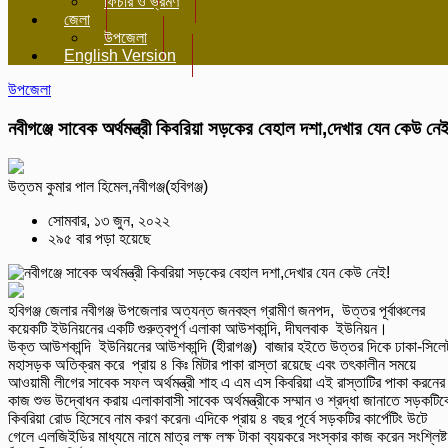
ফিচার ও ভ্রমণ
জেলা
উপজেলা
English Version
উপজেলা
নবীগঞ্জে সাবেক অর্থমন্ত্রী কিবরিয়া সড়কের বেহাল দশা,দেখার যেন কেউ নে
উত্তম কুমার পাল হিমেল,নবীগঞ্জ(হবিগঞ্জ)
সোমবার, ১৩ জুন, ২০২২
২৯৫ বার পড়া হয়েছে
হবিগঞ্জ জেলার নবীগঞ্জ উপজেলার অত্যন্ত জনবহুল গ্রামীণ জনপদ, উত্তর পূর্বাঞ্চলের
কয়েকটি ইউনিয়নের একটি গুরুত্বপূর্ণ এলাকা আউশকান্দি, দীঘলবাক ইউনিয়ন।
উক্ত আউশকান্দি ইউনিয়নের আউশকান্দি (হীরাগঞ্জ) বাজার হইতে উত্তর দিকে ঢাকা-সিলে
মহাসড়ক অতিক্রম করে প্রায় ৪ কিঃ মিটার পাকা রাস্তা রয়েছে এবং তৎকালীন সময়ে
আওয়ামী লীগের সাবেক সফল অর্থমন্ত্রী শাহ এ এম এস কিবরিয়া এই রাস্তাটির পাকা করনের
কাজ শুভ উদ্বোধন করায় এলাকাবাসী সাবেক অর্থমন্ত্রীকে সম্মান ও শ্রদ্ধা জানাতে সড়কটিক
কিবরিয়া রোড হিসেবে নাম করণ করেন৷ এদিকে প্রায় ৪ বছর পূর্বে সড়কটির কার্পেটিং উটে
গেলে এলজিইডির মাধ্যমে নামে মাত্র লক্ষ লক্ষ টাকা ব্যয়করে সংস্কার কাজ করেন সংশ্লিষ্ট