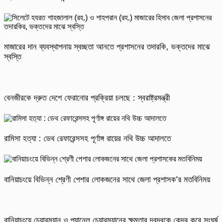
মাজারের দান ব্যবস্থাপনায় স্বচ্ছতা আনতে প্রশাসনের তদারকি, ভক্তদের মাঝে
স্বস্তি
বেনজীরকে দ্রুত দেশে ফেরানোর প্রক্রিয়া চলছে : স্বরাষ্ট্রমন্ত্রী
রামিসা হত্যা : ডেথ রেফারেন্সসহ পূর্ণাঙ্গ রায়ের নথি উচ্চ আদালতে
বানিয়াচংয়ে বিভিন্ন শ্রেণী পেশার লোকজনের সাথে জেলা প্রশাসক’র মতবিনিময়
বানিয়াচংয়ে চেয়ারম্যান ও প্যানেল চেয়ারম্যানের ক্ষমতার দ্বন্দ্বকে কেন্দ্র করে সংঘর্ষ,