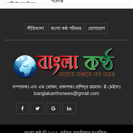
পালিত
১২ কেজি এলপিজি সিলিন্ডারে দাম কমল
৩৫৭ টাকা
নীতিমালা
বাংলা কণ্ঠ পরিবার
যোগাযোগ
মাজারের দান ব্যবস্থাপনায় স্বচ্ছতা
আনতে প্রশাসনের তদারকি, ভক্তদের
মাঝে স্বস্তি
সম্পাদকঃ এস এম খোকন, প্রকাশকঃ রাশিদুর রহমান
।
ই-মেইলঃ
বেনজীরকে দ্রুত দেশে ফেরানোর প্রক্রিয়া
banglakanthonews@gmail.com
চলছে : স্বরাষ্ট্রমন্ত্রী
রামিসা হত্যা : ডেথ রেফারেন্সসহ পূর্ণাঙ্গ
রায়ের নথি উচ্চ আদালতে
বাংলা কণ্ঠ © ২০১১, সর্বস্বত্ব স্বত্বাধিকার সংরক্ষিত।