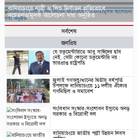
বানিয়াচংয়ে নারী ও শিশু নির্যাতন প্রতিরোধে
সচেতনতামূলক আলোচনা সভা অনুষ্ঠিত
সর্বশেষ
জনপ্রিয়
যে ডকুমেন্টারিতে আবু সাঈদের ছবি
নেই, সেটা কোনো ডকুমেন্টারি নয় :
ভারপ্রাপ্ত রাষ্ট্রপতি
জুলাই গণঅভ্যুত্থানের দ্বিতীয় বর্ষপূর্তি
উপলক্ষে বানিয়াচংয়ে ১১ দলীয় ঐক্যের
গণমিছিল ও সমাবেশ
সংবিধান সংস্কার-সংশোধন ইস্যুতে অনড়
সরকার ও বিরোধী দল
বানিয়াচংয়ে জাতীয় পল্লী উন্নয়ন দিবস