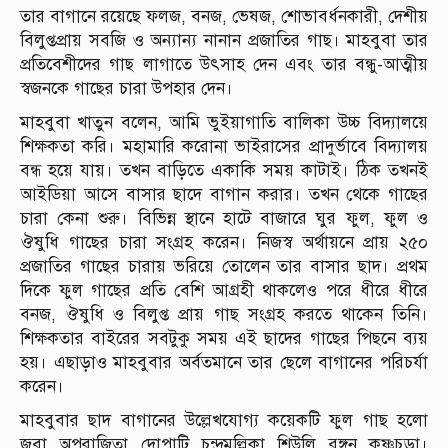
তার বাগানে রয়েছে ফলজ, বনজ, ভেষজ, শোভাবর্ধনকারী, দেশীয়
বিলুপ্তপ্রায় সবজি ও অন্যান্য নানান প্রজাতির গাছ। মাহবুবা তার
প্রতিবেশীদের গাছ লাগাতে উৎসাহ দেন এবং তার বন্ধু-আত্মীয়
স্বজনকে গাছের চারা উপহার দেন।
মাহবুবা খাতুন বলেন, আমি ভুইয়াগাতি বালিকা উচ্চ বিদ্যালয়ে
শিক্ষকতা করি। মহামারি করোনা ভাইরাসের প্রাদুর্ভাবে বিদ্যালয়
বন্ধ হয়ে যায়। তখন বাড়িতে একাকি সময় কাটাই। ঠিক তখনই
আইডিয়া আসে বাসার ছাদে বাগান করার। তখন থেকে গাছের
চারা কেনা শুরু। বিভিন্ন স্থানে হাটে বাজারে ঘুর ফুল, ফুল ও
ঔষুধি গাছের চারা সংগ্রহ করেন। নিজস্ব অর্থায়নে প্রায় ২৫০
প্রজাতির গাছের চারায় ভরিয়ে তোলেন তার বাসার ছাদ। প্রথম
দিকে ফুল গাছের প্রতি বেশি আগ্রহী থাকলেও পরে ধীরে ধীরে
বনজ, ঔষুধি ও বিলুপ্ত প্রায় গাছ সংগ্রহ করতে থাকেন তিনি।
শিক্ষকতার বাইরের সবটুকু সময় এই ছাদের গাছের পিছনে ব্যয়
হয়। এছাড়াও মাহবুবার অর্বতমানে তার ছেলে বাগানের পরিচর্যা
করেন।
মাহবুবার ছাদ বাগানের উল্লেখযোগ্য কয়েকটি ফুল গাছ হলো
জবা, অপরাজিতা, দোপাটি, চন্দ্রমল্লিকা, শিউলি, রঙ্গন, কৃষ্ণচুড়া।