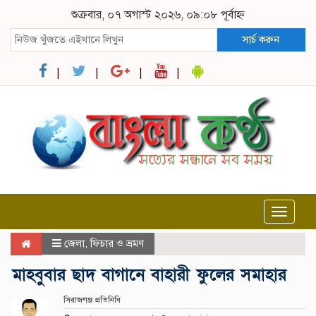
শুক্রবার, ০৭ অগাস্ট ২০২৬, ০৯:০৮ পূর্বাহ্ন
সার্চ করুন
Toggle
navigat
জেলা
,
ফিচার ও ভ্রমণ
মাহবুবার ছাদ বাগানে বাহারী ফুলের সমাহার
সিরাজগঞ্জ প্রতিনিধি