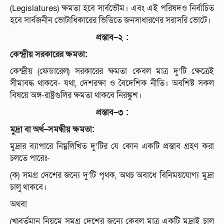
(Legislatures) ক্ষমতা হবে সার্বভৌম। এবং এই পরিষদও নির্বাচিত
হবে সার্বজনীন ভোটাধিকারের ভিত্তিতে জনসাধারণের সরাসরি ভোটে।
প্রস্তাব
–
২
:
কেন্দ্রীয়
সরকারের
ক্ষমতা
:
কেন্দ্রীয় (ফেডারেল) সরকারের ক্ষমতা কেবল মাত্র দু’টি ক্ষেত্রেই
সীমাবদ্ধ থাকবে- যথা, দেশরক্ষা ও বৈদেশিক নীতি। অবশিষ্ট সকল
বিষয়ে অঙ্গ-রাষ্ট্রগুলির ক্ষমতা থাকবে নিরঙ্কুশ।
প্রস্তাব
–
৩
:
মুদ্রা
বা
অর্থ
–
সমন্ধীয়
ক্ষমতা
:
মুদ্রার ব্যাপারে নিম্নলিখিত দু’টির যে কোন একটি প্রস্তাব গ্রহণ করা
চলতে পারেঃ-
(ক) সমগ্র দেশের জন্যে দু’টি পৃথক, অথচ অবাধে বিনিময়যোগ্য মুদ্রা
চালু থাকবে।
অথবা
(খ)বর্তমান নিয়মে সমগ্র দেশের জন্যে কেবল মাত্র একটি মুদ্রাই চালু