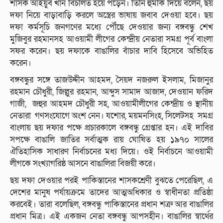
শাসক আইয়ুব খান বিচলিত হয়ে পড়েন। তিনি হুমকি দিয়ে বলেন, ছয়
দফা নিয়ে বাড়াবাড়ি করলে অস্ত্রের ভাষায় জবাব দেওয়া হবে। ছয়
দফা কর্মসূচি জনগণের মধ্যে পৌঁছে দেওয়ার জন্য বঙ্গবন্ধু শেখ
মুজিবুর রহমানসহ আওয়ামী লীগের কেন্দ্রীয় নেতারা সমগ্র পূর্ব বাংলা
সফর করেন। ছয় দফাকে বাঙালির বাঁচার দাবি হিসেবে অভিহিত
করেন।
বঙ্গবন্ধুর সঙ্গে তাজউদ্দীন আহমদ, সৈয়দ নজরুল ইসলাম, মিজানুর
রহমান চৌধুরী, জিল্লুর রহমান, আব্দুস সামাদ আজাদ, দেওয়ান ফরিদ
গাজী, জহুর আহমদ চৌধুরী সহ, আওয়ামীলীগের কেন্দ্রীয় ও স্থানীয়
নেতারা গণসংযোগে অংশ নেন। যশোর, ময়মনসিংহ, সিলেটসহ সমগ্র
বাংলায় ছয় দফার পক্ষে প্রচারকালে বঙ্গবন্ধু গ্রেপ্তার হন। এই দাবির
সপক্ষে বাঙালি জাতির সর্বাত্মক রায় ঘোষিত হয় ১৯৭০ সালের
ঐতিহাসিক সাধারণ নির্বাচনের মধ্য দিয়ে। ওই নির্বাচনে আওয়ামী
লীগকে সংখ্যাগরিষ্ঠ আসনে বাঙালিরা বিজয়ী করে।
ছয় দফা দেওয়ার পরই পাকিস্তানের শাসকশ্রেণী বুঝতে পেরেছিল, এ
দেশের মানুষ পর্যায়ক্রমে তাদের আত্মঅধিকার ও স্বাধীনতা প্রতিষ্ঠা
করবেই। তারা বলেছিল, বঙ্গবন্ধু পাকিস্তানের প্রধান শত্রু আর বাঙালির
প্রধান মিত্র। এই একজন নেতা বঙ্গবন্ধু আপসহীন। বাঙালির স্বার্থের