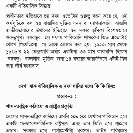
একটি ঐতিহাসিক সিদ্ধান্ত।
স্বাধীনতার ইতিহাসে ছয় দফা এতোটাই গুরুত্ব বহন করে যে, এই
কর্মসূচিকে বলা হয় বাঙালির মুক্তির সনদ বা ম্যাগনাকার্টা। বাঙালি
জাতীয়তাবাদের উত্থানের ইতিহাসে ছয় দফার ভূমিকা বিশেষভাবে
গুরুত্বপূর্ণ। বঙ্গবন্ধুর ছয় দফায় পাকিস্তানি শাসকের ভিত এতোটাই
কেঁপে গিয়েছিলো যে তাকে গ্রেপ্তার করা হয়। ১৯৬৬ সাল থেকে
১৯৬৯’র ২২ ফেব্রুয়ারি অর্থাৎ একটানা ৩৩ মাস কারাবন্দি ছিলেন
বঙ্গবন্ধু। বাঙ্গালীর মুক্তির জন্য ১৪ বছরের কারাজীবনে এটাই ছিল
তার দীর্ঘ কারাবাস।
দেখা যাক
ঐতিহাসিক
৬
দফা
দাবির
মধ্যে
কি
কি
ছিলঃ
প্রস্তাব
–
১
:
শাসনতান্ত্রিক
কাঠামো
ও
রাষ্ট্রের
প্রকৃতি
:
দেশের শাসনতান্ত্রিক কাঠামো এমনি হতে হবে যেখানে পাকিস্তান হবে
একটি ফেডারেশনভিত্তিক রাষ্ট্রসংঘ এবং তার ভিত্তি হবে লাহোর
প্রস্তাব। সরকার হবে পার্লামেন্টারী ধরনের। আইন পরিষদের