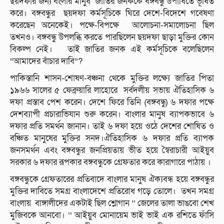
ছয়দফার জন্য বংলার মানুষ জাতির জনককে বঙ্গবন্ধু উপাধিতে ভূষিত
করে। বঙ্গবন্ধুর ছয়দফা কর্মসূচিকে ঘিরে দেশে-বিদেশে গবেষণা
করেছেন অনেকেই। পক্ষে-বিপক্ষে আলোচনা-সমালোচনা ছিল
তখনও। বঙ্গবন্ধু উপলব্ধি করতে পারছিলেন ছয়দফা ছাড়া মুক্তির কোন
বিকল্প নেই। তাই জাতির জনক এই কর্মসূচিকে বলেছিলেন
“আমাদের বাঁচার দাবি”?
পাকিস্তানি শাসন-শোষণ-বঞ্চনা থেকে মুক্তির লক্ষ্যে জাতির পিতা
১৯৬৬ সালের ৫ ফেব্রুয়ারি লাহোরে সর্বদলীয় সভায় ঐতিহাসিক ৬
দফা প্রস্তাব পেশ করেন। দেশে ফিরে তিনি (বঙ্গবন্ধু) ৬ দফার পক্ষে
দেশব্যাপী প্রচারাভিযান শুরু করেন। বাংলার মানুষ ব্যাপকভাবে ৬
দফার প্রতি সমর্থন জানান। তাই ৬ দফা হয়ে ওঠে দেশের শোষিত ও
বঞ্চিত মানুষের মুক্তির সনদ।ঐতিহাসিক ৬ দফার প্রতি ব্যাপক
জনসমর্থন এবং বঙ্গবন্ধুর জনপ্রিয়তায় ভীত হয়ে স্বৈরাচারী আইয়ুব
সরকার ৬ দফার রূপকার বঙ্গবন্ধুকে গ্রেফতার করে কারাগারে পাঠায় ।
বঙ্গবন্ধুকে গ্রেফতারের প্রতিবাদে বাংলার মানুষ ঐক্যবন্ধ হয়ে বঙ্গবন্ধুর
মুক্তির দাবিতে সমগ্র বাংলাদেশে প্রতিরোধ গড়ে তোলে। তখন সমগ্র
বাংলায় বাঙ্গালীদের একটাই ছিল শ্লোগান ’’ জেলের তালা ভাঙবো শেখ
মুজিবকে আনবো। ‘‘ আইয়ুব মোনায়েম ভাই ভাই এক রশিতে ফাঁসি