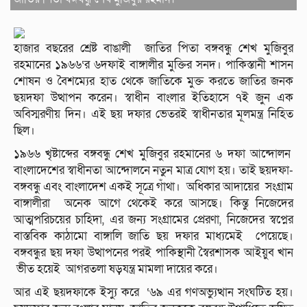
হাজার বছরের শ্রেষ্ট বাঙালী জাতির পিতা বঙ্গবন্ধু শেখ মুজিবুর
রহমানের ১৯৬৬‘র ৬দফাই বাঙ্গালীর মুক্তির সনদ। পাকিস্তানী শাসন
শোষন ও বৈশম্যের হাত থেকে জাতিকে মুক্ত করতে জাতির জনক
ছয়দফা উত্থাপন করেন। স্বাধীন বাংলার ইতিহাসে ৭ই জুন এক
অবিস্মরণীয় দিন। এই ছয় দফার ভেতরই স্বাধীনতার মূলমন্ত্র নিহিত
ছিল।
১৯৬৬ খৃষ্টাব্দের বঙ্গবন্ধু শেখ মুজিবুর রহমানের ৬ দফা আন্দোলন
বাংলাদেশের স্বাধীনতা আন্দোলনে নতুন মাত্র যোগ হয়। তাই ছয়দফা-
বঙ্গবন্ধু এবং বাংলাদেশ একই সূত্রে গাঁথা। অধিকার আদায়ের সংগ্রাম
বাঙ্গালীরা অনেক আগে থেকেই করে আসছে। কিন্তু নিজেদের
আত্মপরিচয়ের চাহিদা, এর জন্য সংগ্রামের প্রেরণা, নিজেদের স্বপ্নের
বাস্তবিক কাঠামো বাঙ্গালি জাতি ছয় দফার মাধ্যমেই পেয়েছে।
বঙ্গবন্ধুর ছয় দফা উত্থাপনের পরই পাকিস্থানী স্বৈরশাসক আইয়ুব খান
ভীত হয়েই আগরতলা ষড়যন্ত্র মামলা দায়ের করে।
আর এই ছয়দফাকে ইস্যু করে ‘৬৯ এর গণঅভ্যুত্থান সংঘটিত হয়।