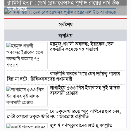
রামিসা হত্যা : ডেথ রেফারেন্সসহ পূর্ণাঙ্গ রায়ের নথি উচ্চ
আদালতে
সর্বশেষ
জনপ্রিয়
হরমুজ প্রণালী অবরুদ্ধ: ইরাকের তেল
রফতানি কমেছে ৭৫ শতাংশ
রাজনীতি করতে গিয়ে যেন দায়িত্ব পালনে
বিঘ্ন না ঘটে : চিকিৎসকদের প্রধানমন্ত্রী
লাখাইয়ে ৫৩৩ পিস ইয়াবাসহ দুই মাদক
ব্যবসায়ী গ্রেপ্তার
যে ডকুমেন্টারিতে আবু সাঈদের ছবি নেই,
সেটা কোনো ডকুমেন্টারি নয় : ভারপ্রাপ্ত রাষ্ট্রপতি
জুলাই গণঅভ্যুত্থানের দ্বিতীয় বর্ষপূর্তি
উপলক্ষে বানিয়াচংয়ে ১১ দলীয় ঐক্যের