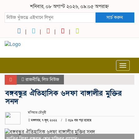
শনিবার, ০৮ অগাস্ট ২০২৬, ০৯:০৫ অপরাহ্ন
সার্চ করুন
Toggle
navigat
রাজনীতি
,
লিড নিউজ
বঙ্গবন্ধুর ঐতিহাসিক ৬দফা বাঙ্গালীর মুক্তির
সনদ
মতিয়ার চৌধুরী
মঙ্গলবার, ৭ জুন, ২০২২
৩১৯ বার পড়া হয়েছে
জাতির পিতা বঙ্গবন্ধু শেখ মুজিবুর রহমান।