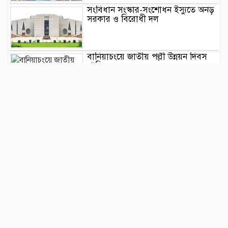
সংবিধান সংস্কার-সংশোধন ইস্যুতে অনড়
সরকার ও বিরোধী দল
বানিয়াচংয়ে জাতীয় পল্লী উন্নয়ন দিবস
পালিত
১২ কেজি এলপিজি সিলিন্ডারে দাম কমল
৩৫৭ টাকা
মাজারের দান ব্যবস্থাপনায় স্বচ্ছতা
আনতে প্রশাসনের তদারকি, ভক্তদের
মাঝে স্বস্তি
বেনজীরকে দ্রুত দেশে ফেরানোর প্রক্রিয়া
চলছে : স্বরাষ্ট্রমন্ত্রী