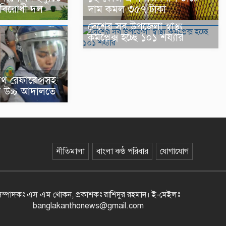
বিরোধী দল
দাম কমল ৩৫৭ টাকা
দেশের সব উপজেলা স্বাস্থ্য
কমপ্লেক্স হচ্ছে ১০১ শয্যার
ডেথ রেফারেন্সসহ
নথি উচ্চ আদালতে
নীতিমালা
বাংলা কণ্ঠ পরিবার
যোগাযোগ
সম্পাদকঃ এস এম খোকন, প্রকাশকঃ রাশিদুর রহমান
।
ই-মেইলঃ
banglakanthonews@gmail.com