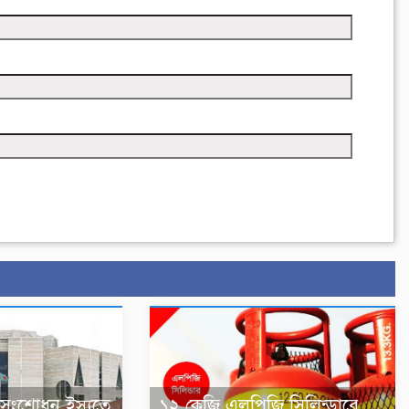
-সংশোধন ইস্যুতে
১২ কেজি এলপিজি সিলিন্ডারে