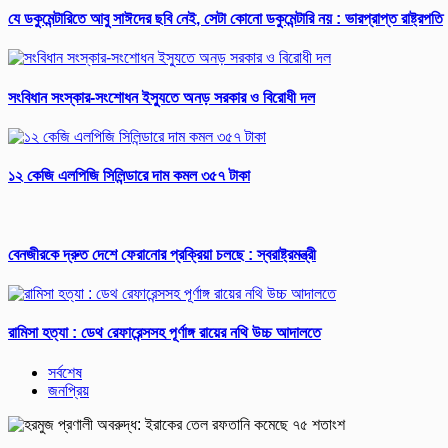
যে ডকুমেন্টারিতে আবু সাঈদের ছবি নেই, সেটা কোনো ডকুমেন্টারি নয় : ভারপ্রাপ্ত রাষ্ট্রপতি
সংবিধান সংস্কার-সংশোধন ইস্যুতে অনড় সরকার ও বিরোধী দল
১২ কেজি এলপিজি সিলিন্ডারে দাম কমল ৩৫৭ টাকা
বেনজীরকে দ্রুত দেশে ফেরানোর প্রক্রিয়া চলছে : স্বরাষ্ট্রমন্ত্রী
রামিসা হত্যা : ডেথ রেফারেন্সসহ পূর্ণাঙ্গ রায়ের নথি উচ্চ আদালতে
সর্বশেষ
জনপ্রিয়