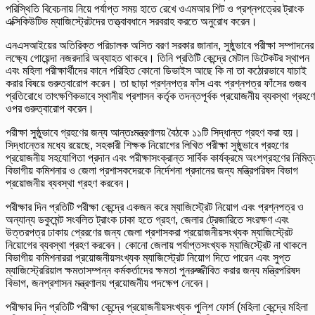
পরিস্থিতি বিবেচনায় নিয়ে পর্যাপ্ত সময় হাতে রেখে ওএমআর শিট ও প্রশ্নপত্রের ট্রাংক
এক্সিকিউটিভ ম্যাজিস্ট্রেটদের তত্ত্বাবধানে সরবরাহ করতে অনুরোধ করেন।
এনএসআইয়ের অতিরিক্ত পরিচালক অসিত বরণ সরকার জানান, সুষ্ঠুভাবে পরীক্ষা সম্পাদনের
লক্ষ্যে গোয়েন্দা নজরদারি অব্যাহত থাকবে। তিনি প্রতিটি কেন্দ্রে মেটাল ডিটেকটর স্থাপন
এবং মহিলা পরীক্ষার্থীদের কানে পরিহিত কোনো ডিভাইস আছে কি না তা কঠোরভাবে যাচাই
করার বিষয়ে গুরুত্বারোপ করেন। তা ছাড়া প্রশ্নপত্র ফাঁস এবং প্রশ্নপত্র ফাঁসের গুজব
প্রতিরোধে তাৎক্ষণিকভাবে স্থানীয় প্রশাসন কর্তৃক তদন্তপূর্বক প্রয়োজনীয় ব্যবস্থা গ্রহণ
ওপর গুরুত্বারোপ করেন।
পরীক্ষা সুষ্ঠুভাবে গ্রহণের জন্য আন্তঃমন্ত্রণালয় বৈঠকে ১১টি সিদ্ধান্ত গ্রহণ করা হয়।
সিদ্ধান্তের মধ্যে রয়েছে, সহকারী শিক্ষক নিয়োগের লিখিত পরীক্ষা সুষ্ঠুভাবে গ্রহণের
প্রয়োজনীয় সহযোগিতা প্রদান এবং পরীক্ষাসংক্রান্ত সার্বিক কার্যক্রমে অংশগ্রহণের নিমিত
বিভাগীয় কমিশনার ও জেলা প্রশাসকদেরকে নির্দেশনা প্রদানের জন্য মন্ত্রিপরিষদ বিভাগ
প্রয়োজনীয় ব্যবস্থা গ্রহণ করবেন।
পরীক্ষার দিন প্রতিটি পরীক্ষা কেন্দ্রে একজন করে ম্যাজিস্ট্রেট নিয়োগ এবং প্রশ্নপত্র ও
অন্যান্য ডকুমেন্ট সংবলিত ট্রাংক ঢাকা হতে গ্রহণ, জেলার ট্রেজারিতে সংরক্ষণ এবং
উত্তরপত্র ঢাকায় প্রেরণের জন্য জেলা প্রশাসকরা প্রয়োজনীয়সংখ্যক ম্যাজিস্ট্রেট
নিয়োগের ব্যবস্থা গ্রহণ করবেন। কোনো জেলায় পর্যাপ্তসংখ্যক ম্যাজিস্ট্রেট না থাকলে
বিভাগীয় কমিশনাররা প্রয়োজনীয়সংখ্যক ম্যাজিস্ট্রেট নিয়োগ দিতে পারেন এবং সুপ্ত
ম্যাজিস্ট্রেরিয়াল ক্ষমতাসম্পন্ন কর্মকর্তাদের ক্ষমতা পুনরুজ্জীবিত করার জন্য মন্ত্রিপরিষদ
বিভাগ, জনপ্রশাসন মন্ত্রণালয় প্রয়োজনীয় পদক্ষেপ নেবেন।
পরীক্ষার দিন প্রতিটি পরীক্ষা কেন্দ্রে প্রয়োজনীয়সংখ্যক পুলিশ ফোর্স (মহিলা কেন্দ্রে মহিলা