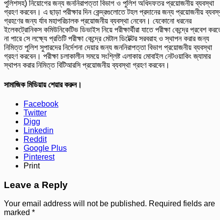
পুলিশসহ) নিয়োগের জন্য জননিরাপত্তা বিভাগ ও পুলিশ অধিদফতর প্রয়োজনীয় ব্যবস্থা
গ্রহণ করবেন। এ ছাড়া পরীক্ষার দিন কেন্দ্রগুলোতে টহল প্রদানের জন্য প্রয়োজনীয় ব্যবস্
গ্রহণের জন্য র্যাব মহাপরিচালক প্রয়োজনীয় ব্যবস্থা নেবেন। যেকোনো ধরনের
ইলেকট্রোনিকস কমিউনিকেটিভ ডিভাইস নিয়ে পরীক্ষার্থীরা যাতে পরীক্ষা কেন্দ্রে প্রবেশ করত
না পারে সে লক্ষ্যে প্রতিটি পরীক্ষা কেন্দ্রে মেটাল ডিটেক্টর সরবরাহ ও স্থাপন করার জন্য
নিমিত্ত পুলিশ সুপারদের নির্দেশনা দেয়ার জন্য জননিরাপত্তা বিভাগ প্রয়োজনীয় ব্যবস্থা
গ্রহণ করবেন। পরীক্ষা চলাকালীন সময়ে সংশ্লিষ্ট এলাকায় মোবাইল নেটওয়াকিং জ্যামার
স্থাপন করার নিমিত্ত বিটিআরসি প্রয়োজনীয় ব্যবস্থা গ্রহণ করবেন।
সামাজিক মিডিয়ায় শেয়ার করুন।
Facebook
Twitter
Digg
Linkedin
Reddit
Google Plus
Pinterest
Print
Leave a Reply
Your email address will not be published.
Required fields are
marked
*