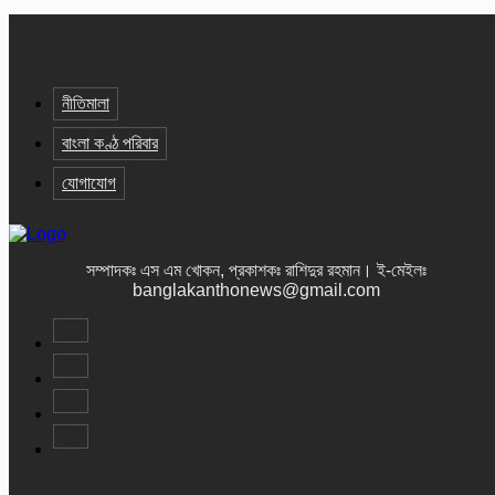
নীতিমালা
বাংলা কণ্ঠ পরিবার
যোগাযোগ
সম্পাদকঃ এস এম খোকন, প্রকাশকঃ রাশিদুর রহমান
।
ই-মেইলঃ
banglakanthonews@gmail.com