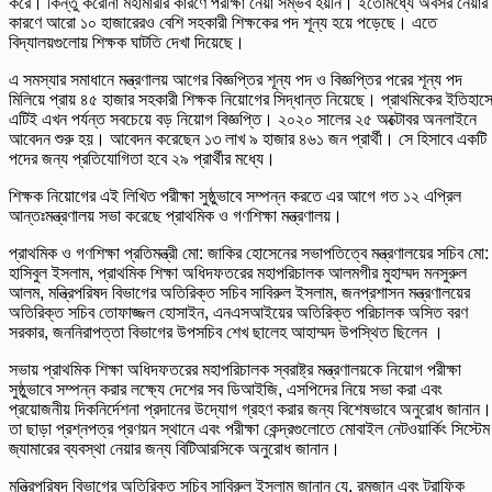
করে। কিন্তু করোনা মহামারীর কারণে পরীক্ষা নেয়া সম্ভব হয়নি। ইতোমধ্যে অবসর নেয়ার
কারণে আরো ১০ হাজারেরও বেশি সহকারী শিক্ষকের পদ শূন্য হয়ে পড়েছে। এতে
বিদ্যালয়গুলোয় শিক্ষক ঘাটতি দেখা দিয়েছে।
এ সমস্যার সমাধানে মন্ত্রণালয় আগের বিজ্ঞপ্তির শূন্য পদ ও বিজ্ঞপ্তির পরের শূন্য পদ
মিলিয়ে প্রায় ৪৫ হাজার সহকারী শিক্ষক নিয়োগের সিদ্ধান্ত নিয়েছে। প্রাথমিকের ইতিহাস
এটিই এখন পর্যন্ত সবচেয়ে বড় নিয়োগ বিজ্ঞপ্তি। ২০২০ সালের ২৫ অক্টোবর অনলাইনে
আবেদন শুরু হয়। আবেদন করেছেন ১৩ লাখ ৯ হাজার ৪৬১ জন প্রার্থী। সে হিসাবে একটি
পদের জন্য প্রতিযোগিতা হবে ২৯ প্রার্থীর মধ্যে।
শিক্ষক নিয়োগের এই লিখিত পরীক্ষা সুষ্ঠুভাবে সম্পন্ন করতে এর আগে গত ১২ এপ্রিল
আন্তঃমন্ত্রণালয় সভা করেছে প্রাথমিক ও গণশিক্ষা মন্ত্রণালয়।
প্রাথমিক ও গণশিক্ষা প্রতিমন্ত্রী মো: জাকির হোসেনের সভাপতিত্বে মন্ত্রণালয়ের সচিব মো:
হাসিবুল ইসলাম, প্রাথমিক শিক্ষা অধিদফতরের মহাপরিচালক আলমগীর মুহাম্মদ মনসুরুল
আলম, মন্ত্রিপরিষদ বিভাগের অতিরিক্ত সচিব সাবিরুল ইসলাম, জনপ্রশাসন মন্ত্রণালয়ের
অতিরিক্ত সচিব তোফাজ্জল হোসাইন, এনএসআইয়ের অতিরিক্ত পরিচালক অসিত বরণ
সরকার, জননিরাপত্তা বিভাগের উপসচিব শেখ ছালেহ আহাম্মদ উপস্থিত ছিলেন ।
সভায় প্রাথমিক শিক্ষা অধিদফতরের মহাপরিচালক স্বরাষ্ট্র মন্ত্রণালয়কে নিয়োগ পরীক্ষা
সুষ্ঠুভাবে সম্পন্ন করার লক্ষ্যে দেশের সব ডিআইজি, এসপিদের নিয়ে সভা করা এবং
প্রয়োজনীয় দিকনির্দেশনা প্রদানের উদ্যোগ গ্রহণ করার জন্য বিশেষভাবে অনুরোধ জানান।
তা ছাড়া প্রশ্নপত্র প্রণয়ন স্থানে এবং পরীক্ষা কেন্দ্রগুলোতে মোবাইল নেটওয়ার্কিং সিস্টেম
জ্যামারের ব্যবস্থা নেয়ার জন্য বিটিআরসিকে অনুরোধ জানান।
মন্ত্রিপরিষদ বিভাগের অতিরিক্ত সচিব সাবিরুল ইসলাম জানান যে, রমজান এবং ট্রাফিক