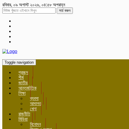
রবিবার, ০৯ অগাস্ট ২০২৬, ০৪:৫৮ অপরাহ্ন
সার্চ করুন
Toggle navigation
প্রচ্ছদ
শীর্ষ
জাতীয়
আন্তর্জাতিক
শিক্ষা
ব্যবসা
আদালত
খেলা
রাজনীতি
মিডিয়া
বিনোদন