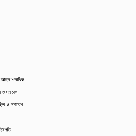
র্ষ, আহত শতাধিক
মিছিল ও সমাবেশ
্ট্রপতি