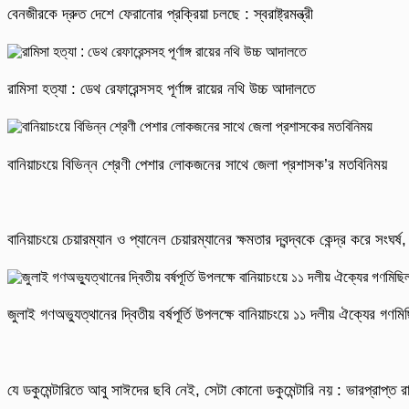
বেনজীরকে দ্রুত দেশে ফেরানোর প্রক্রিয়া চলছে : স্বরাষ্ট্রমন্ত্রী
রামিসা হত্যা : ডেথ রেফারেন্সসহ পূর্ণাঙ্গ রায়ের নথি উচ্চ আদালতে
বানিয়াচংয়ে বিভিন্ন শ্রেণী পেশার লোকজনের সাথে জেলা প্রশাসক’র মতবিনিময়
বানিয়াচংয়ে চেয়ারম্যান ও প্যানেল চেয়ারম্যানের ক্ষমতার দ্বন্দ্বকে কেন্দ্র করে সংঘ
জুলাই গণঅভ্যুত্থানের দ্বিতীয় বর্ষপূর্তি উপলক্ষে বানিয়াচংয়ে ১১ দলীয় ঐক্যের গণ
যে ডকুমেন্টারিতে আবু সাঈদের ছবি নেই, সেটা কোনো ডকুমেন্টারি নয় : ভারপ্রাপ্ত রাষ