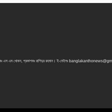
কঃ এস এম খোকন, প্রকাশকঃ রাশিদুর রহমান
।
ই-মেইলঃ banglakanthonews@gm