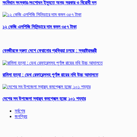
সংবিধান সংস্কার-সংশোধন ইস্যুতে অনড় সরকার ও বিরোধী দল
১২ কেজি এলপিজি সিলিন্ডারে দাম কমল ৩৫৭ টাকা
বেনজীরকে দ্রুত দেশে ফেরানোর প্রক্রিয়া চলছে : স্বরাষ্ট্রমন্ত্রী
রামিসা হত্যা : ডেথ রেফারেন্সসহ পূর্ণাঙ্গ রায়ের নথি উচ্চ আদালতে
দেশের সব উপজেলা স্বাস্থ্য কমপ্লেক্স হচ্ছে ১০১ শয্যার
সর্বশেষ
জনপ্রিয়