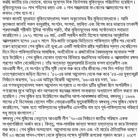
করছি জাতীয় চার নেতাকে, যাদের সুযোগ্য দিক নির্দেশনায় মুক্তিযুদ্ধ পরিচালিত হয়েছিল।
মুক্তিযুদ্ধের ৩০ লাখ শহিদের রক্ত এবং ২ লাখ সম্ভ্রমহারা মা-বোনের আত্মত্যাগের ঋণ
কখনও শোধ হবে না।
সম্মান জানাই যুদ্ধাহত মুক্তিযোদ্ধাসহ সকল অকুতোভয় বীর মুক্তিযোদ্ধাকে। আমি
কৃতজ্ঞতা জানাই সকল বন্ধুরাষ্ট্র, সংগঠন, সংস্থা, ব্যক্তি এবং বিশেষ করে ভারতের তৎকাল
প্রধানমন্ত্রী শ্রীমতি ইন্দিরা গান্ধীর প্রতি, যাঁরা মুক্তিযুদ্ধের সময় সর্বোতভাবে সহায়তা
করেছিলেন। ১৯৭১ সালের ২৬ মার্চ, একটি স্বাধীন জাতি হিসেবে আমাদের আনুষ্ঠানিক
আত্মপ্রকাশ হলেও ১৯৪৭ সালে দ্বি-জাতি তত্ত্বের ভিত্তিতে পাকিস্তান সৃষ্টির পর থেকেই
তরুণ ছাত্রনেতা শেখ মুজিব এই ভূখণ্ডে একটি সার্বভৌম রাষ্ট্র প্রতিষ্ঠার স্বপ্ন দেখেছিলে
দিনে দিনে পাকিস্তানিদের সামাজিক, অর্থনৈতিক ও রাজনৈতিক বৈষম্যমূলক মনোভাব স্পষ্ট
হয়ে উঠেছিল। শেখ মুজিব যেকোন ত্যাগের বিনিময়ে বাঙালিদের অধিকার ও আত্মমর্যাদা রক্ষা
প্রশ্নে অটল থেকেছিলেন। তাঁর অত্যন্ত সুদূরপ্রসারি চিন্তার ফসল ছাত্রলীগ এবং
আওয়ামী লীগ, যে সংগঠন দু’টির সৃষ্টি থেকে শুরু করে তাঁর জীবনের শেষ দিন পর্যন্ত তিনি
ওতপ্রোতভাবে জড়িত ছিলেন। ’৫২-এর ভাষা আন্দোলন থেকে শুরু করে ’৫৪-এর যুক্তফ্রন্ট
নির্বাচনে জয়লাভ, ’৬২-এর আইয়ুব বিরোধী আন্দোলন, ‘৬৬-এর ছয় দফা, ’৬৯-
এর গণঅভ্যুত্থানসহ সকল আন্দোলন সংগ্রামে এ সংগঠন দুটির ভূমিকা ছিল অপরিসীম।
গণরোষের মুখে আইয়ুব খান আগরতলা ষড়যন্ত্র মামলা সংক্রান্ত অধ্যাদেশ বাতিল করতে বাধ
হয়েছিল। শেখ মুজিব হয়ে উঠেছিলেন বাঙালির আশা-আকাঙ্ক্ষার বাতিঘর, বঙ্গবন্ধু। ১৯৬৯
সালের ৫ই ডিসেম্বর হোসেন শহীদ সোহ্‌রাওয়ার্দীর মৃত্যুবার্ষিকীতে বঙ্গবন্ধু শেখ মুজিব ঘোষণা
করেছিলেন, ‘আজ হতে পাকিস্তানের পূর্বাঞ্চলীয় এদেশটির নাম হবে পূর্ব-পাকিস্তানের পরিবর্ত
শুধু মাত্র বাংলাদেশ।’
বঙ্গবন্ধু শেখ মুজিবের নেতৃত্বে আওয়ামী লীগ ’৭০-এর নির্বাচনে জাতীয় পরিষদে একক
সংখ্যাগরিষ্ঠতা অর্জন করে। কিন্তু, পাক-সামরিক জান্তা ক্ষমতা হস্তান্তর না করে টালবাহা
শুরু করে। শেখ মুজিব অসহযোগ আন্দোলনের ডাক দেন এবং ৭ই মার্চের ঐতিহাসিক ভাষণে
দীর্ঘ ২৩ বছরের শাসন-শোষণ থেকে মুক্তির লক্ষ্যে সুনির্দিষ্ট রূপরেখা প্রদান করেন। ২৩শে