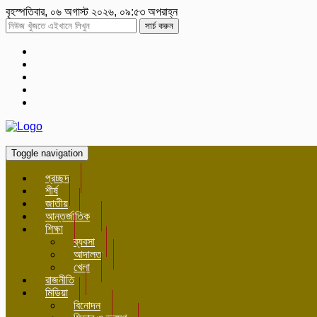
বৃহস্পতিবার, ০৬ অগাস্ট ২০২৬, ০৯:৫৩ অপরাহ্ন
সার্চ করুন
Toggle navigation
প্রচ্ছদ
শীর্ষ
জাতীয়
আন্তর্জাতিক
শিক্ষা
ব্যবসা
আদালত
খেলা
রাজনীতি
মিডিয়া
বিনোদন