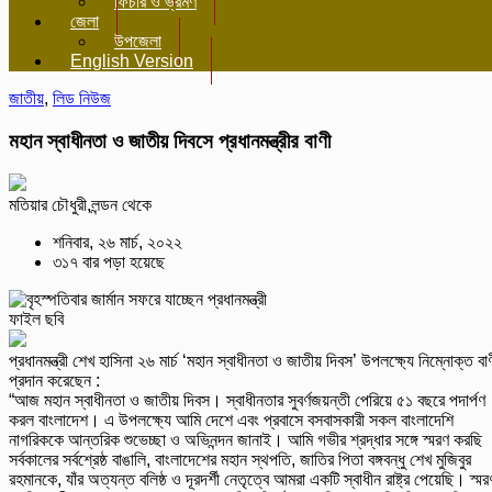
ফিচার ও ভ্রমণ
জেলা
উপজেলা
English Version
জাতীয়
,
লিড নিউজ
মহান স্বাধীনতা ও জাতীয় দিবসে প্রধানমন্ত্রীর বাণী
মতিয়ার চৌধুরী,লন্ডন থেকে
শনিবার, ২৬ মার্চ, ২০২২
৩১৭ বার পড়া হয়েছে
ফাইল ছবি
প্রধানমন্ত্রী শেখ হাসিনা ২৬ মার্চ ‘মহান স্বাধীনতা ও জাতীয় দিবস’ উপলক্ষ্যে নিম্নোক্ত বা
প্রদান করেছেন :
“আজ মহান স্বাধীনতা ও জাতীয় দিবস। স্বাধীনতার সুবর্ণজয়ন্তী পেরিয়ে ৫১ বছরে পদার্পণ
করল বাংলাদেশ। এ উপলক্ষ্যে আমি দেশে এবং প্রবাসে বসবাসকারী সকল বাংলাদেশি
নাগরিককে আন্তরিক শুভেচ্ছা ও অভিনন্দন জানাই। আমি গভীর শ্রদ্ধার সঙ্গে স্মরণ করছি
সর্বকালের সর্বশ্রেষ্ঠ বাঙালি, বাংলাদেশের মহান স্থপতি, জাতির পিতা বঙ্গবন্ধু শেখ মুজিবুর
রহমানকে, যাঁর অত্যন্ত বলিষ্ঠ ও দূরদর্শী নেতৃত্বে আমরা একটি স্বাধীন রাষ্ট্র পেয়েছি। স্মর