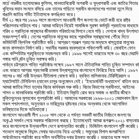
মার্চে নারকীয় হত্যাযজ্ঞের কুশিলব, মানবতাবিরোধী অপরাধী ও যুদ্ধাপরাধী এবং জাতির পিতার
খুনিদের মহান সংসদে বসিয়ে এবং তাদের গাড়িতে স্বাধীন বাংলাদেশের পতাকা তুলে দিয়ে
বাঙালি জাতির গর্বিত ইতিহাসকে কলঙ্কিত করে।
দীর্ঘ ২১ বছর পর ১৯৯৬ সালে বাংলাদেশ আওয়ামী লীগ জনগণের ভোটে জয়ী হয়ে রাষ্ট্র
পরিচালনার দায়িত্ব পায়। আমরা দায়িত্ব নিয়েই সামাজিক সুরক্ষা কর্মসূচি প্রবর্তনের মাধ্যমে
গরিব ও প্রান্তিক মানুষদের জীবনমান পরিবর্তনের মিশনে নেমে পড়ি। দেশকে খাদ্য উৎপাদন
স্বয়ংসম্পূর্ণ করি। দেশের প্রান্তিক মানুষের কাছে প্রাথমিক স্বাস্থ্যসেবা পৌঁছে দিতে
কমিউনিটি ক্লিনিক প্রতিষ্ঠিত করি। আশ্রয়ণ প্রকল্প গ্রহণের মাধ্যমে বাস্তুহারা মানুষের
জন্য বাসস্থান নির্মাণ করি। স্থানীয় সরকার ব্যবস্থাকে শক্তিশালী করি। মোবাইল ফোন
এবং কম্পিউটার প্রযুক্তিকে সহজলভ্য করি। ১৯৯৬ সালেই ভারতের সঙ্গে ৩০ বছর মেয়াদি
গঙ্গার পানি বন্টন চুক্তি স্বাক্ষর করি।
পার্বত্য চট্টগ্রামে শান্তি প্রতিষ্ঠার লক্ষ্যে ১৯৯৭ সালে ঐতিহাসিক শান্তি চুক্তি সম্পাদন ক
এবং ভারতে আশ্রয় গ্রহণকারী চাকমা উদ্বাস্তুদের বাংলাদেশে ফিরিয়ে নিয়ে আসি। ১৯৯৭
সালের ৮ মার্চ নারী উন্নয়ন নীতিমালা ঘোষণা করি। ব্যক্তি মালিকানায় টেরিস্ট্রিয়াল ও
স্যাটেলাইট টেলিভিশন চ্যানেল চালুর অনুমোদন দেই। ‘ইনডেমনিটি অধ্যাদেশ’ বাতিল করে
আমরা জাতির পিতা হত্যার বিচার কার্যক্রম শুরু করি। বিচার বিভাগের স্বাধীনতা, আইনের
শাসন ও মানবাধিকার প্রতিষ্ঠা করি। ইতিহাস বিকৃতি রোধ করে সমাজ ও জাতীয় জীবনে
মুক্তিযুদ্ধের মূল্যবোধ পুনপ্রতিষ্ঠা করি। আমাদের সরকারের ১৯৯৬-২০০১ মেয়াদকাল ছিল
সকল পশ্চাৎপদতা, অনুন্নয়ন ও দারিদ্র্যের দুষ্টচক্র ভেঙে অন্ধকার থেকে আলোকিত
ভবিষ্যতের দিকে অভিযাত্রা।
বাংলাদেশ আওয়ামী লীগ ২০০৮ সাল থেকে এ পর্যন্ত সবকটি জাতীয় নির্বাচনে জনগণের
অকুণ্ঠ সমর্থন পেয়ে সরকার পরিচালনা করছে। ইতোমধ্যেই আমরা রূপকল্প-২০২১ বাস্তবা
করে বাংলাদেশকে উন্নয়নশীল দেশে রূপান্তরিত করেছি। ডিজিটাল বাংলাদেশ সৃষ্টি করেছি।
শতভাগ মানুষকে বিদ্যুৎ সেবার আওতায় নিয়ে এসেছি। সমুদ্রের বিশাল জলরাশিতে
সার্বভৌমত্ব প্রতিষ্ঠা করে সুনীল অর্থনীতির দ্বার উন্মুক্ত করেছি। ভারতের সঙ্গে স্থল