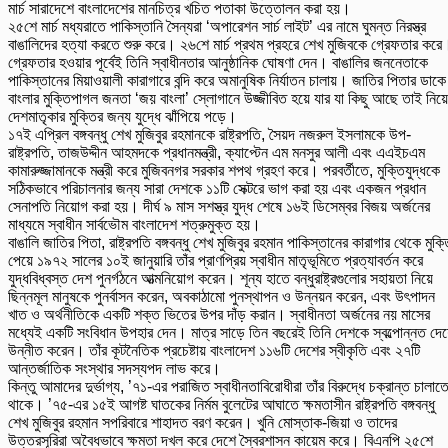
মার্চ সারাদেশে বাংলাদেশের মানচিত্র খচিত পতাকা উত্তোলন করা হয়।
২৫শে মার্চ মধ্যরাতে পাকিস্তানি সৈন্যরা ‘অপারেশন সার্চ লাইট’ এর নামে ঘুমন্ত নিরস্ত্র
বাঙালিদের হত্যা করতে শুরু করে। ২৬শে মার্চ প্রথম প্রহরে শেখ মুজিবকে গ্রেফতার করে
গ্রেফতার হওয়ার পূর্বেই তিনি স্বাধীনতার আনুষ্ঠানিক ঘোষণা দেন। বাঙালির জননেতাকে
পাকিস্তানের মিয়াওয়ালী কারাগারে বন্দি করে অমানুষিক নির্যাতন চালায়। জাতির পিতার ডাকে
বাংলার মুক্তিপাগল জনতা ‘জয় বাংলা’ স্লোগানে উজ্জীবিত হয়ে যার যা কিছু আছে তাই নিয়ে
দেশমাতৃকার মুক্তির জন্য যুদ্ধে ঝাঁপিয়ে পড়ে।
১৭ই এপ্রিল বঙ্গবন্ধু শেখ মুজিবুর রহমানকে রাষ্ট্রপতি, সৈয়দ নজরুল ইসলামকে উপ-
রাষ্ট্রপতি, তাজউদ্দীন আহমদকে প্রধানমন্ত্রী, ক্যাপ্টেন এম মনসুর আলী এবং এএইচএম
কামারুজ্জামানকে মন্ত্রী করে মুজিবনগর সরকার শপথ গ্রহণ করে। পরবর্তীতে, মুক্তিযুদ্ধকে
সঠিকভাবে পরিচালনার জন্য সারা দেশকে ১১টি সেক্টরে ভাগ করা হয় এবং একজন প্রধান
সেনাপতি নিয়োগ করা হয়। দীর্ঘ ৯ মাস সশস্ত্র যুদ্ধ শেষে ১৬ই ডিসেম্বর বিজয় অর্জনের
মাধ্যমে স্বাধীন সার্বভৌম বাংলাদেশ শত্রুমুক্ত হয়।
বাঙালি জাতির পিতা, রাষ্ট্রপতি বঙ্গবন্ধু শেখ মুজিবুর রহমান পাকিস্তানের কারাগার থেকে মুক্ত
পেয়ে ১৯৭২ সালের ১০ই জানুয়ারি তাঁর প্রাণপ্রিয় স্বাধীন মাতৃভূমিতে প্রত্যাবর্তন করে
যুদ্ধবিধ্বস্ত দেশ পুনর্গঠনে আত্মনিয়োগ করেন। শূন্য হাতে বন্ধুরাষ্ট্রগুলোর সহায়তা নিয়ে
ছিন্নমূল মানুষকে পুনর্বাসন করেন, অবকাঠামো পুনস্থাপন ও উন্নয়ন করেন, এবং উৎপাদন
খাত ও অর্থনীতিকে একটি শক্ত ভিতের উপর দাঁড় করান। স্বাধীনতা অর্জনের নয় মাসের
মধ্যেই একটি সংবিধান উপহার দেন। মাত্র সাড়ে তিন বছরেই তিনি দেশকে স্বল্পোন্নত দে
উন্নীত করেন। তাঁর কূটনৈতিক প্রচেষ্টায় বাংলাদেশ ১১৬টি দেশের স্বীকৃতি এবং ২৭টি
আন্তর্জাতিক সংস্থার সদস্যপদ লাভ করে।
কিন্তু আমাদের দুর্ভাগ্য, ’৭১-এর পরাজিত স্বাধীনতাবিরোধীরা তাঁর বিরুদ্ধে চক্রান্ত চালাত
থাকে। ’৭৫-এর ১৫ই আগষ্ট ঘাতকের নির্মম বুলেটের আঘাতে ক্ষমতাসীন রাষ্ট্রপতি বঙ্গবন্ধু
শেখ মুজিবুর রহমান সপরিবারে শাহাদত বরণ করেন। খুনি মোস্তাক-জিয়া ও তাদের
উত্তরসূরিরা অবৈধভাবে ক্ষমতা দখল করে দেশে স্বৈরশাসন কায়েম করে। বিএনপি ২৫শে