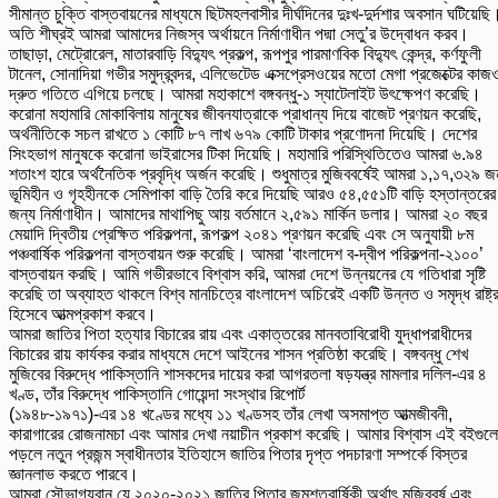
সীমান্ত চুক্তি বাস্তবায়নের মাধ্যমে ছিটমহলবাসীর দীর্ঘদিনের দুঃখ-দুর্দশার অবসান ঘটিয়েছি
অতি শীঘ্রই আমরা আমাদের নিজস্ব অর্থায়নে নির্মাণাধীন পদ্মা সেতু’র উদ্বোধন করব।
তাছাড়া, মেট্রোরেল, মাতারবাড়ি বিদ্যুৎ প্রকল্প, রূপপুর পারমাণবিক বিদ্যুৎ কেন্দ্র, কর্ণফুলী
টানেল, সোনাদিয়া গভীর সমুদ্রবন্দর, এলিভেটেড এক্সপ্রেসওয়ের মতো মেগা প্রজেক্টের কাজ
দ্রুত গতিতে এগিয়ে চলছে। আমরা মহাকাশে বঙ্গবন্ধু-১ স্যাটেলাইট উৎক্ষেপণ করেছি।
করোনা মহামারি মোকাবিলায় মানুষের জীবনযাত্রাকে প্রাধান্য দিয়ে বাজেট প্রণয়ন করেছি,
অর্থনীতিকে সচল রাখতে ১ কোটি ৮৭ লাখ ৬৭৯ কোটি টাকার প্রণোদনা দিয়েছি। দেশের
সিংহভাগ মানুষকে করোনা ভাইরাসের টিকা দিয়েছি। মহামারি পরিস্থিতিতেও আমরা ৬.৯৪
শতাংশ হারে অর্থনৈতিক প্রবৃদ্ধি অর্জন করেছি। শুধুমাত্র মুজিববর্ষেই আমরা ১,১৭,৩২৯ জ
ভূমিহীন ও গৃহহীনকে সেমিপাকা বাড়ি তৈরি করে দিয়েছি আরও ৫৪,৫৫১টি বাড়ি হস্তান্তরের
জন্য নির্মাণাধীন। আমাদের মাথাপিছু আয় বর্তমানে ২,৫৯১ মার্কিন ডলার। আমরা ২০ বছর
মেয়াদি দ্বিতীয় প্রেক্ষিত পরিকল্পনা, রূপকল্প ২০৪১ প্রণয়ন করেছি এবং সে অনুযায়ী ৮ম
পঞ্চবার্ষিক পরিকল্পনা বাস্তবায়ন শুরু করেছি। আমরা ‘বাংলাদেশ ব-দ্বীপ পরিকল্পনা-২১০০’
বাস্তবায়ন করছি। আমি গভীরভাবে বিশ্বাস করি, আমরা দেশে উন্নয়নের যে গতিধারা সৃষ্টি
করেছি তা অব্যাহত থাকলে বিশ্ব মানচিত্রে বাংলাদেশ অচিরেই একটি উন্নত ও সমৃদ্ধ রাষ্ট্
হিসেবে আত্মপ্রকাশ করবে।
আমরা জাতির পিতা হত্যার বিচারের রায় এবং একাত্তরের মানবতাবিরোধী যুদ্ধাপরাধীদের
বিচারের রায় কার্যকর করার মাধ্যমে দেশে আইনের শাসন প্রতিষ্ঠা করেছি। বঙ্গবন্ধু শেখ
মুজিবের বিরুদ্ধে পাকিস্তানি শাসকদের দায়ের করা আগরতলা ষড়যন্ত্র মামলার দলিল-এর ৪
খণ্ড, তাঁর বিরুদ্ধে পাকিস্তানি গোয়েন্দা সংস্থার রিপোর্ট
(১৯৪৮-১৯৭১)-এর ১৪ খণ্ডের মধ্যে ১১ খণ্ডসহ তাঁর লেখা অসমাপ্ত আত্মজীবনী,
কারাগারের রোজনামচা এবং আমার দেখা নয়াচীন প্রকাশ করেছি। আমার বিশ্বাস এই বইগুল
পড়লে নতুন প্রজন্ম স্বাধীনতার ইতিহাসে জাতির পিতার দৃপ্ত পদচারণা সম্পর্কে বিস্তর
জ্ঞানলাভ করতে পারবে।
আমরা সৌভাগ্যবান যে ২০২০-২০২১ জাতির পিতার জন্মশতবার্ষিকী অর্থাৎ মুজিববর্ষ এবং