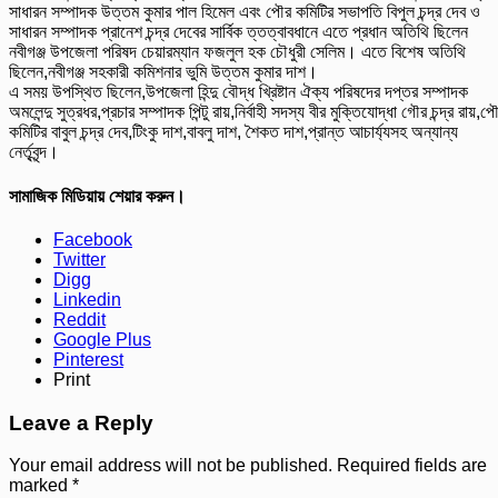
সাধারন সম্পাদক উত্তম কুমার পাল হিমেল এবং পৌর কমিটির সভাপতি বিপুল চন্দ্র দেব ও
সাধারন সম্পাদক প্রানেশ চন্দ্র দেবের সার্বিক ত্তত্বাবধানে এতে প্রধান অতিথি ছিলেন
নবীগঞ্জ উপজেলা পরিষদ চেয়ারম্যান ফজলুল হক চৌধুরী সেলিম। এতে বিশেষ অতিথি
ছিলেন,নবীগঞ্জ সহকারী কমিশনার ভুমি উত্তম কুমার দাশ।
এ সময় উপস্থিত ছিলেন,উপজেলা হিন্দু বৌদ্ধ খ্রিষ্টান ঐক্য পরিষদের দপ্তর সম্পাদক
অমলেন্দু সুত্রধর,প্রচার সম্পাদক পিন্টু রায়,নির্বাহী সদস্য বীর মুক্তিযোদ্ধা গৌর চন্দ্র রায়,প
কমিটির বাবুল চন্দ্র দেব,টিংকু দাশ,বাবলু দাশ, শৈকত দাশ,প্রান্ত আচার্য্যসহ অন্যান্য
নের্তৃবৃন্দ।
সামাজিক মিডিয়ায় শেয়ার করুন।
Facebook
Twitter
Digg
Linkedin
Reddit
Google Plus
Pinterest
Print
Leave a Reply
Your email address will not be published.
Required fields are
marked
*