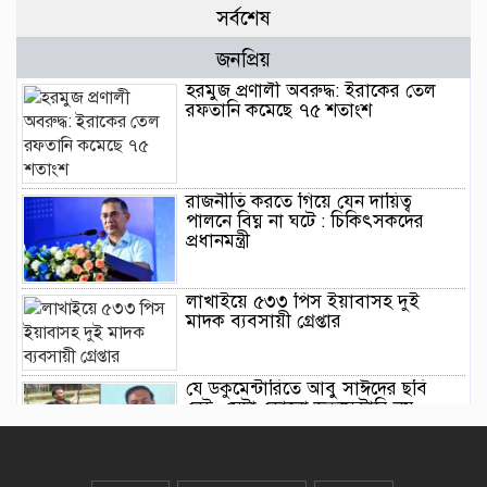
সর্বশেষ
জনপ্রিয়
হরমুজ প্রণালী অবরুদ্ধ: ইরাকের তেল
রফতানি কমেছে ৭৫ শতাংশ
রাজনীতি করতে গিয়ে যেন দায়িত্ব
পালনে বিঘ্ন না ঘটে : চিকিৎসকদের
প্রধানমন্ত্রী
লাখাইয়ে ৫৩৩ পিস ইয়াবাসহ দুই
মাদক ব্যবসায়ী গ্রেপ্তার
যে ডকুমেন্টারিতে আবু সাঈদের ছবি
নেই, সেটা কোনো ডকুমেন্টারি নয় :
ভারপ্রাপ্ত রাষ্ট্রপতি