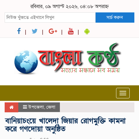
রবিবার, ০৯ অগাস্ট ২০২৬, ০৪:০৮ অপরাহ্ন
সার্চ করুন
Toggle
navigat
উপজেলা
,
জেলা
বানিয়াচংয়ে খালেদা জিয়ার রোগমুক্তি কামনা
করে গণদোয়া অনুষ্ঠিত