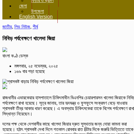
ফিচার ও ভ্রমণ
জেলা
উপজেলা
English Version
জাতীয়
,
লিড নিউজ
,
শীর্ষ
নিবিড় পর্যবেক্ষণে খালেদা জিয়া
বাংলা কণ্ঠ ডেস্ক
মঙ্গলবার, ২৫ নভেম্বর, ২০২৫
১৬৯ বার পড়া হয়েছে
রাজধানীর এভারকেয়ার হাসপাতালে চিকিৎসাধীন বিএনপির চেয়ারপারসন খালেদা জিয়াকে নিবি
পর্যবেক্ষণে রাখা হয়েছে। সূত্র জানায়, তার হৃদযন্ত্র ও ফুসফুসে সংক্রমণ বেড়ে যাওয়ায়
শ্বাসকষ্ট তীব্র আকার ধারণ করেছে। এ অবস্থায় চিকিৎসকেরা তাকে বিশেষ পর্যবেক্ষণে রাখ
সিদ্ধান্ত নিয়েছেন।
দলের পক্ষ থেকে দেশবাসীর কাছে খালেদা জিয়ার দ্রুত সুস্থতার জন্য দোয়া কামনা করা
হয়েছে। হঠাৎ শ্বাসকষ্ট দেখা দিলে গতকাল রোববার রাত 8টার দিকে জরুরি ভিত্তিতে তাকে