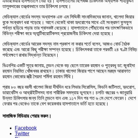
এভারকেয়ার হাসপাতালে নেয়া হয়। হাসপাতালের বিশেষজ্ঞ চিকিৎসক অধ্যাপক শাহাবুদ্দিন
তালুকদারের তত্ত্বাবধানে তার চিকিৎসা চলছে।
মেডিক্যাল বোর্ডের সদস্য অধ্যাপক এফ এম সিদ্দিকী সাংবাদিকদের জানান, খালেদা জিয়ার
বুকে সংক্রমণ ধরা পড়েছে। আগে থেকেই থাকা হৃদরোগের সাথে এই সংক্রমণ ফুসফুস
পর্যন্ত ছড়িয়ে পড়ায় তার শ্বাসকষ্ট বেড়েছে। হাসপাতালে পৌঁছানোর পর তাৎক্ষণিকভাবে
বিভিন্ন পরীক্ষা করে অ্যান্টিবায়োটিকসহ প্রয়োজনীয় চিকিৎসা দেয়া হয়েছে।
মেডিক্যাল বোর্ডের আরেক সদস্য নাম প্রকাশ না করার শর্তে বলেন, আজও বোর্ড বৈঠক
করেছে এবং আরো কিছু পরীক্ষা সম্পন্ন হয়েছে। চিকিৎসকরা তাকে পরবর্তী ২৪ ঘণ্টা নিবিড়
পর্যবেক্ষণে রাখার সিদ্ধান্ত নিয়েছেন।
বিএনপির একটি সূত্র জানায়, লন্ডন থেকে বড় ছেলে তারেক রহমান ও পুত্রবধূ ডা: জুবাইদা
রহমান নিয়মিত খোঁজখবর রাখছেন। ঢাকায় খালেদা জিয়ার পাশে আছেন মরহুম আরাফাত
রহমান কোকোর স্ত্রী সৈয়দা শর্মিলা রহমান সিঁথি।
প্রায় ৮০ বছর বয়সী খালেদা জিয়া দীর্ঘদিন ধরে লিভার সিরোসিস, কিডনি জটিলতা, হৃদরোগ,
ডায়াবেটিস ও আর্থ্রাইটিসসহ নানা শারীরিক সমস্যায় ভুগছেন। চলতি বছরের ৭ জানুয়ারি
উন্নত চিকিৎসার জন্য তিনি লন্ডনে যান এবং ১১৭ দিন পর গত ৬ মে দেশে ফেরেন। দেশে
ফেরার পর থেকেও তাকে বেশ কয়েকবার হাসপাতালে ভর্তি হতে হয়েছে।
সামাজিক মিডিয়ায় শেয়ার করুন।
Facebook
Twitter