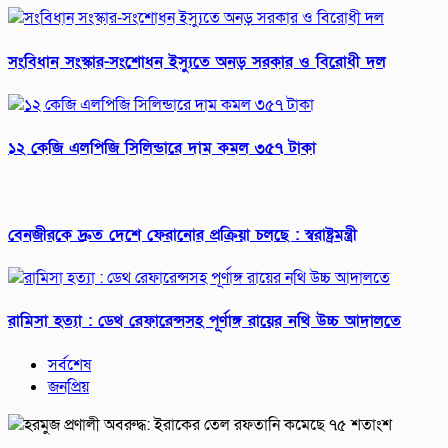
সংবিধান সংস্কার-সংশোধন ইস্যুতে অনড় সরকার ও বিরোধী দল
১২ কেজি এলপিজি সিলিন্ডারে দাম কমল ৩৫৭ টাকা
বেনজীরকে দ্রুত দেশে ফেরানোর প্রক্রিয়া চলছে : স্বরাষ্ট্রমন্ত্রী
রামিসা হত্যা : ডেথ রেফারেন্সসহ পূর্ণাঙ্গ রায়ের নথি উচ্চ আদালতে
সর্বশেষ
জনপ্রিয়