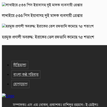
লাখাইয়ে ৫৩৩ পিস ইয়াবাসহ দুই মাদক ব্যবসায়ী গ্রেপ্তার
হরমুজ প্রণালী অবরুদ্ধ: ইরাকের তেল রফতানি কমেছে ৭৫ শতাংশ
নীতিমালা
বাংলা কণ্ঠ পরিবার
যোগাযোগ
সম্পাদকঃ এস এম খোকন, প্রকাশকঃ রাশিদুর রহমান
।
ই-মেইলঃ