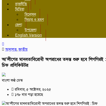
রাজনীতি
মিডিয়া
বিনোদন
ফিচার ও ভ্রমণ
জেলা
উপজেলা
English Version
আদালত
,
জাতীয়
আ’লীগের মানবতাবিরোধী অপরাধের তদন্ত শুরু হবে শিগগিরই 
চিফ প্রসিকিউটর
বাংলা কণ্ঠ ডেস্ক
রবিবার, ৫ অক্টোবর, ২০২৫
১৭৮ বার পড়া হয়েছে