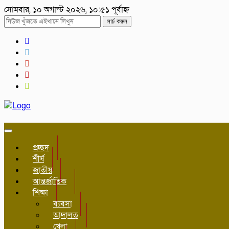
সোমবার, ১০ অগাস্ট ২০২৬, ১০:৫১ পূর্বাহ্ন
সার্চ করুন
Toggle
navigation
প্রচ্ছদ
শীর্ষ
জাতীয়
আন্তর্জাতিক
শিক্ষা
ব্যবসা
আদালত
খেলা