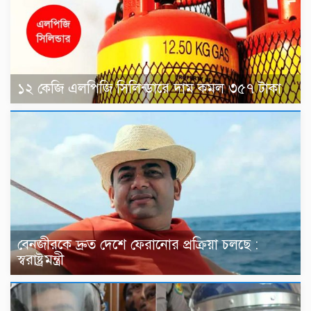
১২ কেজি এলপিজি সিলিন্ডারে দাম কমল ৩৫৭ টাকা
বেনজীরকে দ্রুত দেশে ফেরানোর প্রক্রিয়া চলছে :
স্বরাষ্ট্রমন্ত্রী