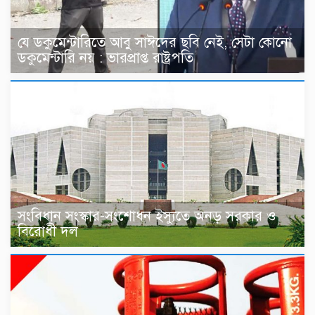
যে ডকুমেন্টারিতে আবু সাঈদের ছবি নেই, সেটা কোনো
ডকুমেন্টারি নয় : ভারপ্রাপ্ত রাষ্ট্রপতি
সংবিধান সংস্কার-সংশোধন ইস্যুতে অনড় সরকার ও
বিরোধী দল