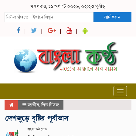
মঙ্গলবার, ১১ অগাস্ট ২০২৬, ০২:২৩ পূর্বাহ্ন
সার্চ করুন
Toggle
navigat
জাতীয়
,
লিড নিউজ
দেশজুড়ে বৃষ্টির পূর্বাভাস
বাংলা কণ্ঠ ডেস্ক