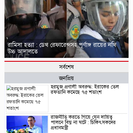
রামিসা হত্যা : ডেথ রেফারেন্সসহ পূর্ণাঙ্গ রায়ের নথি
উচ্চ আদালতে
সর্বশেষ
জনপ্রিয়
হরমুজ প্রণালী অবরুদ্ধ: ইরাকের তেল
রফতানি কমেছে ৭৫ শতাংশ
রাজনীতি করতে গিয়ে যেন দায়িত্ব
পালনে বিঘ্ন না ঘটে : চিকিৎসকদের
প্রধানমন্ত্রী