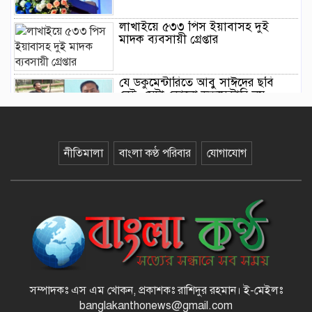
লাখাইয়ে ৫৩৩ পিস ইয়াবাসহ দুই
মাদক ব্যবসায়ী গ্রেপ্তার
যে ডকুমেন্টারিতে আবু সাঈদের ছবি
নেই, সেটা কোনো ডকুমেন্টারি নয় :
ভারপ্রাপ্ত রাষ্ট্রপতি
জুলাই গণঅভ্যুত্থানের দ্বিতীয় বর্ষপূর্তি
নীতিমালা
বাংলা কণ্ঠ পরিবার
যোগাযোগ
উপলক্ষে বানিয়াচংয়ে ১১ দলীয় ঐক্যের
গণমিছিল ও সমাবেশ
সংবিধান সংস্কার-সংশোধন ইস্যুতে অনড়
সরকার ও বিরোধী দল
বানিয়াচংয়ে জাতীয় পল্লী উন্নয়ন দিবস
পালিত
সম্পাদকঃ এস এম খোকন, প্রকাশকঃ রাশিদুর রহমান
।
ই-মেইলঃ
banglakanthonews@gmail.com