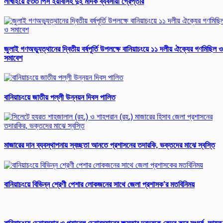
লাখাইয়ে ৫৩৩ পিস ইয়াবাসহ দুই মাদক ব্যবসায়ী গ্রেপ্তার
জুলাই গণঅভ্যুত্থানের দ্বিতীয় বর্ষপূর্তি উপলক্ষে বানিয়াচংয়ে ১১ দলীয় ঐক্যের গণমিছিল ও
সমাবেশ
বানিয়াচংয়ে জাতীয় পল্লী উন্নয়ন দিবস পালিত
মাজারের দান ব্যবস্থাপনায় স্বচ্ছতা আনতে প্রশাসনের তদারকি, ভক্তদের মাঝে স্বস্তি
বানিয়াচংয়ে বিভিন্ন শ্রেণী পেশার লোকজনের সাথে জেলা প্রশাসক’র মতবিনিময়