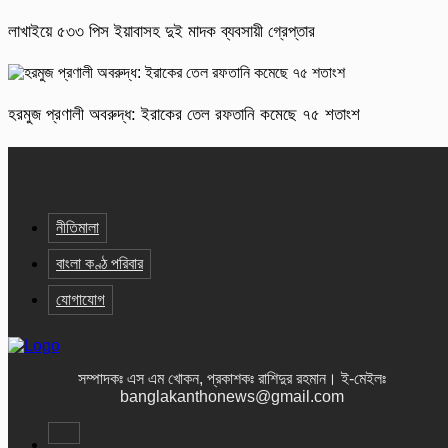
লাখাইয়ে ৫৩৩ পিস ইয়াবাসহ দুই মাদক ব্যবসায়ী গ্রেপ্তার
হরমুজ প্রণালী অবরুদ্ধ: ইরাকের তেল রফতানি কমেছে ৭৫ শতাংশ
নীতিমালা
বাংলা কণ্ঠ পরিবার
যোগাযোগ
সম্পাদকঃ এস এম খোকন, প্রকাশকঃ রাশিদুর রহমান
।
ই-মেইলঃ
banglakanthonews@gmail.com