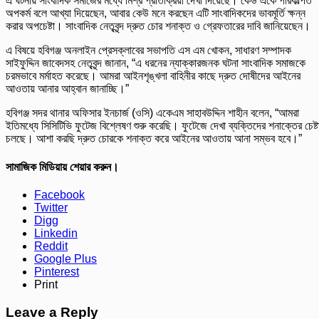
এ ঘটনায় সাংবাদিক সমাজের মধ্যে মিশ্র প্রতিক্রিয়া দেখা দিয়েছে। কেউ একে পরিকল্পিত
অপকর্ম বলে আখ্যা দিয়েছেন, আবার কেউ মনে করছেন এটি সাংবাদিকদের ভাবমূর্তি ক্ষন্ন
করার অপচেষ্টা। সাংবাদিক নেতৃবৃন্দ দ্রুত চোর শনাক্ত ও গ্রেফতারের দাবি জানিয়েছেন।
এ বিষয়ে হবিগঞ্জ অনলাইন প্রেসক্লাবের সভাপতি এস এম খোকন, সাধারণ সম্পাদক
সাইফুদ্দিন জাবেদসহ নেতৃবৃন্দ জানান, “এ ধরনের ন্যাক্কারজনক ঘটনা সাংবাদিক সমাজকে
চরমভাবে মর্মাহত করেছে। আমরা আইনশৃঙ্খলা বাহিনীর কাছে দ্রুত দোষীদের আইনের
আওতায় আনার আহ্বান জানাচ্ছি।”
হবিগঞ্জ সদর থানার অফিসার ইনচার্জ (ওসি) একেএম সাহাবউদ্দিন শাহীন বলেন, “আমরা
ইতিমধ্যে সিসিটিভি ফুটেজ বিশ্লেষণ শুরু করেছি। ফুটেজে দেখা ব্যক্তিদের শনাক্তের চেষ্ট
চলছে। আশা করছি দ্রুত চোরকে শনাক্ত করে আইনের আওতায় আনা সম্ভব হবে।”
সামাজিক মিডিয়ায় শেয়ার করুন।
Facebook
Twitter
Digg
Linkedin
Reddit
Google Plus
Pinterest
Print
Leave a Reply