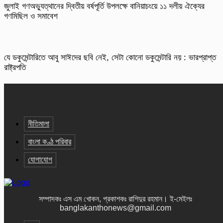
জুলাই গণঅভ্যুত্থানের দ্বিতীয় বর্ষপূর্তি উপলক্ষে বানিয়াচংয়ে ১১ দলীয় ঐক্যের
গণমিছিল ও সমাবেশ
যে ডকুমেন্টারিতে আবু সাঈদের ছবি নেই, সেটা কোনো ডকুমেন্টারি নয় : ভারপ্রাপ্ত
রাষ্ট্রপতি
নীতিমালা
বাংলা কণ্ঠ পরিবার
যোগাযোগ
সম্পাদকঃ এস এম খোকন, প্রকাশকঃ রাশিদুর রহমান
।
ই-মেইলঃ
banglakanthonews@gmail.com