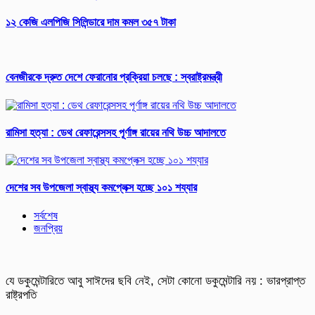
১২ কেজি এলপিজি সিলিন্ডারে দাম কমল ৩৫৭ টাকা
বেনজীরকে দ্রুত দেশে ফেরানোর প্রক্রিয়া চলছে : স্বরাষ্ট্রমন্ত্রী
রামিসা হত্যা : ডেথ রেফারেন্সসহ পূর্ণাঙ্গ রায়ের নথি উচ্চ আদালতে
দেশের সব উপজেলা স্বাস্থ্য কমপ্লেক্স হচ্ছে ১০১ শয্যার
সর্বশেষ
জনপ্রিয়
যে ডকুমেন্টারিতে আবু সাঈদের ছবি নেই, সেটা কোনো ডকুমেন্টারি নয় : ভারপ্রাপ্ত
রাষ্ট্রপতি