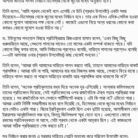
আগামী জাতীয় সংসদ নির্বাচন ডিসেম্বর থেকে জুনের মধ্যে অনুষ্ঠিত হবে।
তিনি বলেন, ‘আমি প্রথম থেকেই বলে এসেছি যে উনি (প্রধান উপদেষ্টা) একটা সময়
দিয়েছেন—ডিসেম্বর থেকে জুনের মধ্যে নির্বাচন হবে। তার এক দিনও এদিক-সেদিক হওয়া
কোনো সুযোগ আমাদের পক্ষ থেকে নেই। কাজেই এগুলো নিয়ে অন্য ধরনের কোনো কথা
বলারও কোনো সুযোগ হওয়া উচিত নয়।’
ড. ইউনূসের পদত্যাগ বিষয়ে প্রতিক্রিয়ায় রিজওয়ানা হাসান বলেন, ‘এখন কিছু কিছু
গুরুদায়িত্ব আছে, সেগুলো পালনের সাথেও তো মাসের একটা সম্পর্ক থাকতে পারে। যদি
কোনো কিছু বলার থাকে, আমি নির্বাচনের প্রশ্নেও বলেছি, দায়িত্ব পালনের প্রশ্নেও বলেছি
—ওটা আপনারা ওনার (প্রধান উপদেষ্টার) কাছ থেকেই শুনবেন।’
তিনি বলেন, ‘আমরা যদি আমাদের দায়িত্ব পালন করতে পারি, তাহলে আমাদের দায়িত্ব থাকাট
প্রাসঙ্গিক। আমরা যদি না পারি, আমাদের যার যার নিজস্ব কাজ আছে, সেখানে ফিরে যাবো
দায়িত্ব পালন করতে না পারলে দায়িত্বে থাকাটা আর প্রাসঙ্গিক থাক থাকলো কি না?’
তিনি বলেন, ‘অনেক প্রতিকূলতার মধ্য দিয়ে অনেক দূর এগিয়েছি। সংস্কার কমিশনগুলো
তাদের প্রতিবেদন দিয়েছে, সেই প্রতিবেদনের ওপর রাজনৈতিক ঐক্য গড়ার প্রক্রিয়া শুরু
হয়েছে। সব রাজনৈতিক দল সেখানে পার্টিসিপেট করছে। এটা কি পারা না? এটাতো পারা।
আমরা একটা নির্দিষ্ট সময়সীমার মধ্যে বলে দিয়েছি যে, ডিসেম্বর থেকে জুনের মধ্যে নির্বাচন
হবে সেটাও একটা পারা। বিচার ট্রাইব্যুনাল একটা ছিল এখন দুইটা হয়েছে, আগামীকাল থেক
ট্রায়ালার আনুষ্ঠানিকতা শুরু হবে, কিন্তু জিনিসগুলা স্মুথ যেতে হবে। এগুলোতে কোনো
রকমের প্রতিবন্ধকতা না আসে, সেটা প্রথম থেকে একটা আহ্বান ছিল। এই কাজগুলো
আমরা সঠিক প্রক্রিয়াতে শেষ করতে চাই।’
শুধু নির্বাচন করার জন্য এ সরকার দায়িত্ব নেয়নি মন্তব্য করে পরিবেশ উপদেষ্টা বলেন,