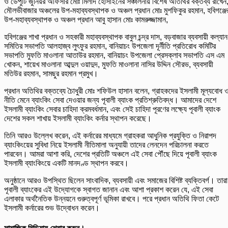
ও ডেপুটি জুনিয়র অফিসার মোঃ মিলাদ হোসাইনের সঞ্চালনায় বিশেষ অতিথির বক্তব্য রাখেন
মৌলভীবাজার অঞ্চলের উপ-মহাব্যবস্থাপক ও অঞ্চল প্রধান মোঃ মুশফিকুর রহমান, হবিগঞ্জে
উপ-মহাব্যবস্থাপক ও অঞ্চল প্রধান আবু হাসান মোঃ কামরুজ্জামান,
হবিগঞ্জের শাখা প্রধান ও সহকারী মহাব্যবস্থাপক বাবুল চন্দ্র দাস, বড়বাজার ব্যবসায়ী কল্যান
সমিতির সভাপতি আলহাজ্ব লুৎফুর রহমান, বানিয়াচং উপজেলা দূর্নীতি প্রতিরোধ কমিটির
সভাপতি মুফতি মাওলানা আতাউর রহমান, বানিয়াচং উপজেলা প্রেসক্লাব সভাপতি এস এম
খোকন, শায়েখ মাওলানা আব্দুল ওয়াদুদ, মুফতি মাওলানা নাসির উদ্দিন সৌরভ, ব্যবসায়ী
মতিউর রহমান, সামছুর রহমান প্রমুখ।
প্রধান অতিথির বক্তব্যে চৈাধুরী মোঃ শফিউল হাসান বলেন, গ্রাহকদের ইসলামী মূল্যবোধ 
নীতি মেনে ব্যাংকিং সেবা দেওয়ার জন্য পূবালী ব্যাংক প্রতিশ্রুতিবদ্ধ। আমাদের দেশে
ইসলামী ব্যাংকিং সেবার চাহিদা ক্রমবর্ধমান, এবং সেই চাহিদা পূরণের লক্ষ্যে পূবালী ব্যাংক
দেশের সকল শাখায় ইসলামী ব্যাংকিং কর্নার স্থাপন করেছে।
তিনি আরও উল্লেখ করেন, এই কর্নারের মাধ্যমে গ্রাহকরা আধুনিক প্রযুক্তি ও নিরাপদ
ব্যাংকিংয়ের সুবিধা নিয়ে ইসলামী নীতিমালা অনুযায়ী তাদের লেনদেন পরিচালনা করতে
পারবেন। আমরা আশা করি, দেশের প্রতিটি অঞ্চলে এই সেবা পৌঁছে দিয়ে পূবালী ব্যাংক
ইসলামী ব্যাংকিংয়ে একটি মানদণ্ড স্থাপন করবে।
অনুষ্ঠানে আরও উপস্থিত ছিলেন সাংবাদিক, ব্যবসায়ী এবং সমাজের বিশিষ্ট ব্যক্তিবর্গ। তারা
পূবালী ব্যাংকের এই উদ্যোগকে স্বাগত জানান এবং আশা প্রকাশ করেন যে, এই সেবা
এলাকার অর্থনৈতিক উন্নয়নে গুরুত্বপূর্ণ ভূমিকা রাখবে। পরে প্রধান অতিথি ফিতা কেটে
ইসলামী কর্নারের শুভ উদ্বোধন করেন।