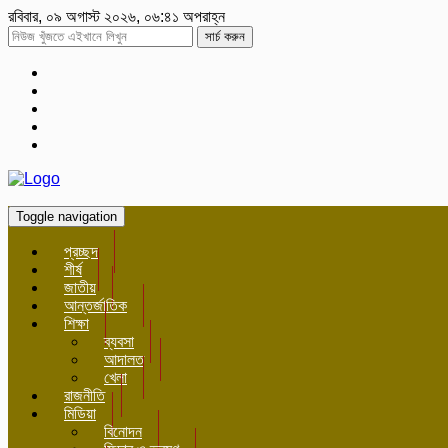
রবিবার, ০৯ অগাস্ট ২০২৬, ০৬:৪১ অপরাহ্ন
সার্চ করুন
Toggle navigation
প্রচ্ছদ
শীর্ষ
জাতীয়
আন্তর্জাতিক
শিক্ষা
ব্যবসা
আদালত
খেলা
রাজনীতি
মিডিয়া
বিনোদন