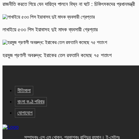
রাজনীতি করতে গিয়ে যেন দায়িত্ব পালনে বিঘ্ন না ঘটে : চিকিৎসকদের প্রধানমন্ত্রী
লাখাইয়ে ৫৩৩ পিস ইয়াবাসহ দুই মাদক ব্যবসায়ী গ্রেপ্তার
হরমুজ প্রণালী অবরুদ্ধ: ইরাকের তেল রফতানি কমেছে ৭৫ শতাংশ
নীতিমালা
বাংলা কণ্ঠ পরিবার
যোগাযোগ
সম্পাদকঃ এস এম খোকন, প্রকাশকঃ রাশিদুর রহমান
।
ই-মেইলঃ