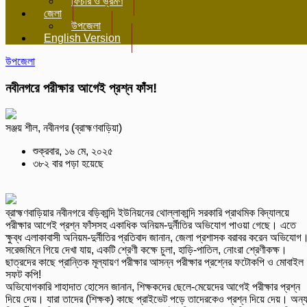
ফিচার ও ভ্রমণ
জেলা
উপজেলা
English Version
উপজেলা
নবীনগরে পরীক্ষার আগেই প্রশ্ন ফাঁস!
সঞ্জয় শীল, নবীনগর (ব্রাহ্মণবাড়িয়া)
শুক্রবার, ১৬ মে, ২০২৫
৩৮২ বার পড়া হয়েছে
ব্রাহ্মণবাড়িয়ার নবীনগরে বড়িকান্দি ইউনিয়নের থোল্লাকান্দি সরকারি প্রাথমিক বিদ্যালয়ে
পরীক্ষার আগেই প্রশ্ন ফাঁসসহ একাধিক অনিয়ম-দুর্নীতির অভিযোগ পাওয়া গেছে। এতে
ক্ষুব্ধ এলাকাবাসী অনিয়ম-দুর্নীতির প্রতিবাদ জানান, জেলা প্রশাসক বরাবর করেন অভিযোগ
সরেজমিনে গিয়ে দেখা যায়, একটি শ্রেণী কক্ষে চুলা, হাড়ি-পাতিল, নোংরা শ্রেণীকক্ষ।
ছাত্রদের কাছে প্রান্তিক মূল্যায়ণ পরীক্ষার আসন্ন পরীক্ষার প্রশ্নের ফটোকপি ও মোবাইল
সফট কপি!
অভিযোগকারি শাহাদাত হোসেন জানান, শিক্ষকদের ছেলে-মেয়েদের আগেই পরীক্ষার প্রশ্ন
দিয়ে দেয়। যারা তাদের (শিক্ষক) কাছে প্রাইভেট পড়ে তাদেরকেও প্রশ্ন দিয়ে দেয়। অন্