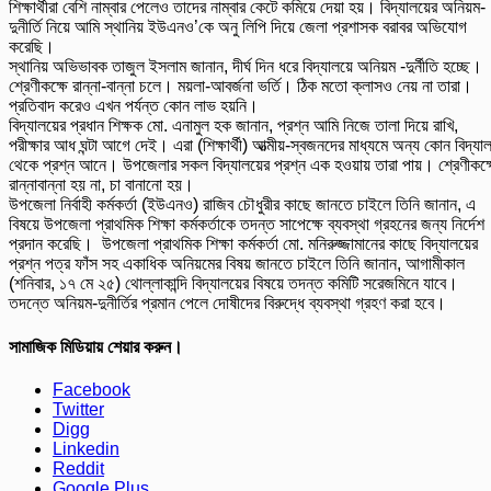
শিক্ষার্থীরা বেশি নাম্বার পেলেও তাদের নাম্বার কেটে কমিয়ে দেয়া হয়। বিদ্যালয়ের অনিয়ম-
দুনীর্তি নিয়ে আমি স্থানিয় ইউএনও’কে অনু লিপি দিয়ে জেলা প্রশাসক বরাবর অভিযোগ
করেছি।
স্থানিয় অভিভাবক তাজুল ইসলাম জানান, দীর্ঘ দিন ধরে বিদ্যালয়ে অনিয়ম -দুর্নীতি হচ্ছে।
শ্রেণীকক্ষে রান্না-বান্না চলে। ময়লা-আবর্জনা ভর্তি। ঠিক মতো ক্লাসও নেয় না তারা।
প্রতিবাদ করেও এখন পর্যন্ত কোন লাভ হয়নি।
বিদ্যালয়ের প্রধান শিক্ষক মো. এনামুল হক জানান, প্রশ্ন আমি নিজে তালা দিয়ে রাখি,
পরীক্ষার আধ ঘন্টা আগে দেই। এরা (শিক্ষার্থী) আত্মীয়-স্বজনদের মাধ্যমে অন্য কোন বিদ্যা
থেকে প্রশ্ন আনে। উপজেলার সকল বিদ্যালয়ের প্রশ্ন এক হওয়ায় তারা পায়। শ্রেণীকক্
রান্নাবান্না হয় না, চা বানানো হয়।
উপজেলা নির্বাহী কর্মকর্তা (ইউএনও) রাজিব চৌধুরীর কাছে জানতে চাইলে তিনি জানান, এ
বিষয়ে উপজেলা প্রাথমিক শিক্ষা কর্মকর্তাকে তদন্ত সাপেক্ষে ব্যবস্থা গ্রহনের জন্য নির্দেশ
প্রদান করেছি। উপজেলা প্রাথমিক শিক্ষা কর্মকর্তা মো. মনিরুজ্জামানের কাছে বিদ্যালয়ের
প্রশ্ন পত্র ফাঁস সহ একাধিক অনিয়মের বিষয় জানতে চাইলে তিনি জানান, আগামীকাল
(শনিবার, ১৭ মে ২৫) থোল্লাকান্দি বিদ্যালয়ের বিষয়ে তদন্ত কমিটি সরেজমিনে যাবে।
তদন্তে অনিয়ম-দুনীর্তির প্রমান পেলে দোষীদের বিরুদ্ধে ব্যবস্থা গ্রহণ করা হবে।
সামাজিক মিডিয়ায় শেয়ার করুন।
Facebook
Twitter
Digg
Linkedin
Reddit
Google Plus