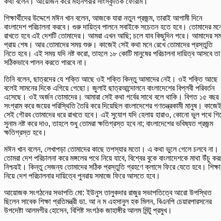
কথা বলেন। আয়োজন করে মহানগরীর সাংস্কৃতিক ফোরাম।
শিক্ষার্থীদের উদ্দেশে মঈন খান বলেন, আজকে যারা নতুন প্রজন্ম, তারাই আগামী দিনে
বাংলাদেশ পরিচালনা করবে। গুরু দায়িত্ব পালনে সবাইকে সচেতন হতে হবে। তোমাদের মন
রাখতে হবে এই দেশটি তোমাদের। আমরা এখন আছি; চলে যাব কিছুদিন পরে। আমাদের স
প্রায় শেষ। আর তোমাদের সময় শুরু। কাজেই সেই কথা মনে রেখে তোমাদের প্রস্তুতি
নিতে হবে। এই সময় যদি নষ্ট করো, তাহলে ১৮ কোটি মানুষের পরিচালনা দায়িত্ব আসবে তা
সঠিকভাবে পালন করতে পারবে না।
তিনি বলেন, ছাত্রদের যে শক্তি আছে ওই শক্তি কিন্তু আমাদের নেই। ওই শক্তি আছে
বলেই সামনের দিকে এগিয়ে গেছো। জুলাই ছাত্রআন্দোলনে বাংলাদেশের বিপ্লবী পরিবর্তন
এসেছে। ওই অর্জন তোমাদের। আমারা সেই কথা গর্বের সাথে বলে থাকি। বিগত ১৫ বছর
সংগ্রাম করে জয়ের পরিস্থিতি তৈরি করে দিয়েছিল বাংলাদেশের গণতন্ত্রকামী মানুষ। কাজে
সেই গৌরব তোমাদের ধরে রাখতে হবে। এই সুযোগ যদি হেলায় হারাও, কোনো ভুল পথে গি
সুনাম নষ্ট করে দাও, তাহলে শুধু তোমরা ক্ষতিগ্রস্ত হবে না; বাংলাদেশের ভবিষ্যত প্রজন্ম
ক্ষতিগ্রস্ত হবে।
মঈন খান বলেন, লেখাপড়া তোমাদের কাছে তপস্যার মতো। এ কথা ভুলে গেলে চলবে না।
তোমরা দেশ পরিচালনা করে মঙ্গলের পথে নিয়ে যাবে, বিশ্বের বুকে বাংলাদেশকে মাথা উঁচু কর
নিশ্চয়ই। কিন্তু সেজন্য তোমাদের সঠিক প্রস্তুতি গ্রহণে ক্লাসে ফিরে যেতে হবে। শিক্ষা
নিয়ে দেশ পরিচালনার দায়িত্বে পুনরায় সমাজে ফিরে আসতে হবে।
আয়োজক সংগঠনের সভাপতি মো: ইউনুস তালুকদার রাজুর সভাপতিত্বে আরো উপস্থিত
ছিলেন সাবেক শিক্ষা প্রতিমন্ত্রী ডা. আ ন ম এহসানুল হক মিলন, বিএনপি চেয়ারপারসনের
উপদেষ্টা আলমগীর হোসেন, বিশিষ্ট সংগঠক জাহাঙ্গীর আলম মিন্টু প্রমুখ।