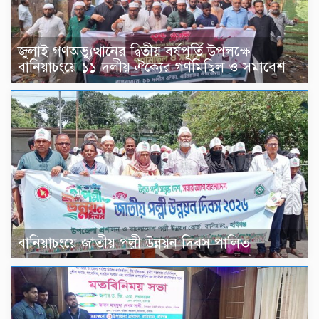
জুলাই গণঅভ্যুত্থানের দ্বিতীয় বর্ষপূর্তি উপলক্ষে
বানিয়াচংয়ে ১১ দলীয় ঐক্যের গণমিছিল ও সমাবেশ
বানিয়াচংয়ে জাতীয় পল্লী উন্নয়ন দিবস পালিত