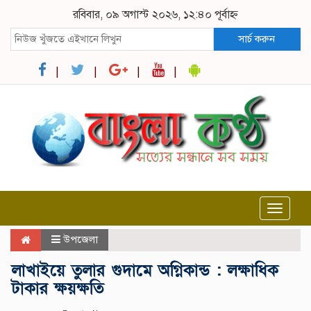
রবিবার, ০৯ অগাস্ট ২০২৬, ১২:৪০ পূর্বাহ্ন
সার্চ করুন
Toggle
navigat
উপজেলা
লাখাইয়ে তুলার গুদামে অগ্নিকান্ড : লক্ষাধিক
টাকার ক্ষয়ক্ষতি