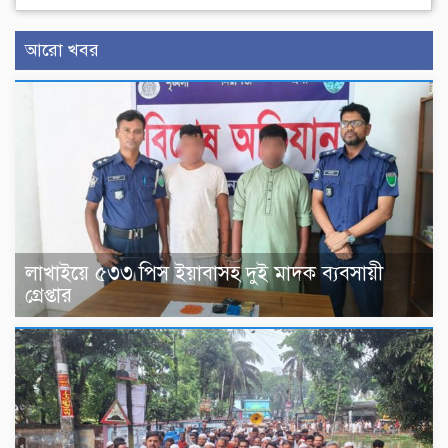
আরো খবর
লাখাইয়ে ৫৩৩ পিস ইয়াবাসহ দুই মাদক ব্যবসায়ী
গ্রেপ্তার