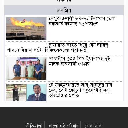
জনপ্রিয়
হরমুজ প্রণালী অবরুদ্ধ: ইরাকের তেল
রফতানি কমেছে ৭৫ শতাংশ
রাজনীতি করতে গিয়ে যেন দায়িত্ব
পালনে বিঘ্ন না ঘটে : চিকিৎসকদের প্রধানমন্ত্রী
লাখাইয়ে ৫৩৩ পিস ইয়াবাসহ দুই
মাদক ব্যবসায়ী গ্রেপ্তার
যে ডকুমেন্টারিতে আবু সাঈদের ছবি
নেই, সেটা কোনো ডকুমেন্টারি নয় :
ভারপ্রাপ্ত রাষ্ট্রপতি
জুলাই গণঅভ্যুত্থানের দ্বিতীয় বর্ষপূর্তি
উপলক্ষে বানিয়াচংয়ে ১১ দলীয় ঐক্যের
গণমিছিল ও সমাবেশ
নীতিমালা
বাংলা কণ্ঠ পরিবার
যোগাযোগ