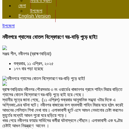
ফিচার ও ভ্রমণ
জেলা
উপজেলা
English Version
উপজেলা
নবীনগরে গ্যাসের বোতল বিস্ফোরণে ঘর-বাড়ি পুড়ে ছাই!
সঞ্জয় শীল, নবীনগর (ব্রাহ্মণবাড়িয়া)
শুক্রবার, ১১ এপ্রিল, ২০২৫
১৭৭ বার পড়া হয়েছে
ব্রাহ্মণবাড়িয়ার নবীনগর পৌরসভার ৩ নং ওয়ার্ডের খাজানগর গ্রামে শাহিন মিয়ার বাড়িতে
গ্যাসের বোতল বিস্ফোরণে ঘর-বাড়ি পুড়ে ছাই হয়ে গেছে।
স্থানীয় সূত্রে জানা গেছে, (১১ এপ্রিল) শুক্রবার আনুমানিক সন্ধ্যা ৭টার দিকে এ
অগ্নিকাণ্ডের ঘটনা ঘটে। নবীনগর বাজারের ফল ব্যবসায়ী শাহিন মিয়ার ঘরে হঠাৎ করেই
আগুনের লেলিহান শিখা দেখা যায়। এলাকাবাসী ছুটে এসে আগুন নেভানোর চেষ্টা করলেও
মুহূর্তের মধ্যেই আগুন পুরো ঘরে ছড়িয়ে পড়ে।
খবর পেয়ে নবীনগর ফায়ার সার্ভিসের কর্মীরা ঘটনাস্থলে পৌঁছান। এলাকাবাসী এক ঘণ্টার
চেষ্টাই আগুন নিয়ন্ত্রণে আনেন ।