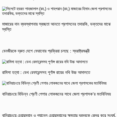
মাজারের দান ব্যবস্থাপনায় স্বচ্ছতা আনতে প্রশাসনের তদারকি, ভক্তদের মাঝে
স্বস্তি
বেনজীরকে দ্রুত দেশে ফেরানোর প্রক্রিয়া চলছে : স্বরাষ্ট্রমন্ত্রী
রামিসা হত্যা : ডেথ রেফারেন্সসহ পূর্ণাঙ্গ রায়ের নথি উচ্চ আদালতে
বানিয়াচংয়ে বিভিন্ন শ্রেণী পেশার লোকজনের সাথে জেলা প্রশাসক’র মতবিনিময়
বানিয়াচংয়ে চেয়ারম্যান ও প্যানেল চেয়ারম্যানের ক্ষমতার দ্বন্দ্বকে কেন্দ্র করে সংঘর্ষ,