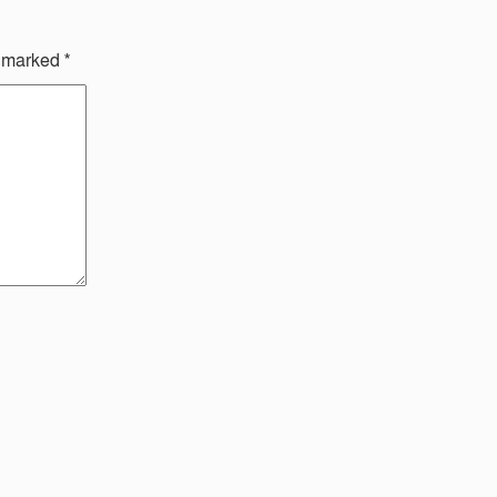
e marked
*