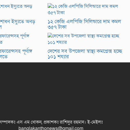
ংশোধন ইস্যুতে অনড়
১২ কেজি এলপিজি সিলিন্ডারে দাম কমল
ল
৩৫৭ টাকা
ফারেন্সসহ পূর্ণাঙ্গ
দেশের সব উপজেলা স্বাস্থ্য কমপ্লেক্স হচ্ছে
ালতে
১০১ শয্যার
সম্পাদকঃ এস এম খোকন, প্রকাশকঃ রাশিদুর রহমান
।
ই-মেইলঃ
banglakanthonews@gmail.com