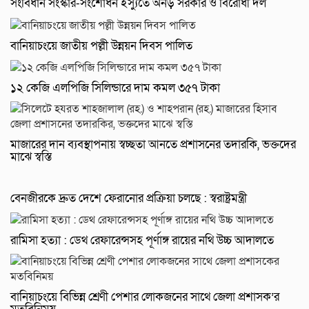
সংবিধান সংস্কার-সংশোধন ইস্যুতে অনড় সরকার ও বিরোধী দল
বানিয়াচংয়ে জাতীয় পল্লী উন্নয়ন দিবস পালিত
১২ কেজি এলপিজি সিলিন্ডারে দাম কমল ৩৫৭ টাকা
মাজারের দান ব্যবস্থাপনায় স্বচ্ছতা আনতে প্রশাসনের তদারকি, ভক্তদের
মাঝে স্বস্তি
বেনজীরকে দ্রুত দেশে ফেরানোর প্রক্রিয়া চলছে : স্বরাষ্ট্রমন্ত্রী
রামিসা হত্যা : ডেথ রেফারেন্সসহ পূর্ণাঙ্গ রায়ের নথি উচ্চ আদালতে
বানিয়াচংয়ে বিভিন্ন শ্রেণী পেশার লোকজনের সাথে জেলা প্রশাসক’র