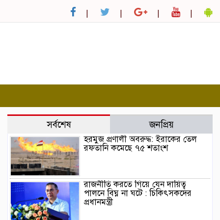
সর্বশেষ
জনপ্রিয়
হরমুজ প্রণালী অবরুদ্ধ: ইরাকের তেল
রফতানি কমেছে ৭৫ শতাংশ
রাজনীতি করতে গিয়ে যেন দায়িত্ব
পালনে বিঘ্ন না ঘটে : চিকিৎসকদের
প্রধানমন্ত্রী