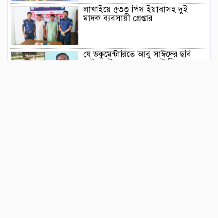
লাখাইয়ে ৫৩৩ পিস ইয়াবাসহ দুই
মাদক ব্যবসায়ী গ্রেপ্তার
যে ডকুমেন্টারিতে আবু সাঈদের ছবি
নেই, সেটা কোনো ডকুমেন্টারি নয় :
ভারপ্রাপ্ত রাষ্ট্রপতি
জুলাই গণঅভ্যুত্থানের দ্বিতীয় বর্ষপূর্তি
উপলক্ষে বানিয়াচংয়ে ১১ দলীয় ঐক্যের
গণমিছিল ও সমাবেশ
সংবিধান সংস্কার-সংশোধন ইস্যুতে অনড়
সরকার ও বিরোধী দল
বানিয়াচংয়ে জাতীয় পল্লী উন্নয়ন দিবস
পালিত