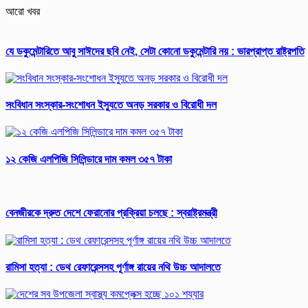
আরো খবর
যে ডকুমেন্টারিতে আবু সাঈদের ছবি নেই, সেটা কোনো ডকুমেন্টারি নয় : ভারপ্রাপ্ত রাষ্ট্রপতি
সংবিধান সংস্কার-সংশোধন ইস্যুতে অনড় সরকার ও বিরোধী দল
১২ কেজি এলপিজি সিলিন্ডারে দাম কমল ৩৫৭ টাকা
বেনজীরকে দ্রুত দেশে ফেরানোর প্রক্রিয়া চলছে : স্বরাষ্ট্রমন্ত্রী
রামিসা হত্যা : ডেথ রেফারেন্সসহ পূর্ণাঙ্গ রায়ের নথি উচ্চ আদালতে