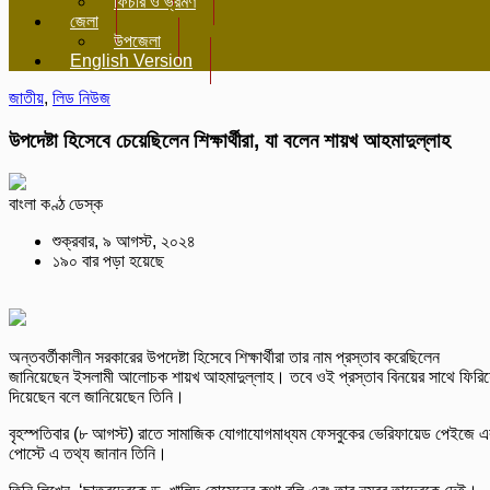
ফিচার ও ভ্রমণ
জেলা
উপজেলা
English Version
জাতীয়
,
লিড নিউজ
উপদেষ্টা হিসেবে চেয়েছিলেন শিক্ষার্থীরা, যা বলেন শায়খ আহমাদুল্লাহ
বাংলা কণ্ঠ ডেস্ক
শুক্রবার, ৯ আগস্ট, ২০২৪
১৯০ বার পড়া হয়েছে
অন্তবর্তীকালীন সরকারের উপদেষ্টা হিসেবে শিক্ষার্থীরা তার নাম প্রস্তাব করেছিলেন
জানিয়েছেন ইসলামী আলোচক শায়খ আহমাদুল্লাহ। তবে ওই প্রস্তাব বিনয়ের সাথে ফিরি
দিয়েছেন বলে জানিয়েছেন তিনি।
বৃহস্পতিবার (৮ আগস্ট) রাতে সামাজিক যোগাযোগমাধ্যম ফেসবুকের ভেরিফায়েড পেইজে 
পোস্টে এ তথ্য জানান তিনি।