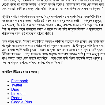
তিনি লিখেন, ‘ছাত্রদেরকে ড. খালিদ হোসেনের কথা বলি এবং তার নম্বর তাদেরকে দেই।
দেশের প্রায় সব ঘরানার উলামাগণ তাকে সমর্থন করেন। আল্লাহ তার কাজ যেন সহজ করে
দেন, আমরা সবাই তার জন্য দোয়া করি। প্রিয় ড. আ ফ ম খালিদ হোসেনকে অভিনন্দন।’
স্ট্যাটাসে শায়খ আহমাদুল্লাহ বলেন, ‘নতুন বাংলাদেশ গড়ার স্বপ্ন নিয়ে অন্তর্বর্তীকালীন
সরকারের যাত্রা শুরু হলো। আমি এই সরকারের সাফল্য কামনা করছি। সর্বপ্রকার জুলুম,
অরাজকতা, চাঁদাবাজি এবং অপশাসনের অবসান হোক, এদেশের সকল ধর্মের মানুষ ভালো ও
নিরাপদ থাকুক, নতুন সরকারের কথায় ও কাজে সংখ্যাগরিষ্ঠ মানুষের বিশ্বাস ও মূল্যবোধের
প্রতিফলন ঘটুক এই প্রত্যাশা তাদের প্রতি।’
তিনি আরো বলেন, ‘আমার অযোগ্যতা সত্ত্বেও আপনারা অনেকে গত দু’দিন ধরে আমার নাম
প্রস্তাব করেছেন এবং আমার প্রতি আস্থা প্রকাশ করেছেন; যার উপযুক্ত আমি ছিলাম না,
তাদের সবার প্রতি আমি কৃতজ্ঞ। মহান আল্লাহ আপনাদের ভালোবাসা ও সুধারণার উত্তম
বিনিময় দান করুন। নতুন সরকারের কাছে মানুষের প্রত্যাশা অনেক বেশি। তার কতটুকু তার
পূরণ করতে পারবে সেটা সময়ই বলে দিবে। তবে দোয়া করি, প্রিয় মাতৃভূমি ভালো থাকুক।
নিরাপদ থাকুক আমাদের জীবন, সম্পদ, দীন ও ঈমান।’
সামাজিক মিডিয়ায় শেয়ার করুন।
Facebook
Twitter
Digg
Linkedin
Reddit
Google Plus