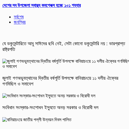
দেশের সব উপজেলা স্বাস্থ্য কমপ্লেক্স হচ্ছে ১০১ শয্যার
সর্বশেষ
জনপ্রিয়
যে ডকুমেন্টারিতে আবু সাঈদের ছবি নেই, সেটা কোনো ডকুমেন্টারি নয় : ভারপ্রাপ্ত
রাষ্ট্রপতি
জুলাই গণঅভ্যুত্থানের দ্বিতীয় বর্ষপূর্তি উপলক্ষে বানিয়াচংয়ে ১১ দলীয় ঐক্যের
গণমিছিল ও সমাবেশ
সংবিধান সংস্কার-সংশোধন ইস্যুতে অনড় সরকার ও বিরোধী দল