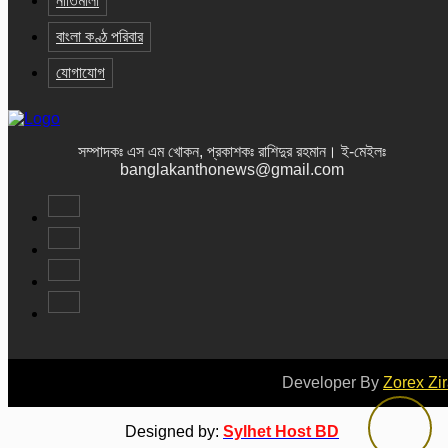
নীতিমালা
বাংলা কণ্ঠ পরিবার
যোগাযোগ
সম্পাদকঃ এস এম খোকন, প্রকাশকঃ রাশিদুর রহমান
।
ই-মেইলঃ
banglakanthonews@gmail.com
Developer By
Zorex Zi
Designed by:
Sylhet Host BD