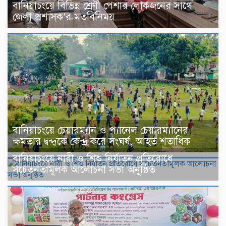
বানিয়াচংয়ে বিভিন্ন শ্রেণী পেশার লোকজনের সাথে
জেলা প্রশাসক’র মতবিনিময়
বানিয়াচংয়ে চেয়ারম্যান ও প্যানেল চেয়ারম্যানের
ক্ষমতার দ্বন্দ্বকে কেন্দ্র করে সংঘর্ষ, আহত শতাধিক
বানিয়াচংয়ে নারী ও শিশু নির্যাতন প্রতিরোধে
সচেতনতামূলক আলোচনা সভা অনুষ্ঠিত