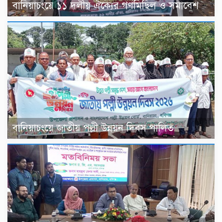
বানিয়াচংয়ে ১১ দলীয় ঐক্যের গণমিছিল ও সমাবেশ
বানিয়াচংয়ে জাতীয় পল্লী উন্নয়ন দিবস পালিত