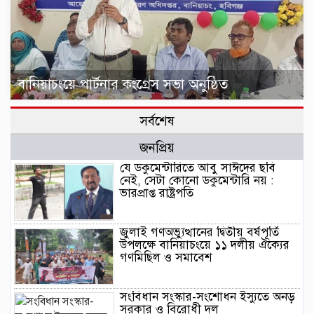
বানিয়াচংয়ে পার্টনার কংগ্রেস সভা অনুষ্ঠিত
সর্বশেষ
জনপ্রিয়
যে ডকুমেন্টারিতে আবু সাঈদের ছবি
নেই, সেটা কোনো ডকুমেন্টারি নয় :
ভারপ্রাপ্ত রাষ্ট্রপতি
জুলাই গণঅভ্যুত্থানের দ্বিতীয় বর্ষপূর্তি
উপলক্ষে বানিয়াচংয়ে ১১ দলীয় ঐক্যের
গণমিছিল ও সমাবেশ
সংবিধান সংস্কার-সংশোধন ইস্যুতে অনড়
সরকার ও বিরোধী দল