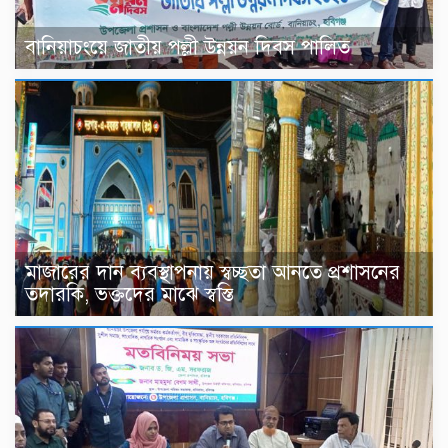
বানিয়াচংয়ে জাতীয় পল্লী উন্নয়ন দিবস পালিত
মাজারের দান ব্যবস্থাপনায় স্বচ্ছতা আনতে প্রশাসনের
তদারকি, ভক্তদের মাঝে স্বস্তি