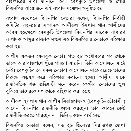
বহিষ্কারের দাবী জানানো হয়। বেলকুচি উপজেলা ও পৌর
বিএনপির আয়োজনে এই সংবাদ সম্মেলন অনুষ্ঠিত হয়।
সংবাদ সম্মেলনে বিএনপির নেতারা বলেন, বিএনপির নির্বাহী
কমিটির সহ-প্রচার সম্পাদক আমীরুল ইসলাম খান আলীমের
অবৈধ হস্তক্ষেপে বেলকুচি উপজেলা বিএনপির সাবেক সাধারণ
সম্পাদক আব্দুর রাজ্জাক মন্ডল সহ বিএনপির ৫ নেতাকে বহিষ্কার
করা হয়।
আলীম একজন ফেসবুক নেতা। গত ২৮ অক্টোবরের পর থেকে
তাকে আর রাজপথে খুঁজে পাওয়া যায়নি। তিনি আন্দোলনে মাঠে
নেই। বেলকুচির যে সকল নেতারা আন্দোলনে মাঠে রয়েছে তাদের
বিরুদ্ধে ষড়যন্ত্র করে বহিষ্কার করানো হচ্ছে। আলীৃম যাকে
রাজনৈতিক শক্ত প্রতিদ্বন্দ্বী মনে করেন কেন্দ্রীয় নেতাদের ভুল
বুঝিয়ে তাদেরকে দল থেকে বহিষ্কার করা হচ্ছে।
আমীরুল ইসলাম খান আলীম সিরাজগঞ্জ-৫ (বেলকুচি- চৌহালী )
আসেন বিএনপির রাজনীতি ধ্বংস করছেন। তার কারনে কেউ
রাজনীতি করতে পারছেন না। তিনি একজন ব্যর্থ নেতা।
বিএনপির নেতারা বলেন, গত ২৬ ডিসেম্বর সিরাজগঞ্জ জেলা