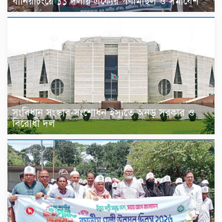
বানিয়াচংয়ে ১১ দলীয় ঐক্যের গণমিছিল ও সমাবেশ
সংবিধান সংস্কার-সংশোধন ইস্যুতে অনড় সরকার ও
বিরোধী দল