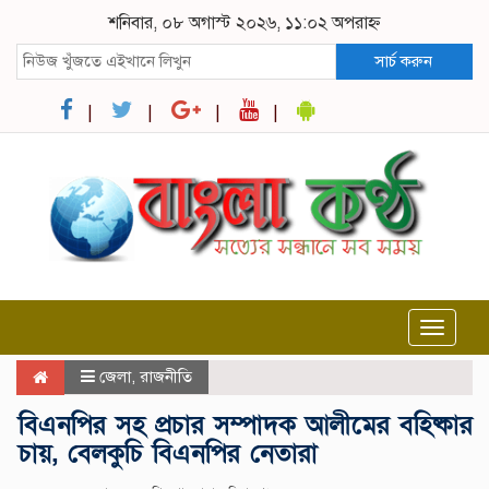
শনিবার, ০৮ অগাস্ট ২০২৬, ১১:০২ অপরাহ্ন
সার্চ করুন
Toggle
navigat
জেলা
,
রাজনীতি
বিএনপির সহ প্রচার সম্পাদক আলীমের বহিষ্কার
চায়, বেলকুচি বিএনপির নেতারা