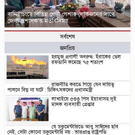
বানিয়াচংয়ে বিভিন্ন শ্রেণী পেশার লোকজনের সাথে
জেলা প্রশাসক’র মতবিনিময়
সর্বশেষ
জনপ্রিয়
হরমুজ প্রণালী অবরুদ্ধ: ইরাকের তেল
রফতানি কমেছে ৭৫ শতাংশ
রাজনীতি করতে গিয়ে যেন দায়িত্ব
পালনে বিঘ্ন না ঘটে : চিকিৎসকদের প্রধানমন্ত্রী
লাখাইয়ে ৫৩৩ পিস ইয়াবাসহ দুই
মাদক ব্যবসায়ী গ্রেপ্তার
যে ডকুমেন্টারিতে আবু সাঈদের ছবি
নেই, সেটা কোনো ডকুমেন্টারি নয় : ভারপ্রাপ্ত রাষ্ট্রপতি