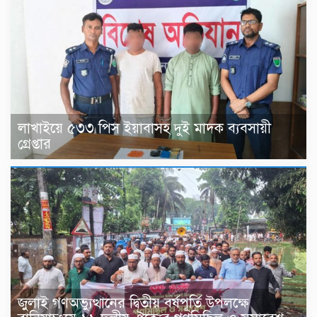
লাখাইয়ে ৫৩৩ পিস ইয়াবাসহ দুই মাদক ব্যবসায়ী
গ্রেপ্তার
জুলাই গণঅভ্যুত্থানের দ্বিতীয় বর্ষপূর্তি উপলক্ষে