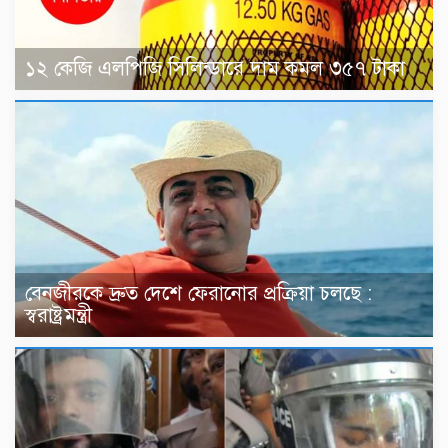
১২ কেজি এলপিজি সিলিন্ডারে দাম কমল ৩৫৭ টাকা
বেনজীরকে দ্রুত দেশে ফেরানোর প্রক্রিয়া চলছে :
স্বরাষ্ট্রমন্ত্রী