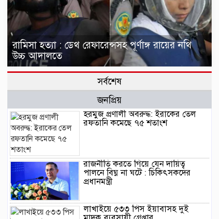
রামিসা হত্যা : ডেথ রেফারেন্সসহ পূর্ণাঙ্গ রায়ের নথি
উচ্চ আদালতে
সর্বশেষ
জনপ্রিয়
হরমুজ প্রণালী অবরুদ্ধ: ইরাকের তেল
রফতানি কমেছে ৭৫ শতাংশ
রাজনীতি করতে গিয়ে যেন দায়িত্ব
পালনে বিঘ্ন না ঘটে : চিকিৎসকদের
প্রধানমন্ত্রী
লাখাইয়ে ৫৩৩ পিস ইয়াবাসহ দুই
মাদক ব্যবসায়ী গ্রেপ্তার