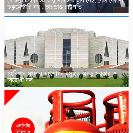
যে ডকুমেন্টারিতে আবু সাঈদের ছবি নেই, সেটা কোনো
ডকুমেন্টারি নয় : ভারপ্রাপ্ত রাষ্ট্রপতি
সংবিধান সংস্কার-সংশোধন ইস্যুতে অনড় সরকার ও
বিরোধী দল