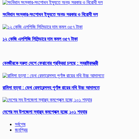
সংবিধান সংস্কার-সংশোধন ইস্যুতে অনড় সরকার ও বিরোধী দল
১২ কেজি এলপিজি সিলিন্ডারে দাম কমল ৩৫৭ টাকা
বেনজীরকে দ্রুত দেশে ফেরানোর প্রক্রিয়া চলছে : স্বরাষ্ট্রমন্ত্রী
রামিসা হত্যা : ডেথ রেফারেন্সসহ পূর্ণাঙ্গ রায়ের নথি উচ্চ আদালতে
দেশের সব উপজেলা স্বাস্থ্য কমপ্লেক্স হচ্ছে ১০১ শয্যার
সর্বশেষ
জনপ্রিয়