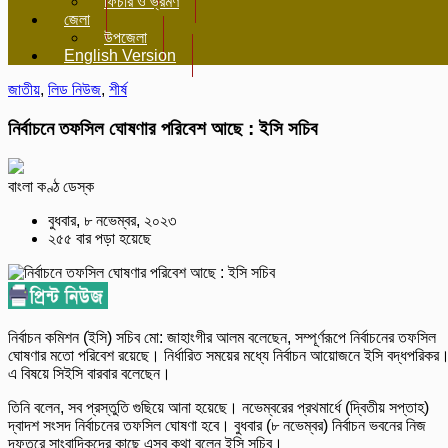
ফিচার ও ভ্রমণ
জেলা
উপজেলা
English Version
জাতীয়
,
লিড নিউজ
,
শীর্ষ
নির্বাচনে তফসিল ঘোষণার পরিবেশ আছে : ইসি সচিব
বাংলা কণ্ঠ ডেস্ক
বুধবার, ৮ নভেম্বর, ২০২৩
২৫৫ বার পড়া হয়েছে
নির্বাচন কমিশন (ইসি) সচিব মো: জাহাংগীর আলম বলেছেন, সম্পূর্ণরূপে নির্বাচনের তফসিল
ঘোষণার মতো পরিবেশ রয়েছে। নির্ধারিত সময়ের মধ্যে নির্বাচন আয়োজনে ইসি বদ্ধপরিকর
এ বিষয়ে সিইসি বারবার বলেছেন।
তিনি বলেন, সব প্রস্তুতি গুছিয়ে আনা হয়েছে। নভেম্বরের প্রথমার্ধে (দ্বিতীয় সপ্তাহ)
দ্বাদশ সংসদ নির্বাচনের তফসিল ঘোষণা হবে। বুধবার (৮ নভেম্বর) নির্বাচন ভবনের নিজ
দফতরে সাংবাদিকদের কাছে এসব কথা বলেন ইসি সচিব।