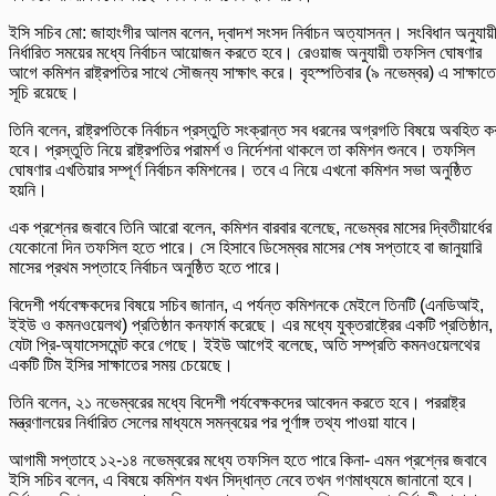
ইসি সচিব মো: জাহাংগীর আলম বলেন, দ্বাদশ সংসদ নির্বাচন অত্যাসন্ন। সংবিধান অনুযায়
নির্ধারিত সময়ের মধ্যে নির্বাচন আয়োজন করতে হবে। রেওয়াজ অনুযায়ী তফসিল ঘোষণার
আগে কমিশন রাষ্ট্রপতির সাথে সৌজন্য সাক্ষাৎ করে। বৃহস্পতিবার (৯ নভেম্বর) এ সাক্ষাত
সূচি রয়েছে।
তিনি বলেন, রাষ্ট্রপতিকে নির্বাচন প্রস্তুতি সংক্রান্ত সব ধরনের অগ্রগতি বিষয়ে অবহিত ক
হবে। প্রস্তুতি নিয়ে রাষ্ট্রপতির পরামর্শ ও নির্দেশনা থাকলে তা কমিশন শুনবে। তফসিল
ঘোষণার এখতিয়ার সম্পূর্ণ নির্বাচন কমিশনের। তবে এ নিয়ে এখনো কমিশন সভা অনুষ্ঠিত
হয়নি।
এক প্রশ্নের জবাবে তিনি আরো বলেন, কমিশন বারবার বলেছে, নভেম্বর মাসের দ্বিতীয়ার্ধের
যেকোনো দিন তফসিল হতে পারে। সে হিসাবে ডিসেম্বর মাসের শেষ সপ্তাহে বা জানুয়ারি
মাসের প্রথম সপ্তাহে নির্বাচন অনুষ্ঠিত হতে পারে।
বিদেশী পর্যবেক্ষকদের বিষয়ে সচিব জানান, এ পর্যন্ত কমিশনকে মেইলে তিনটি (এনডিআই,
ইইউ ও কমনওয়েলথ) প্রতিষ্ঠান কনফার্ম করেছে। এর মধ্যে যুক্তরাষ্ট্রের একটি প্রতিষ্ঠান,
যেটা প্রি-অ্যাসেসমেন্ট করে গেছে। ইইউ আগেই বলেছে, অতি সম্প্রতি কমনওয়েলথের
একটি টিম ইসির সাক্ষাতের সময় চেয়েছে।
তিনি বলেন, ২১ নভেম্বরের মধ্যে বিদেশী পর্যবেক্ষকদের আবেদন করতে হবে। পররাষ্ট্র
মন্ত্রণালয়ের নির্ধারিত সেলের মাধ্যমে সমন্বয়ের পর পূর্ণাঙ্গ তথ্য পাওয়া যাবে।
আগামী সপ্তাহে ১২-১৪ নভেম্বরের মধ্যে তফসিল হতে পারে কিনা- এমন প্রশ্নের জবাবে
ইসি সচিব বলেন, এ বিষয়ে কমিশন যখন সিদ্ধান্ত নেবে তখন গণমাধ্যমে জানানো হবে।