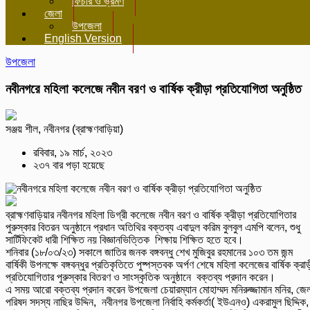
ফিচার ও ভ্রমণ
জেলা
উপজেলা
English Version
উপজেলা
নবীনগরে মহিলা কলেজে নবীন বরণ ও বার্ষিক ক্রীড়া প্রতিযোগিতা অনুষ্ঠিত
সঞ্জয় শীল, নবীনগর (ব্রাহ্মণবাড়িয়া)
রবিবার, ১৯ মার্চ, ২০২৩
২৩৭ বার পড়া হয়েছে
ব্রাহ্মণবাড়িয়ার নবীনগর মহিলা ডিগ্রী কলেজে নবীন বরণ ও বার্ষিক ক্রীড়া প্রতিযোগিতার
পুরুস্কার বিতরন অনুষ্ঠানে প্রধান অতিথির বক্তব্য এবাদুল করিম বুলবুল এমপি বলেন, শুধু
সার্টিফিকেট ধারী শিক্ষিত নয় বিজ্ঞানভিত্তিক শিক্ষায় শিক্ষিত হতে হবে।
শনিবার (১৮/০৩/২৩) সকালে জাতির জনক বঙ্গবন্ধু শেখ মুজিবুর রহমানের ১০৩ তম জন্ম
বার্ষিকী উপলক্ষে বঙ্গবন্ধুর প্রতিকৃতিতে পুষ্পস্তবক অর্পণ শেষে মহিলা কলেজের বার্ষিক ক্রা
প্রতিযোগিতার পুরুস্কার বিতরণ ও সাংস্কৃতিক অনুষ্ঠানে বক্তব্য প্রদান করেন।
এ সময় আরো বক্তব্য প্রদান করেন উপজেলা চেয়ারম্যান মোহাম্মদ মনিরুজ্জামান মনির, জে
পরিষদ সদস্য নাছির উদ্দিন, নবীনগর উপজেলা নির্বাহি কর্মকর্তা( ইউএনও) একরামুল ছিদ্দিক,