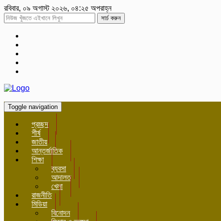
রবিবার, ০৯ অগাস্ট ২০২৬, ০৪:২৫ অপরাহ্ন
সার্চ করুন
Toggle navigation
প্রচ্ছদ
শীর্ষ
জাতীয়
আন্তর্জাতিক
শিক্ষা
ব্যবসা
আদালত
খেলা
রাজনীতি
মিডিয়া
বিনোদন