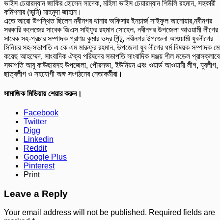
ভাইস চেয়ারম্যান জাকির হোসেন সাদেক, মহিলা ভাইস চেয়ারম্যান শিউলি রহমান, সহকারী
কমিশনার (ভূমি) মাহমুদা জাহান।
এতে আরো উপস্থিত ছিলেন নবীনগর থানার অফিসার ইনচার্জ সাইফুল আনোয়ার,নবীনগর
সরকারি কলেজের সাবেক জিএস সাইফুর রহমান সোহেল, নবীনগর উপজেলা আওয়ামী লীগের
সাবেক সহ-প্রচার সম্পাদক প্রাণয় কুমার ভদ্র পিন্টু, নবীনগর উপজেলা আওয়ামী যুবলীগের
সিনিয়র সহ-সভাপতি এ কে এম মারুফুর রহমান, উপজেলা যুব লীগের ধর্ম বিষয়ক সম্পাদক ম
কয়েছ আহম্মেদ, সাংবাদিক ঐক্য পরিষদের সভাপতি সাংবাদিক সঞ্জয় শীল মডেল প্রাসক্লাবে
সভাপতি আবু কাউছারসহ উপজেলা, পৌরসভা, ইউনিয়ন এবং ওয়ার্ড আওয়ামী লীগ, যুবলীগ,
ছাত্রলীগ ও সহযোগী অঙ্গ সংগঠনের নেতাকর্মীরা।
সামাজিক মিডিয়ায় শেয়ার করুন।
Facebook
Twitter
Digg
Linkedin
Reddit
Google Plus
Pinterest
Print
Leave a Reply
Your email address will not be published.
Required fields are