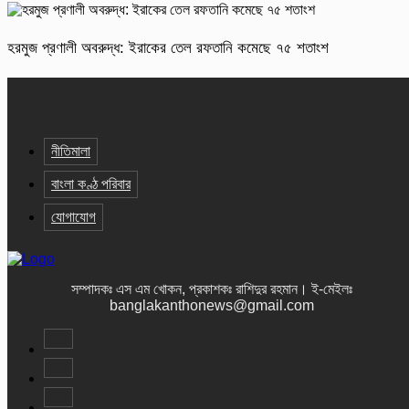
হরমুজ প্রণালী অবরুদ্ধ: ইরাকের তেল রফতানি কমেছে ৭৫ শতাংশ
নীতিমালা
বাংলা কণ্ঠ পরিবার
যোগাযোগ
সম্পাদকঃ এস এম খোকন, প্রকাশকঃ রাশিদুর রহমান
।
ই-মেইলঃ
banglakanthonews@gmail.com