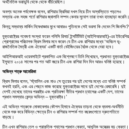
অর্থনৈতিক ভরাডুবি থেকে থেকে বাঁচিয়েছিল।
অবশ্য অনেক পর্যবেক্ষক বলেন, রাশিয়ার ক্রিমিয়া দখল নিয়ে চীন অস্বস্তিতে পড়লেও
সস্তায় এবং সহজ শর্তে রাশিয়ার জ্বালানি সম্পদ কেনার সুযোগ তারা তখন হাতছাড়া করেনি
কিন্তু সম্ভাব্য মার্কিন নিষেধাজ্ঞার মুখে আবারও পুতিনকে সেই ভরসা কি দেবেন শি জিনপিং?
যুক্তরাষ্ট্রের গবেষণা সংস্থা ফরেন পলিসি রিসার্চ ইন্সটিটিউট (আইপিআরআই)-এর ইউরেশিয়
প্রোগ্রামের পরিচালক ক্রিস মিলার মনে করেন যে চীন এবং রাশিয়ার মধ্যে ‘অবিচল ভূ-
রাজনৈতিক মৈত্রী এবং ঐক্যের’ একটি বার্তা বেইজিংয়ের বৈঠক থেকে দেয়া হবে।
আইপিআরআই ওয়েবসাইটে প্রকাশিত এক বিশ্লেষণে তিনি লিখেছেন, প্রধানত যুক্তরাষ্ট্রে
ইস্যুতে ২০১৪ সালের পর গত আট বছরে চীন এবং রাশিয়া দিন দিন আরও ঘনিষ্ঠ হয়েছে।
অভিন্ন শত্রু আমেরিকা
ক্রিস মিলার বলেন, ‘স্ট্যালিন এবং মাও সে তুংয়ের পর দুই দেশের মধ্যে এত ঘনিষ্ঠ সম্পর্ক
কখনই হয়নি, এবং এর পেছনে কাজ করেছে যুক্তরাষ্ট্রের সাথে দুই দেশের রেষারেষি। দুই
দেশই দেখেছে তাদের পররাষ্ট্র এবং প্রতিরক্ষা নীতির প্রধান চ্যালেঞ্জ একটি দেশ, তাদের
প্রধান সমস্যার কেন্দ্র অভিন্ন – যুক্তরাষ্ট্র।’
এই অভিন্ন শত্রুকে মোকাবেলার কৌশল হিসাবে ঐক্যের তাড়না থেকে ব্যবসা-অর্থনীতি
থেকে শুরু করে বিভিন্ন ক্ষেত্রে চীন ও রাশিয়ার সম্পর্ক গত বছরগুলোতে দ্রুতগতিতে
বাড়ছে।
চীন এখন রাশিয়ার তেল ও প্রাকৃতিক গ্যাসের প্রধান ক্রেতা, আধুনিক অস্ত্রের বড় ক্রেতা।