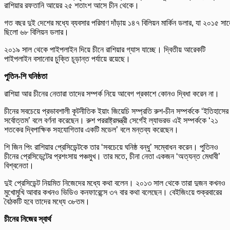
রাশিয়ার রফতানি আয়ের ২৫ শতাংশ আসে চীন থেকে।
গত বছর দুই দেশের মধ্যে ব্যবসার পরিমাণ দাঁড়ায় ১৪৭ বিলিয়ন মার্কিন ডলার, যা ২০১৫ সা
ছিলো ৬৮ বিলিয়ন ডলার।
২০১৯ সাল থেকে পাইপলাইন দিয়ে চীনে রাশিয়ার গ্যাস যাচ্ছে। দ্বিতীয় আরেকটি
পাইপলাইন বসানোর চুক্তি চূড়ান্ত পর্যায়ে রয়েছে।
পুতিন-শি ঘনিষ্ঠতা
রাশিয়া আর চীনের নেতারা তাদের সম্পর্ক নিয়ে আবেগ প্রকাশে কোনও দ্বিধা করেন না।
চীনের সবচেয়ে প্রভাবশালী কূটনীতিক ইয়াং জিয়েচি সম্প্রতি রুশ-চীন সম্পর্ককে ‘ইতিহাসের
সর্বোত্তম’ বলে বর্ণনা করেছেন। রুশ পররাষ্ট্রমন্ত্রী সের্গেই ল্যাভরভ এই সম্পর্ককে ‘২১
শতকের দ্বিপাক্ষিক সহযোগিতার একটি মডেল’ বলে মন্তব্য করেছেন।
শি জিন পিং রাশিয়ার প্রেসিডেন্টকে তার ‘সবচেয়ে ঘনিষ্ঠ বন্ধু’ সম্বোধন করেন। পুতিনও
চীনের প্রেসিডেন্টের প্রশংসায় পঞ্চমুখ। তার মতে, চীনা নেতা একজন ‘অত্যন্ত মেধাবী’
বিশ্বনেতা।
দুই প্রেসিডেন্ট নিয়মিত নিজেদের মধ্যে কথা বলেন। ২০১৩ সাল থেকে তারা দুজন কখনও
মুখোমুখি আবার কখনও ভিডিও কনফারেন্সে ৩৭ বার কথা বলেছেন। বেইজিংয়ে শুক্রবারের
বৈঠকটি হবে তাদের মধ্যে ৩৮তম।
চীনের নিজের স্বার্থ