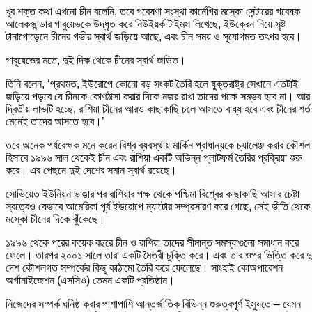
খুব শক্ত কথা এখনো চীন বলেনি, তবে গবেষণা সংস্থা কার্নেগির মস্কো সেন্টারের গবেষক
আলেকজান্ডার গাবুয়েভকে উদ্ধৃত করে নিউইয়র্ক টাইমস লিখেছে, ইউক্রেন নিয়ে সৃষ্ট
টানাপোড়েনে চীনের গভীর স্বার্থ জড়িয়ে আছে, এবং চীন সময় ও সুযোগমত তৎপর হবে।
গাবুয়েভের মতে, দুই দিক থেকে চীনের স্বার্থ জড়িত।
তিনি বলেন, ‘প্রথমত, ইউরোপে কোনো বড় সংকট তৈরি হলে যুক্তরাষ্ট্র সেখানে এতটাই
জড়িয়ে পড়বে যে চীনকে কোণঠাসা করার দিকে নজর রাখা তাদের পক্ষে সম্ভব হবে না। আর
দ্বিতীয় লাভটি হচ্ছে, রাশিয়া চীনের আরও কাছাকাছি চলে আসতে বাধ্য হবে এবং চীনের শর্ত
মেনেই তাদের আসতে হবে।’
তবে অনেক পর্যবেক্ষক মনে করেন বিশ্ব ব্যবস্থায় মার্কিন প্রাধান্যকে চ্যালেঞ্জ করার কৌশল
হিসাবে ১৯৯৬ সাল থেকেই চীন এবং রাশিয়া একটি অভিন্ন প্লাটফর্ম তৈরির প্রক্রিয়া শুরু
করে। এর পেছনে দুই দেশের সমান স্বার্থ রয়েছে।
সোভিয়েত ইউনিয়ন ভাঙার পর রাশিয়ার পক্ষ থেকে পশ্চিমা বিশ্বের কাছাকাছি আসার চেষ্টা
স্বত্বেও যেভাবে আমেরিকা পূর্ব ইউরোপে ন্যাটোর সম্প্রসারণ করে গেছে, সেই ভীতি থেকে
মস্কো চীনের দিকে ঝুঁকেছে।
১৯৯৬ থেকে পরের কয়েক বছরে চীন ও রাশিয়া তাদের সীমান্ত সমস্যাগুলো সমাধান করে
ফেলে। তারপর ২০০১ সালে তারা একটি মৈত্রী চুক্তি করে। এবং তার ওপর ভিত্তি করে দ
দেশ কৌশলগত সম্পর্কের কিছু কাঠামো তৈরি করে ফেলেছে। সাংহাই কোঅপারেশন
অর্গানাইজেশন (এসসিও) তেমন একটি প্রতিষ্ঠান।
নিজেদের সম্পর্ক ঘনিষ্ঠ করার পাশাপাশি আন্তর্জাতিক বিভিন্ন গুরুত্বপূর্ণ ইস্যুতে – যেমন