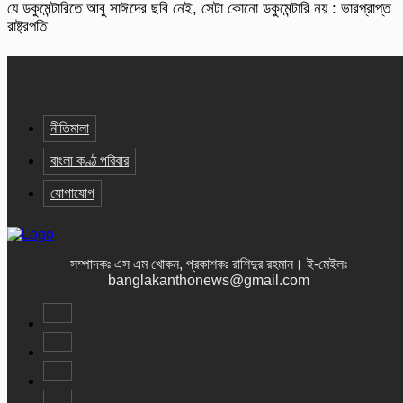
যে ডকুমেন্টারিতে আবু সাঈদের ছবি নেই, সেটা কোনো ডকুমেন্টারি নয় : ভারপ্রাপ্ত
রাষ্ট্রপতি
নীতিমালা
বাংলা কণ্ঠ পরিবার
যোগাযোগ
সম্পাদকঃ এস এম খোকন, প্রকাশকঃ রাশিদুর রহমান
।
ই-মেইলঃ
banglakanthonews@gmail.com