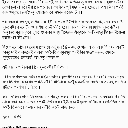
ইরান, মধ্যপ্রাচ্য, মধ্য এশিয়া – দুই দেশ এখন অভিন্ন সুরে কথা বলছে। যুক্তরাষ্ট্রের
তোয়াক্কা না করে ইরানকে গত বছর এসসিওর পূর্ণ সদস্য করা হয়েছে। এমনকি সম্প্রতি
কাজাখস্তানে রুশ সৈন্য মোতায়েনকে সমর্থন করেছে চীন।
পর্যবেক্ষকরা বলছেন, এশিয়া এবং ইউরোপে জোট তৈরির এবং তৎপরতা বাড়ানোর যত চেষ্টা
যুক্তরাষ্ট্র করবে চীন ও রাশিয়া ততই ঘনিষ্ঠ হবে। কারণ, বিশ্ব ব্যবস্থায় যুক্তরাষ্ট্রের
অব্যাহত প্রাধান্যকে চ্যালেঞ্জ করার জন্য নিজেদের ঐক্যকে একটি অস্ত্র হিসাবে বিবেচনা
করছে এই দুই দেশ।
ডিসেম্বরে তাদের মধ্যে সর্বশেষ যে ভার্চুয়াল বৈঠক হয়, সেখানে পুতিন এবং শি এমন একটি
আন্তর্জাতিক রাজনৈতিক এবং অর্থনৈতিক ব্যবস্থা প্রতিষ্ঠার সংকল্প করেন, যেখানে
‘যুক্তরাষ্ট্রও ডলারের’ প্রাধান্য থাকবে না।
এই ধরণের পরিকল্পনা নিয়ে যুক্তরাষ্ট্র উদ্বিগ্ন।
মার্কিন সংবাদপত্র নিউইয়র্ক টাইমস তাদের বৃহস্পতিবারের সংস্করণে সরকারি সূত্র উদ্ধৃত
করে লিখেছে, শুক্রবার প্রেসিডেন্ট শি রাশিয়াকে কতটুক সমর্থনের প্রতিশ্রুতি দেন, তা নিয়ে
বাইডেন প্রশাসন চিন্তিত।
কারণ মার্কিন কোনো নিষেধাজ্ঞা চীন গ্রাহ্য করবে, নাকি রাশিয়াকে সেই নিষেধাজ্ঞার পরিণতি
থেকে রক্ষা করবে – তার ওপরই নির্ভর করবে ইউক্রেন ইস্যুতে রাশিয়াকে রাজনৈতিক এবং
অর্থনৈতিকভাবে একঘরে করার নীতি কতটা কাজ করবে।
সূত্র : বিবিসি