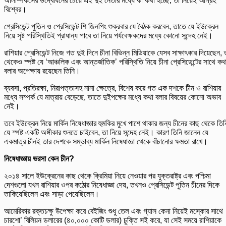
অলিম্পিকসের উদ্বোধনের চেয়ে এই দুই নেতার মধ্যে কী কথা হচ্ছে, তা নিয়েই আগ্রহ
বিশ্বের।
প্রেসিডেন্ট পুতিন ও প্রেসিডেন্ট শি জিনপিং শুক্রবার যে বৈঠক করবেন, তাতে যে ইউক্রেন
নিয়ে সৃষ্ট পরিস্থিতিই প্রাধান্য পাবে তা নিয়ে পর্যবেক্ষকদের মধ্যে কোনো সন্দেহ নেই।
রাশিয়ার প্রেসিডেন্ট নিজে গত দুই দিনে চীনা বিভিন্ন মিডিয়াকে যেসব সাক্ষাৎকার দিয়েছেন, 
থেকেও স্পষ্ট যে ‘আঞ্চলিক এবং আন্তর্জাতিক’ পরিস্থিতি নিয়ে চীনা প্রেসিডেন্টের সাথে কথ
বলার অপেক্ষায় রয়েছেন তিনি।
ব্যবসা, প্রতিরক্ষা, নিরাপত্তাসহ নানা ক্ষেত্রে, বিশেষ করে গত এক দশকে চীন ও রাশিয়ার
মধ্যে সম্পর্ক যে মাত্রায় বেড়েছে, তাতে দুইপক্ষের মধ্যে কথা বলার বিষয়ের কোনো অভাব
নেই।
তবে ইউক্রেন নিয়ে মার্কিন নিষেধাজ্ঞার হুমকির মুখে পাশে থাকার জন্য চীনের কাছ থেকে তিন
যে স্পষ্ট একটি অঙ্গীকার শুনতে চাইবেন, তা নিয়ে সন্দেহ নেই। কারণ তিনি জানেন যে
একমাত্র চীনই তার দেশকে সম্ভাব্য মার্কিন নিষেধাজ্ঞা থেকে বাঁচানোর ক্ষমতা রাখে।
নিষেধাজ্ঞায় ভরসা কেন চীন?
২০১৪ সালে ইউক্রেনের কাছ থেকে ক্রিমিয়া নিয়ে নেওয়ার পর যুক্তরাষ্ট্র এবং পশ্চিমা
দেশগুলো যখন রাশিয়ার ওপর কঠোর নিষেধাজ্ঞা দেয়, তখনও প্রেসিডেন্ট পুতিন চীনের দিকে
তাকিয়েছিলেন এবং সাড়া পেয়েছিলেন।
আমেরিকার রক্তচক্ষু উপেক্ষা করে বেইজিং শুধু তেল এবং গ্যাস কেনা নিয়েই মস্কোর সাথে
চারশো’ বিলিয়ন ডলারের (৪০,০০০ কোটি ডলার) চুক্তি সই করে, যা সেই সময়ে রাশিয়াকে