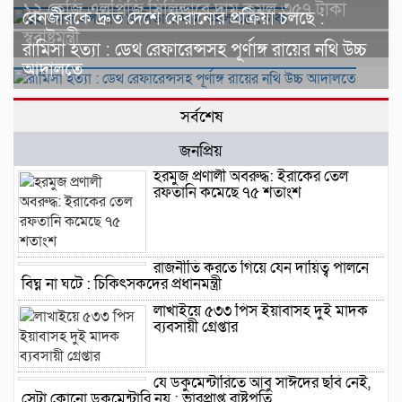
১২ কেজি এলপিজি সিলিন্ডারে দাম কমল ৩৫৭ টাকা
বেনজীরকে দ্রুত দেশে ফেরানোর প্রক্রিয়া চলছে :
স্বরাষ্ট্রমন্ত্রী
রামিসা হত্যা : ডেথ রেফারেন্সসহ পূর্ণাঙ্গ রায়ের নথি উচ্চ
আদালতে
সর্বশেষ
জনপ্রিয়
হরমুজ প্রণালী অবরুদ্ধ: ইরাকের তেল
রফতানি কমেছে ৭৫ শতাংশ
রাজনীতি করতে গিয়ে যেন দায়িত্ব পালনে
বিঘ্ন না ঘটে : চিকিৎসকদের প্রধানমন্ত্রী
লাখাইয়ে ৫৩৩ পিস ইয়াবাসহ দুই মাদক
ব্যবসায়ী গ্রেপ্তার
যে ডকুমেন্টারিতে আবু সাঈদের ছবি নেই,
সেটা কোনো ডকুমেন্টারি নয় : ভারপ্রাপ্ত রাষ্ট্রপতি