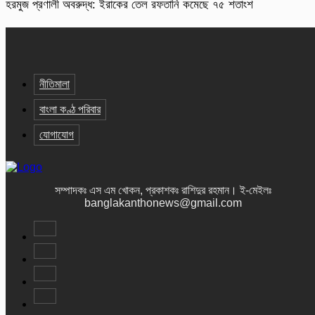
হরমুজ প্রণালী অবরুদ্ধ: ইরাকের তেল রফতানি কমেছে ৭৫ শতাংশ
নীতিমালা
বাংলা কণ্ঠ পরিবার
যোগাযোগ
সম্পাদকঃ এস এম খোকন, প্রকাশকঃ রাশিদুর রহমান
।
ই-মেইলঃ
banglakanthonews@gmail.com