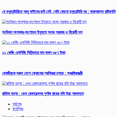
যে ডকুমেন্টারিতে আবু সাঈদের ছবি নেই, সেটা কোনো ডকুমেন্টারি নয় : ভারপ্রাপ্ত রাষ্ট্রপতি
সংবিধান সংস্কার-সংশোধন ইস্যুতে অনড় সরকার ও বিরোধী দল
১২ কেজি এলপিজি সিলিন্ডারে দাম কমল ৩৫৭ টাকা
বেনজীরকে দ্রুত দেশে ফেরানোর প্রক্রিয়া চলছে : স্বরাষ্ট্রমন্ত্রী
রামিসা হত্যা : ডেথ রেফারেন্সসহ পূর্ণাঙ্গ রায়ের নথি উচ্চ আদালতে
সর্বশেষ
জনপ্রিয়