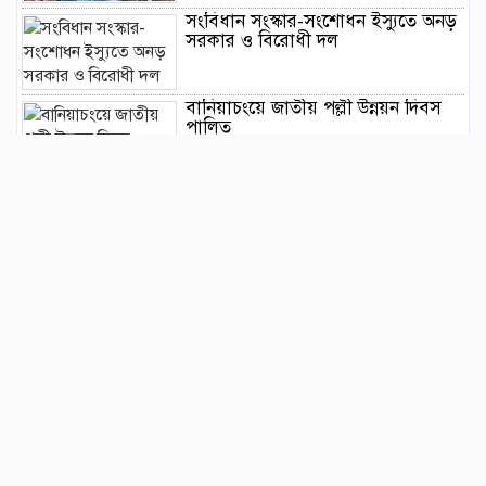
সংবিধান সংস্কার-সংশোধন ইস্যুতে অনড়
সরকার ও বিরোধী দল
বানিয়াচংয়ে জাতীয় পল্লী উন্নয়ন দিবস
পালিত
১২ কেজি এলপিজি সিলিন্ডারে দাম কমল
৩৫৭ টাকা
মাজারের দান ব্যবস্থাপনায় স্বচ্ছতা
আনতে প্রশাসনের তদারকি, ভক্তদের
মাঝে স্বস্তি
বেনজীরকে দ্রুত দেশে ফেরানোর প্রক্রিয়া
চলছে : স্বরাষ্ট্রমন্ত্রী