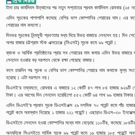
(
টানা
চার
কার্যদিবস
উত্থানের
পর
নতুন
সপ্তাহের
প্রথম
কার্যদিবস
রোববার
২৫
ন
এদিন
সূচকের
পাশাপাশি
কমেছে
বেশির
ভাগ
কোম্পানির
শেয়ারের
দাম।
এর
ফ
শেয়ারের
দাম
কমলো
।
দিনভর
সূচকের
নিন্মমুখী
প্রবণতার
মধ্য
দিয়ে
উভয়
বাজারে
লেনদেন
হয়।
দিন
শে
(
)
অপর
বাজার
চট্টগ্রাম
স্টক
এক্সচেঞ্জে
সিএসই
সূচক
কমে
৯৯
পয়েন্ট
।
ব্যাংক
ও
আর্থিক
প্রতিষ্ঠানের
প্রায়
সব
শেয়ারের
দাম
কমায়
এদিন
উভয়
বাজারে
লেনদেন
হওয়ায়
বড়
দরপতন
থেকে
রক্ষা
পেয়েছে
বাজার
।
ফলে
চারদিন
পর
সূচক
ও
বেশির
ভাগ
কোম্পানির
শেয়ারে
দাম
কমাকে
মূল্য
সং
হয়েছে।
এটা
দরপতন
নয়।
’
,
ডিএসই
র
তথ্যমতে
রোববার
এ
বাজারে
১২
কোটি
৪৭
লাখ
৮৪
হাজার
৬২৯টি
শ
টাকা।
এর
আগের
দিন
লেনদেন
হয়েছিলো
৫৫২
কোটি
৬৪
লাখ
৯৬
হাজার
টাকার
’
এদিন
ডিএসই
র
প্রধান
সূচক
ডিএসইএক্স
২৯
দশমিক
৭০
পয়েন্ট
কমে
পাঁচ
হাজা
–
পয়েন্ট
কমে
অবস্থান
নিয়েছে
১
হাজার
২২১
পয়েন্টে।
এছাড়াও
ডিএস
৩০
ইনডেক্স
,
ডিএসইতে
লেনদেন
হওয়া
কোম্পানির
মধ্যে
দাম
বেড়েছে
১১০টির
কমেছে
১৮৪টি
অন্যদিকে
সিএসইতে
সার্বিক
সূচক
৯৯
পয়েন্ট
কমে
১৬
হাজার
১৮৫
পয়েন্টে
অবস