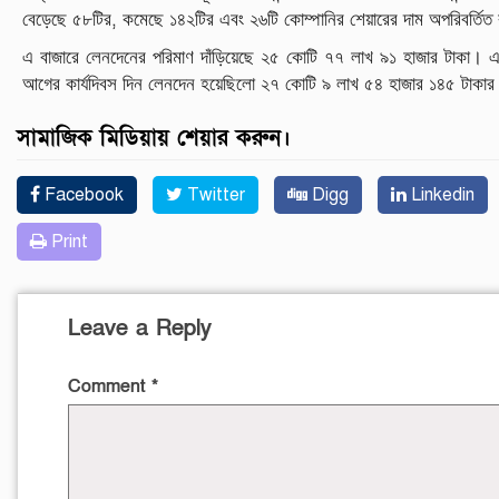
,
বেড়েছে
৫৮টির
কমেছে
১৪২টির
এবং
২৬টি
কোম্পানির
শেয়ারের
দাম
অপরিবর্তিত
এ
বাজারে
লেনদেনের
পরিমাণ
দাঁড়িয়েছে
২৫
কোটি
৭৭
লাখ
৯১
হাজার
টাকা।
এ
আগের
কার্যদিবস
দিন
লেনদেন
হয়েছিলো
২৭
কোটি
৯
লাখ
৫৪
হাজার
১৪৫
টাকা
সামাজিক মিডিয়ায় শেয়ার করুন।
Facebook
Twitter
Digg
Linkedin
Print
Leave a Reply
Comment
*