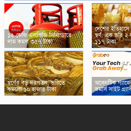
দেশের ইতিহাসে স
১২ কেজি এলপিজি সিলিন্ডারে
স্বর্ণ, এক ভরি 
দাম কমল ৩৫৭ টাকা
১১৭ টাকা
স্বর্ণের বড় দরপতন, ভরিতে
অথেনটিক গ্যাজে
কমলো ১০ হাজার টাকা
কমার্স সাইট গ্র্যাব