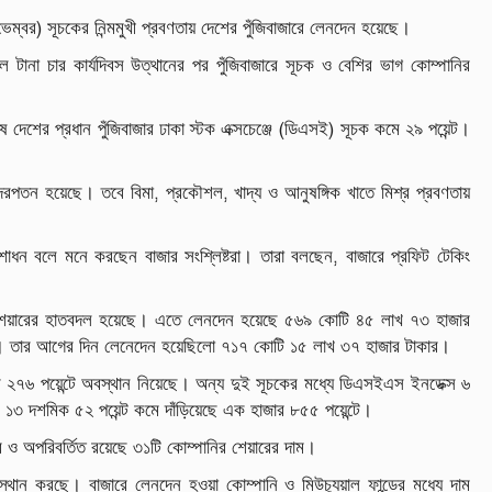
)
ভেম্বর
সূচকের
নিন্মমুখী
প্রবণতায়
দেশের
পুঁজিবাজারে
লেনদেন
হয়েছে
।
লে
টানা
চার
কার্যদিবস
উত্থানের
পর
পুঁজিবাজারে
সূচক
ও
বেশির
ভাগ
কোম্পানির
(
)
ষে
দেশের
প্রধান
পুঁজিবাজার
ঢাকা
স্টক
এক্সচেঞ্জে
ডিএসই
সূচক
কমে
২৯
পয়েন্ট।
,
,
দরপতন
হয়েছে।
তবে
বিমা
প্রকৌশল
খাদ্য
ও
আনুষঙ্গিক
খাতে
মিশ্র
প্রবণতায়
,
শোধন
বলে
মনে
করছেন
বাজার
সংশ্লিষ্টরা।
তারা
বলছেন
বাজারে
প্রফিট
টেকিং
েয়ারের
হাতবদল
হয়েছে।
এতে
লেনদেন
হয়েছে
৫৬৯
কোটি
৪৫
লাখ
৭৩
হাজার
।
তার
আগের
দিন
লেনেদেন
হয়েছিলো
৭১৭
কোটি
১৫
লাখ
৩৭
হাজার
টাকার।
র
২৭৬
পয়েন্টে
অবস্থান
নিয়েছে।
অন্য
দুই
সূচকের
মধ্যে
ডিএসইএস
ইনডেক্স
৬
১৩
দশমিক
৫২
পয়েন্ট
কমে
দাঁড়িয়েছে
এক
হাজার
৮৫৫
পয়েন্টে।
র
ও
অপরিবর্তিত
রয়েছে
৩১টি
কোম্পানির
শেয়ারের
দাম।
্থান
করছে।
বাজারে
লেনদেন
হওয়া
কোম্পানি
ও
মিউচ্যুয়াল
ফান্ডের
মধ্যে
দাম