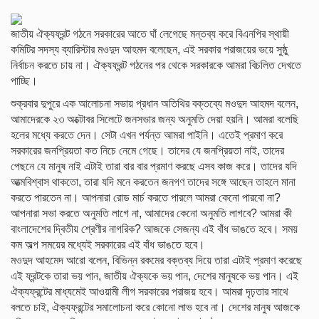
জাতীয় ঐক্যফ্রন্ট গঠনে সরকারের আতে ঘাঁ লেগেছে মন্তব্য করে বিএনপির স্থায়ী
কমিটির সদস্য ব্যারিস্টার মওদুদ আহমদ বলেছেন, এই সরকার পরাজয়ের ভয়ে সুষ্ঠু
নির্বাচন করতে চায় না। ঐক্যফ্রন্ট গঠনের পর থেকে সরকারকে আমরা বিচলিত দেখতে
পাচ্ছি।
শুক্রবার দুপুরে এক আলোচনা সভায় প্রধান অতিথির বক্তব্যে মওদুদ আহমদ বলেন,
আমাদেরকে ২৩ অক্টোবর সিলেটে জনসভার জন্য অনুমতি দেয়া হয়নি। আমরা বলেছি
হলের মধ্যে করতে দেন। সেটা এখন পর্যন্ত আমরা পাইনি। এতেই প্রমাণ করে
সরকারের জনপ্রিয়তা কত নিচে নেমে গেছে। তাদের যে জনপ্রিয়তা নাই, তাদের
পেছনে যে মানুষ নাই এটাই তারা বার বার প্রমাণ করছে এসব কাজ করে। তাদের যদি
আত্মবিশ্বাস থাকতো, তারা যদি মনে করতেন জনগণ তাদের সঙ্গে আছেন তাহলে মানা
করতে পারতেন না। আপনারা রোড মার্চ করতে পারলে আমরা কেনো পারবো না?
আপনারা সভা করতে অনুমতি লাগে না, আমাদের কেনো অনুমতি লাগবে? আমরা কী
বাংলাদেশের দ্বিতীয় শ্রেণীর নাগরিক? আজকে সেজন্য এই বাঁধ ভাঙতে হবে। সময়
কম অল্প সময়ের মধ্যেই সরকারের এই বাঁধ ভাঙতে হবে।
মওদুদ আহমেদ আরো বলেন, বিভিন্ন রকমের বক্তব্য দিয়ে তারা এটাই প্রমাণ করেছে
এই ফ্রন্টকে তারা ভয় পান, জাতীয় ঐক্যকে ভয় পান, দেশের মানুষকে ভয় পান। এই
ঐক্যফ্রন্টের মাধ্যমেই আওয়ামী লীগ সরকারের পরাজয় হবে। আমরা দৃঢ়তার সাথে
বলতে চাই, ঐক্যফ্রন্টের সমালোচনা করে কোনো লাভ হবে না। দেশের মানুষ আজকে