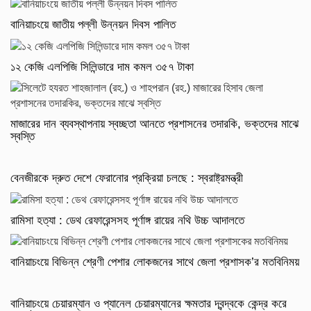
বানিয়াচংয়ে জাতীয় পল্লী উন্নয়ন দিবস পালিত
১২ কেজি এলপিজি সিলিন্ডারে দাম কমল ৩৫৭ টাকা
মাজারের দান ব্যবস্থাপনায় স্বচ্ছতা আনতে প্রশাসনের তদারকি, ভক্তদের মাঝে
স্বস্তি
বেনজীরকে দ্রুত দেশে ফেরানোর প্রক্রিয়া চলছে : স্বরাষ্ট্রমন্ত্রী
রামিসা হত্যা : ডেথ রেফারেন্সসহ পূর্ণাঙ্গ রায়ের নথি উচ্চ আদালতে
বানিয়াচংয়ে বিভিন্ন শ্রেণী পেশার লোকজনের সাথে জেলা প্রশাসক’র মতবিনিময়
বানিয়াচংয়ে চেয়ারম্যান ও প্যানেল চেয়ারম্যানের ক্ষমতার দ্বন্দ্বকে কেন্দ্র করে