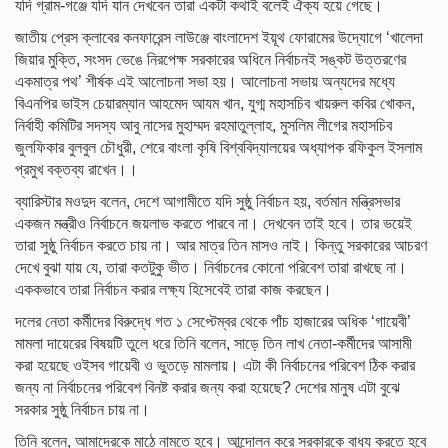
যদি গ্রাম-গঞ্জে যদি যান দেখবেন তারা একটা কথাই বলেই ঐক্য হয়ে গেছে।
জাতীয় প্রেস ক্লাবের কনফারেন্স লাউঞ্জে বাংলাদেশ ইয়ূথ ফোরামের উদ্যোগে ‘খালেদা
জিয়ার মুক্তি, সংসদ ভেঙে নিরপেক্ষ সরকারের অধিনে নির্বাচনই সঙ্কট উত্তরণের
একমাত্র পথ’ শীর্ষক এই আলোচনা সভা হয়। আলোচনা সভায় অন্যদের মধ্যে
বিএনপির ভাইস চেয়ারম্যান আহমেদ আযম খান, যুগ্ম মহাসচিব খায়রুল কবির খোকন,
নির্বাহী কমিটির সদস্য আবু নাসের মুহাম্মদ রহমাতুল্লাহ, মুসলিম লীগের মহাসচিব
জুলফিকার বুলবুল চৌধুরী, শেরে বাংলা কৃষি বিশ্ববিদ্যালয়ের অধ্যাপক রফিকুল ইসলাম
প্রমুখ বক্তব্য রাখেন।।
ব্যারিস্টার মওদুদ বলেন, দেশে আগামীতে যদি সুষ্ঠু নির্বাচন হয়, বর্তমান মন্ত্রিসভার
একজন মন্ত্রীও নির্বাচনে জয়লাভ করতে পারবে না। দেখবেন তাই হবে। তার ভয়েই
তারা সুষ্ঠু নির্বাচন করতে চায় না। আর মাত্র তিন মাসও নাই। কিন্তু সরকারের আচরণ
দেখে বুঝা যায় যে, তারা কতটুকু ভীত। নির্বাচনের কোনো পরিবেশ তারা রাখছে না।
এককভাবে তারা নির্বাচন করার লক্ষ্য হিসেবেই তারা কাজ করছেন।
দলের নেতা কর্মীদের বিরুদ্ধে গত ১ সেপ্টেম্বর থেকে পাঁচ হাজারের অধিক ‘গায়েবী’
মামলা দায়েরের বিষয়টি তুলে ধরে তিনি বলেন, সাড়ে তিন লাখ নেতা-কর্মীদের আসামী
করা হয়েছে ওইসব গায়েবী ও ভুতড়ে মামলায়। এটা কী নির্বাচনের পরিবেশ ঠিক করার
জন্য না নির্বাচনের পরিবেশ বিনষ্ট করার জন্য করা হয়েছে? দেশের মানুষ এটা বুঝে
সরকার সুষ্ঠু নির্বাচন চায় না।
তিনি বলেন, আমাদেরকে মাঠে নামতে হবে। আন্দোলন করে সরকারকে বাধ্য করতে হবে