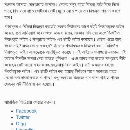
সংলাপে আসতে, সমঝোতায় আসতে। দেশের মানুষ যাতে নিজের ভোট নিজে দিতে
পারে, বিনা ভয়ে যাতে ভোটাররা ভোট কেন্দ্রে যেতে পারে তার নিশ্চয়তা প্রদান করতে
হবে।
গণমাধ্যম ও মিডিয়া নিয়ন্ত্রণ করতেই সরকার নির্বাচনের আগে দুইটি নির্বতনমূলক আইন
করেছে বলে অভিযোগ করে মওদুদ আহমদ বলেন, সরকার নির্বাচনের আগে ডিজিটাল
নিরাপত্তা আইন ও সম্প্রচার আইন- এই দুইটি আইন করেছেন। কেনো এতো বছর
করেন নাই? এখন কেনো করছেন? উদ্দেশ্য গণমাধ্যমকে নিয়ন্ত্রণ করা। ডিজিটাল
নিরাপত্তা আইন আমাদেরকে আতঙ্কিত করেছে। এই আইনের ধারাগুলো ভয়ংকর, এই
আইনে সীমাহীন ক্ষমতা দেয়া হয়েছে পুলিশকে। এখন আবার করা হয়েছে সম্প্রচার নীতি
করেছেন সেটা আরো মারাত্মক রকমের ড্র্যাকুনিয়ান আইন। এটা অসম্ভব ধরনের
নিবর্তনমূলক আইন। এই দুইটি আইন করা হয়েছে নির্বাচনে আগে সরকারের যাতে
কেনো সমালোচনা করতে না পারে। শুধু সরকারের উন্নয়ন গান যাতে গাইতে পারেন
সেজন্য এই নীতিমালা করা হয়েছে।
সামাজিক মিডিয়ায় শেয়ার করুন।
Facebook
Twitter
Digg