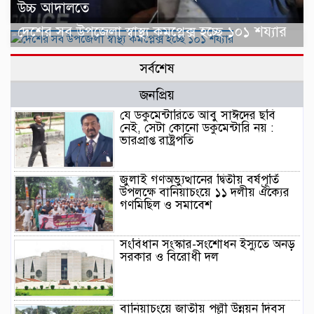
উচ্চ আদালতে
দেশের সব উপজেলা স্বাস্থ্য কমপ্লেক্স হচ্ছে ১০১ শয্যার
সর্বশেষ
জনপ্রিয়
যে ডকুমেন্টারিতে আবু সাঈদের ছবি
নেই, সেটা কোনো ডকুমেন্টারি নয় :
ভারপ্রাপ্ত রাষ্ট্রপতি
জুলাই গণঅভ্যুত্থানের দ্বিতীয় বর্ষপূর্তি
উপলক্ষে বানিয়াচংয়ে ১১ দলীয় ঐক্যের
গণমিছিল ও সমাবেশ
সংবিধান সংস্কার-সংশোধন ইস্যুতে অনড়
সরকার ও বিরোধী দল
বানিয়াচংয়ে জাতীয় পল্লী উন্নয়ন দিবস