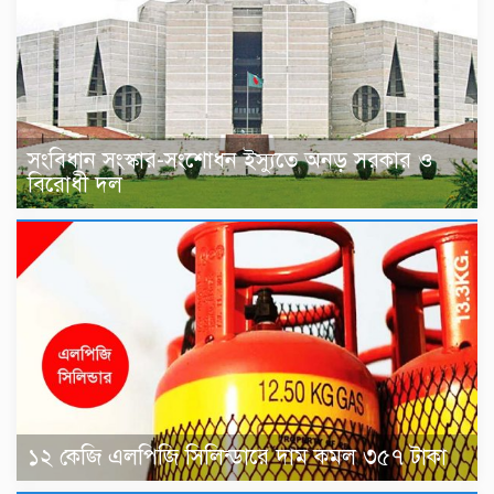
সংবিধান সংস্কার-সংশোধন ইস্যুতে অনড় সরকার ও
বিরোধী দল
১২ কেজি এলপিজি সিলিন্ডারে দাম কমল ৩৫৭ টাকা