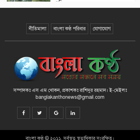
পালিত
১২ কেজি এলপিজি সিলিন্ডারে দাম কমল
নীতিমালা
বাংলা কণ্ঠ পরিবার
যোগাযোগ
৩৫৭ টাকা
মাজারের দান ব্যবস্থাপনায় স্বচ্ছতা
আনতে প্রশাসনের তদারকি, ভক্তদের
মাঝে স্বস্তি
বেনজীরকে দ্রুত দেশে ফেরানোর প্রক্রিয়া
চলছে : স্বরাষ্ট্রমন্ত্রী
সম্পাদকঃ এস এম খোকন, প্রকাশকঃ রাশিদুর রহমান
।
ই-মেইলঃ
banglakanthonews@gmail.com
রামিসা হত্যা : ডেথ রেফারেন্সসহ পূর্ণাঙ্গ
রায়ের নথি উচ্চ আদালতে
বাংলা কণ্ঠ © ২০১১, সর্বস্বত্ব স্বত্বাধিকার সংরক্ষিত।