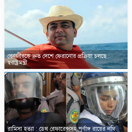
বেনজীরকে দ্রুত দেশে ফেরানোর প্রক্রিয়া চলছে :
স্বরাষ্ট্রমন্ত্রী
রামিসা হত্যা : ডেথ রেফারেন্সসহ পূর্ণাঙ্গ রায়ের নথি