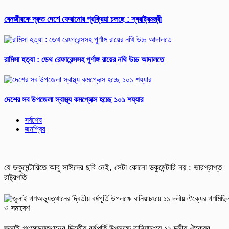
বেনজীরকে দ্রুত দেশে ফেরানোর প্রক্রিয়া চলছে : স্বরাষ্ট্রমন্ত্রী
রামিসা হত্যা : ডেথ রেফারেন্সসহ পূর্ণাঙ্গ রায়ের নথি উচ্চ আদালতে
দেশের সব উপজেলা স্বাস্থ্য কমপ্লেক্স হচ্ছে ১০১ শয্যার
সর্বশেষ
জনপ্রিয়
যে ডকুমেন্টারিতে আবু সাঈদের ছবি নেই, সেটা কোনো ডকুমেন্টারি নয় : ভারপ্রাপ্ত
রাষ্ট্রপতি
জুলাই গণঅভ্যুত্থানের দ্বিতীয় বর্ষপূর্তি উপলক্ষে বানিয়াচংয়ে ১১ দলীয় ঐক্যের