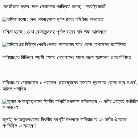
বেনজীরকে দ্রুত দেশে ফেরানোর প্রক্রিয়া চলছে : স্বরাষ্ট্রমন্ত্রী
রামিসা হত্যা : ডেথ রেফারেন্সসহ পূর্ণাঙ্গ রায়ের নথি উচ্চ আদালতে
বানিয়াচংয়ে বিভিন্ন শ্রেণী পেশার লোকজনের সাথে জেলা প্রশাসক’র মতবিনিময়
বানিয়াচংয়ে চেয়ারম্যান ও প্যানেল চেয়ারম্যানের ক্ষমতার দ্বন্দ্বকে কেন্দ্র করে সংঘর্ষ,
আহত শতাধিক
জুলাই গণঅভ্যুত্থানের দ্বিতীয় বর্ষপূর্তি উপলক্ষে বানিয়াচংয়ে ১১ দলীয় ঐক্যের
গণমিছিল ও সমাবেশ