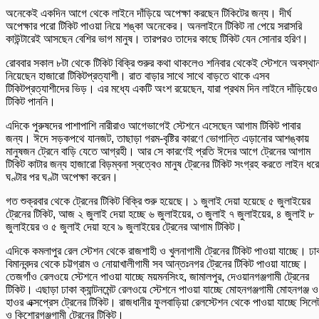
অনেকেই একদিন আগে থেকে লাইনে দাঁড়িয়ে অপেক্ষা করছেন টিকিটের জন্য। দীর্ঘ
অপেক্ষার পরো টিকিট পাওয়া নিয়ে শঙ্কা অনেকের। অনলাইনে টিকিট না পেয়ে সরাসরি
কাউন্টারেই আসছেন বেশির ভাগ মানুষ। তারপরও তাদের কাছে টিকিট যেন সোনার হরিণ।
রোববার সকাল ৮টা থেকে টিকিট বিক্রি শুরুর কথা থাকলেও শনিবার থেকেই স্টেশনে অবস্থা
নিয়েছেন হাজারো টিকিটপ্রত্যাশী। রাত বাড়ার সাথে সাথে বাড়তে থাকে এসব
টিকিটপ্রত্যাশীদের ভিড়। এর মধ্যে একটি অংশ রয়েছেন, যারা প্রথম দিন লাইনে দাঁড়িয়েও
টিকিট পাননি।
এদিকে পুরুষদের পাশাপাশি নারীরাও আগেভাগেই স্টেশনে এসেছেন আগাম টিকিট পাবার
জন্য। ঈদে সড়কপথে যানজট, তাছাড়া গরম-বৃষ্টির কারণে ভোগান্তি এড়ানোর আশঙ্কায়
মানুষজন ট্রেনে বাড়ি যেতে আগ্রহী। আর সে কারণেই প্রতি ঈদের আগে ট্রেনের আগাম
টিকিট কাটার জন্য হাজারো বিড়ম্বনা স্বত্বেও মানুষ ট্রেনের টিকিট সংগ্রহ করতে লাইন ধরে
ঘণ্টার পর ঘণ্টা অপেক্ষা করেন।
গত শুক্রবার থেকে ট্রেনের টিকিট বিক্রি শুরু হয়েছে। ১ জুলাই দেয়া হয়েছে ৫ জুলাইয়ের
ট্রেনের টিকিট, আজ ২ জুলাই দেয়া হচ্ছে ৬ জুলাইয়ের, ৩ জুলাই ৭ জুলাইয়ের, ৪ জুলাই ৮
জুলাইয়ের ও ৫ জুলাই দেয়া হবে ৯ জুলাইয়ের ট্রেনের আগাম টিকিট।
এদিকে কমলাপুর রেল স্টেশন থেকে রাজশাহী ও খুলনাগামী ট্রেনের টিকিট পাওয়া যাচ্ছে। ঢা
বিমানবন্দর থেকে চট্টগ্রাম ও নোয়াখালীগামী সব আন্তঃনগর ট্রেনের টিকিট পাওয়া যাচ্ছে।
তেজগাঁও রেলওয়ে স্টেশনে পাওয়া যাচ্ছে ময়মনসিংহ, জামালপুর, দেওয়ানগঞ্জগামী ট্রেনের
টিকিট। এছাড়া ঢাকা ক্যান্টনমেন্ট রেলওয়ে স্টেশনে পাওয়া যাচ্ছে মোহনগঞ্জগামী মোহনগঞ্জ ও
হাওর এক্সপ্রেস ট্রেনের টিকিট। রাজধানীর ফুলবাড়িয়া রেলস্টেশন থেকে পাওয়া যাচ্ছে সিলে
ও কিশোরগঞ্জগামী ট্রেনের টিকিট।