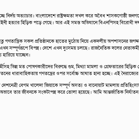
 নির্দয় অত্যাচার। বাংলাদেশে রাষ্ট্রক্ষমতা দখল করে অবৈধ শাসকগোষ্ঠী জনগণের
শে বেআইনী হত্যার হিড়িক পড়ে গেছে। আর এই সমস্ত অভিযানে বিএনপিসহ বিরোধী দ
ু গণতান্ত্রিক সকল প্রতিষ্ঠানকে হাতের মুঠোয় নিয়ে একদলীয় অপশাসনের জগদ
এখন সম্পূর্ণরূপে বিপন্ন। দেশে এখন দুঃসময় চলছে। রাজনৈতিক দলের নেতাকর্মী, ম
য হারিয়ে যাচ্ছেন।
ীসহ ভিন্ন মত পোষণকারীদের বিরুদ্ধে গুম, মিথ্যা মামলা ও গ্রেফতারের হিড়ি
তনের ধারাবাহিকতায় গণতন্ত্রের ওপর সর্বোচ্চ আঘাত হানা হচ্ছে। এই নৈরাজ্
রী দেশনেত্রী বেগম খালেদা জিয়াকে সম্পূর্ণ অসত্য ও বানোয়াট মামলায় প্রতিহিংসাম
 অভাবে তার জীবনকে সংকটাপন্ন করে তোলা হয়েছে। আমি আন্তর্জাতিক নির্যাতন 