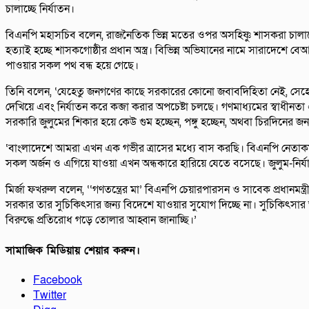
চালাচ্ছে নির্যাতন।
বিএনপি মহাসচিব বলেন, রাজনৈতিক ভিন্ন মতের ওপর অসহিষ্ণু শাসকরা চালাচ্ছে
হত্যাই হচ্ছে শাসকগোষ্ঠীর প্রধান অস্ত্র। বিভিন্ন অভিযানের নামে সারাদে
পাওয়ার সকল পথ বন্ধ হয়ে গেছে।
তিনি বলেন, ‘যেহেতু জনগণের কাছে সরকারের কোনো জবাবদিহিতা নেই, সেহেত
দেখিয়ে এবং নির্যাতন করে কব্জা করার অপচেষ্টা চলছে। গণমাধ্যমের স্বাধীনতা 
সরকারি জুলুমের শিকার হয়ে কেউ গুম হচ্ছেন, পঙ্গু হচ্ছেন, অথবা চিরদিনের জন্
‘বাংলাদেশে আমরা এখন এক গভীর ত্রাসের মধ্যে বাস করছি। বিএনপি নেতাকর্ম
সকল অর্জন ও এগিয়ে যাওয়া এখন অন্ধকারে হারিয়ে যেতে বসেছে। জুলুম-নির্যা
মির্জা ফখরুল বলেন, ‘‘গণতন্ত্রের মা’ বিএনপি চেয়ারপারসন ও সাবেক প্রধানমন্ত্
সরকার তার সুচিকিৎসার জন্য বিদেশে যাওয়ার সুযোগ দিচ্ছে না। সুচিকিৎসার
বিরুদ্ধে প্রতিরোধ গড়ে তোলার আহ্বান জানাচ্ছি।’
সামাজিক মিডিয়ায় শেয়ার করুন।
Facebook
Twitter