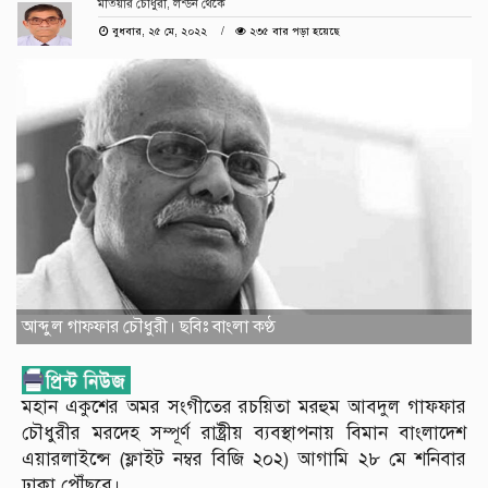
মতিয়ার চৌধুরী, লন্ডন থেকে
বুধবার, ২৫ মে, ২০২২
২৩৫ বার পড়া হয়েছে
আব্দুল গাফ্ফার চৌধুরী। ছবিঃ বাংলা কণ্ঠ
মহান একুশের অমর সংগীতের রচয়িতা মরহুম আবদুল গাফফার
চৌধুরীর মরদেহ সম্পূর্ণ রাষ্ট্রীয় ব্যবস্থাপনায় বিমান বাংলাদেশ
এয়ারলাইন্সে (ফ্লাইট নম্বর বিজি ২০২) আগামি ২৮ মে শনিবার
ঢাকা পৌঁছবে।