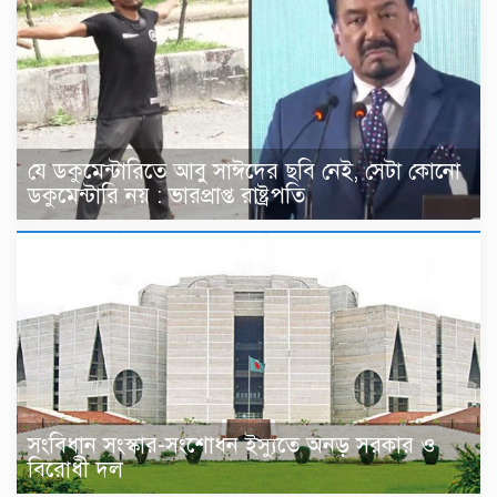
যে ডকুমেন্টারিতে আবু সাঈদের ছবি নেই, সেটা কোনো
ডকুমেন্টারি নয় : ভারপ্রাপ্ত রাষ্ট্রপতি
সংবিধান সংস্কার-সংশোধন ইস্যুতে অনড় সরকার ও
বিরোধী দল