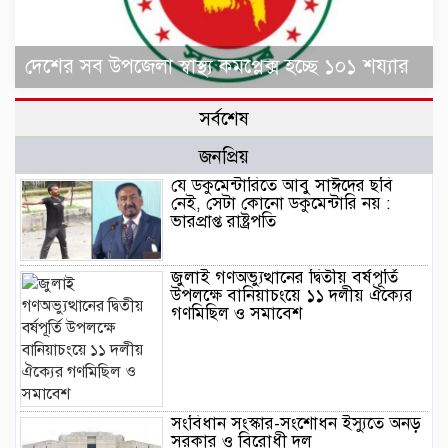
দেশের সব উপজেলা স্বাস্থ্য কমপ্লেক্স হচ্ছে ১০১ শয্যার
সর্বশেষ
জনপ্রিয়
যে ডকুমেন্টারিতে আবু সাঈদের ছবি
নেই, সেটা কোনো ডকুমেন্টারি নয় :
ভারপ্রাপ্ত রাষ্ট্রপতি
জুলাই গণঅভ্যুত্থানের দ্বিতীয় বর্ষপূর্তি
উপলক্ষে বানিয়াচংয়ে ১১ দলীয় ঐক্যের
গণমিছিল ও সমাবেশ
সংবিধান সংস্কার-সংশোধন ইস্যুতে অনড়
সরকার ও বিরোধী দল