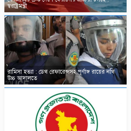
স্বরাষ্ট্রমন্ত্রী
রামিসা হত্যা : ডেথ রেফারেন্সসহ পূর্ণাঙ্গ রায়ের নথি
উচ্চ আদালতে