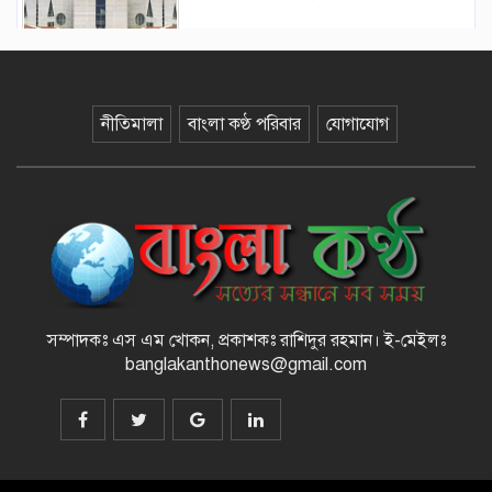
বানিয়াচংয়ে জাতীয় পল্লী উন্নয়ন দিবস
পালিত
নীতিমালা
বাংলা কণ্ঠ পরিবার
যোগাযোগ
১২ কেজি এলপিজি সিলিন্ডারে দাম কমল
৩৫৭ টাকা
মাজারের দান ব্যবস্থাপনায় স্বচ্ছতা
আনতে প্রশাসনের তদারকি, ভক্তদের
মাঝে স্বস্তি
সম্পাদকঃ এস এম খোকন, প্রকাশকঃ রাশিদুর রহমান
।
ই-মেইলঃ
বেনজীরকে দ্রুত দেশে ফেরানোর প্রক্রিয়া
banglakanthonews@gmail.com
চলছে : স্বরাষ্ট্রমন্ত্রী
রামিসা হত্যা : ডেথ রেফারেন্সসহ পূর্ণাঙ্গ
রায়ের নথি উচ্চ আদালতে