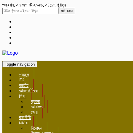
শুক্রবার, ০৭ অগাস্ট ২০২৬, ০৪:১৭ পূর্বাহ্ন
সার্চ করুন
Toggle navigation
প্রচ্ছদ
শীর্ষ
জাতীয়
আন্তর্জাতিক
শিক্ষা
ব্যবসা
আদালত
খেলা
রাজনীতি
মিডিয়া
বিনোদন