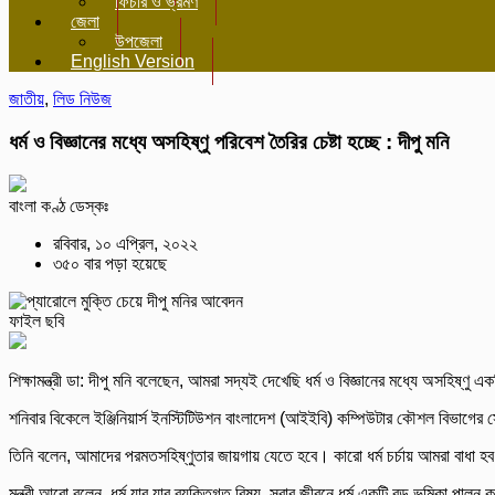
ফিচার ও ভ্রমণ
জেলা
উপজেলা
English Version
জাতীয়
,
লিড নিউজ
ধর্ম ও বিজ্ঞানের মধ্যে অসহিষ্ণু পরিবেশ তৈরির চেষ্টা হচ্ছে : দীপু মনি
বাংলা কণ্ঠ ডেস্কঃ
রবিবার, ১০ এপ্রিল, ২০২২
৩৫০ বার পড়া হয়েছে
ফাইল ছবি
শিক্ষামন্ত্রী ডা: দীপু মনি বলেছেন, আমরা সদ্যই দেখেছি ধর্ম ও বিজ্ঞানের মধ্যে অসহি
শনিবার বিকেলে ইঞ্জিনিয়ার্স ইনস্টিটিউশন বাংলাদেশ (আইইবি) কম্পিউটার কৌশল বিভাগের 
তিনি বলেন, আমাদের পরমতসহিষ্ণুতার জায়গায় যেতে হবে। কারো ধর্ম চর্চায় আমরা বাধা হব না
মন্ত্রী আরো বলেন, ধর্ম যার যার ব্যক্তিগত বিষয়, সবার জীবনে ধর্ম একটি বড় ভূমিকা পালন ক