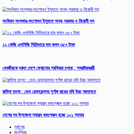
সংবিধান সংস্কার-সংশোধন ইস্যুতে অনড় সরকার ও বিরোধী দল
১২ কেজি এলপিজি সিলিন্ডারে দাম কমল ৩৫৭ টাকা
বেনজীরকে দ্রুত দেশে ফেরানোর প্রক্রিয়া চলছে : স্বরাষ্ট্রমন্ত্রী
রামিসা হত্যা : ডেথ রেফারেন্সসহ পূর্ণাঙ্গ রায়ের নথি উচ্চ আদালতে
দেশের সব উপজেলা স্বাস্থ্য কমপ্লেক্স হচ্ছে ১০১ শয্যার
সর্বশেষ
জনপ্রিয়