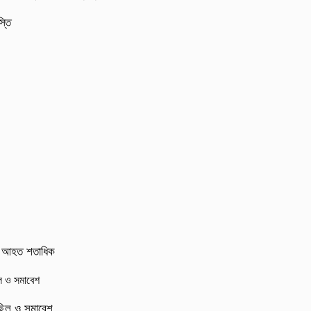
্তি
র্ষ, আহত শতাধিক
মিছিল ও সমাবেশ