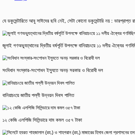
যে ডকুমেন্টারিতে আবু সাঈদের ছবি নেই, সেটা কোনো ডকুমেন্টারি নয় : ভারপ্রাপ্ত রাষ
জুলাই গণঅভ্যুত্থানের দ্বিতীয় বর্ষপূর্তি উপলক্ষে বানিয়াচংয়ে ১১ দলীয় ঐক্যের গণ
সংবিধান সংস্কার-সংশোধন ইস্যুতে অনড় সরকার ও বিরোধী দল
বানিয়াচংয়ে জাতীয় পল্লী উন্নয়ন দিবস পালিত
১২ কেজি এলপিজি সিলিন্ডারে দাম কমল ৩৫৭ টাকা