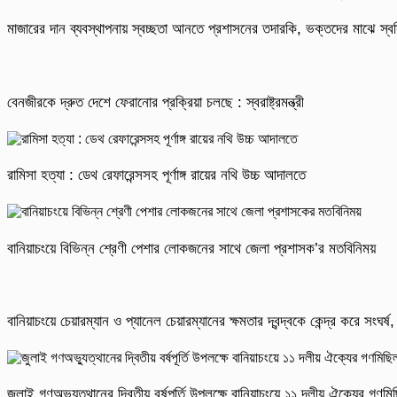
মাজারের দান ব্যবস্থাপনায় স্বচ্ছতা আনতে প্রশাসনের তদারকি, ভক্তদের মাঝে স্বস
বেনজীরকে দ্রুত দেশে ফেরানোর প্রক্রিয়া চলছে : স্বরাষ্ট্রমন্ত্রী
রামিসা হত্যা : ডেথ রেফারেন্সসহ পূর্ণাঙ্গ রায়ের নথি উচ্চ আদালতে
বানিয়াচংয়ে বিভিন্ন শ্রেণী পেশার লোকজনের সাথে জেলা প্রশাসক’র মতবিনিময়
বানিয়াচংয়ে চেয়ারম্যান ও প্যানেল চেয়ারম্যানের ক্ষমতার দ্বন্দ্বকে কেন্দ্র করে সংঘ
জুলাই গণঅভ্যুত্থানের দ্বিতীয় বর্ষপূর্তি উপলক্ষে বানিয়াচংয়ে ১১ দলীয় ঐক্যের গণ