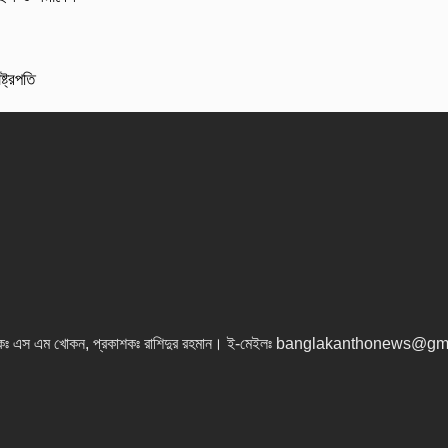
্ট্রপতি
কঃ এস এম খোকন, প্রকাশকঃ রাশিদুর রহমান
।
ই-মেইলঃ banglakanthonews@gm