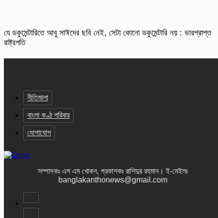
যে ডকুমেন্টারিতে আবু সাঈদের ছবি নেই, সেটা কোনো ডকুমেন্টারি নয় : ভারপ্রাপ্ত
রাষ্ট্রপতি
নীতিমালা
বাংলা কণ্ঠ পরিবার
যোগাযোগ
সম্পাদকঃ এস এম খোকন, প্রকাশকঃ রাশিদুর রহমান
।
ই-মেইলঃ
banglakanthonews@gmail.com