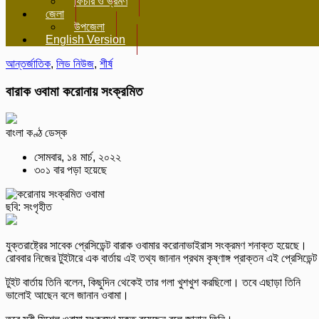
ফিচার ও ভ্রমণ
জেলা
উপজেলা
English Version
আন্তর্জাতিক
,
লিড নিউজ
,
শীর্ষ
বারাক ওবামা করোনায় সংক্রমিত
বাংলা কণ্ঠ ডেস্ক
সোমবার, ১৪ মার্চ, ২০২২
৩০১ বার পড়া হয়েছে
ছবি: সংগৃহীত
যুক্তরাষ্ট্রের সাবেক প্রেসিডেন্ট বারাক ওবামার করোনাভাইরাস সংক্রমণ শনাক্ত হয়েছে।
রোববার নিজের টুইটারে এক বার্তায় এই তথ্য জানান প্রথম কৃষ্ণাঙ্গ প্রাক্তন এই প্রেসিডেন্
টুইট বার্তায় তিনি বলেন, কিছুদিন থেকেই তার গলা খুশখুশ করছিলো। তবে এছাড়া তিনি
ভালোই আছেন বলে জানান ওবামা।