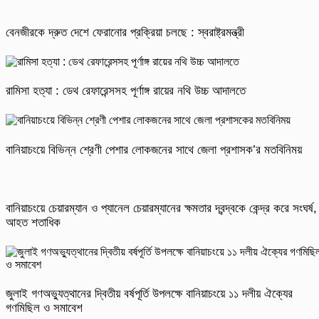
বেনজীরকে দ্রুত দেশে ফেরানোর প্রক্রিয়া চলছে : স্বরাষ্ট্রমন্ত্রী
রামিসা হত্যা : ডেথ রেফারেন্সসহ পূর্ণাঙ্গ রায়ের নথি উচ্চ আদালতে
বানিয়াচংয়ে বিভিন্ন শ্রেণী পেশার লোকজনের সাথে জেলা প্রশাসক’র মতবিনিময়
বানিয়াচংয়ে চেয়ারম্যান ও প্যানেল চেয়ারম্যানের ক্ষমতার দ্বন্দ্বকে কেন্দ্র করে সংঘর্ষ,
আহত শতাধিক
জুলাই গণঅভ্যুত্থানের দ্বিতীয় বর্ষপূর্তি উপলক্ষে বানিয়াচংয়ে ১১ দলীয় ঐক্যের
গণমিছিল ও সমাবেশ