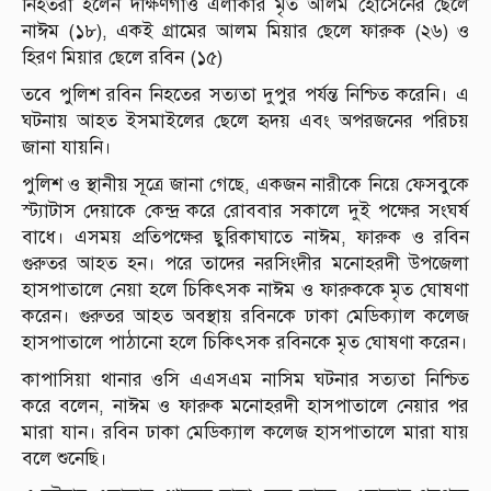
নিহতরা হলেন দক্ষিণগাঁও এলাকার মৃত আলম হোসেনের ছেলে
নাঈম (১৮), একই গ্রামের আলম মিয়ার ছেলে ফারুক (২৬) ও
হিরণ মিয়ার ছেলে রবিন (১৫)
তবে পুলিশ রবিন নিহতের সত্যতা দুপুর পর্যন্ত নিশ্চিত করেনি। এ
ঘটনায় আহত ইসমাইলের ছেলে হৃদয় এবং অপরজনের পরিচয়
জানা যায়নি।
পুলিশ ও স্থানীয় সূত্রে জানা গেছে, একজন নারীকে নিয়ে ফেসবুকে
স্ট্যাটাস দেয়াকে কেন্দ্র করে রোববার সকালে দুই পক্ষের সংঘর্ষ
বাধে। এসময় প্রতিপক্ষের ছুরিকাঘাতে নাঈম, ফারুক ও রবিন
গুরুতর আহত হন। পরে তাদের নরসিংদীর মনোহরদী উপজেলা
হাসপাতালে নেয়া হলে চিকিৎসক নাঈম ও ফারুককে মৃত ঘোষণা
করেন। গুরুতর আহত অবস্থায় রবিনকে ঢাকা মেডিক্যাল কলেজ
হাসপাতালে পাঠানো হলে চিকিৎসক রবিনকে মৃত ঘোষণা করেন।
কাপাসিয়া থানার ওসি এএসএম নাসিম ঘটনার সত্যতা নিশ্চিত
করে বলেন, নাঈম ও ফারুক মনোহরদী হাসপাতালে নেয়ার পর
মারা যান। রবিন ঢাকা মেডিক্যাল কলেজ হাসপাতালে মারা যায়
বলে শুনেছি।