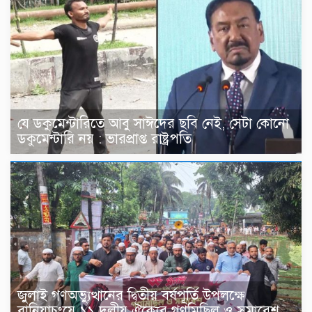
যে ডকুমেন্টারিতে আবু সাঈদের ছবি নেই, সেটা কোনো
ডকুমেন্টারি নয় : ভারপ্রাপ্ত রাষ্ট্রপতি
জুলাই গণঅভ্যুত্থানের দ্বিতীয় বর্ষপূর্তি উপলক্ষে
বানিয়াচংয়ে ১১ দলীয় ঐক্যের গণমিছিল ও সমাবেশ