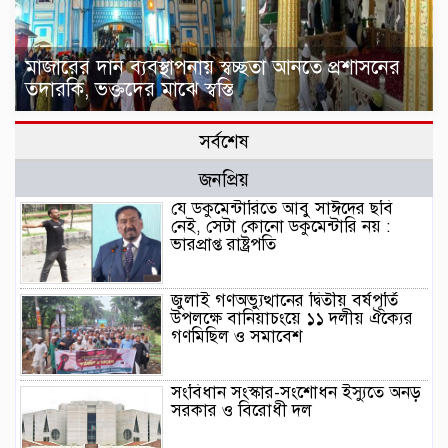
মাজারের দান ব্যবস্থাপনায় স্বচ্ছতা আনতে প্রশাসনের
তদারকি, ভক্তদের মাঝে স্বস্তি
সর্বশেষ
জনপ্রিয়
যে ডকুমেন্টারিতে আবু সাঈদের ছবি
নেই, সেটা কোনো ডকুমেন্টারি নয় :
ভারপ্রাপ্ত রাষ্ট্রপতি
জুলাই গণঅভ্যুত্থানের দ্বিতীয় বর্ষপূর্তি
উপলক্ষে বানিয়াচংয়ে ১১ দলীয় ঐক্যের
গণমিছিল ও সমাবেশ
সংবিধান সংস্কার-সংশোধন ইস্যুতে অনড়
সরকার ও বিরোধী দল