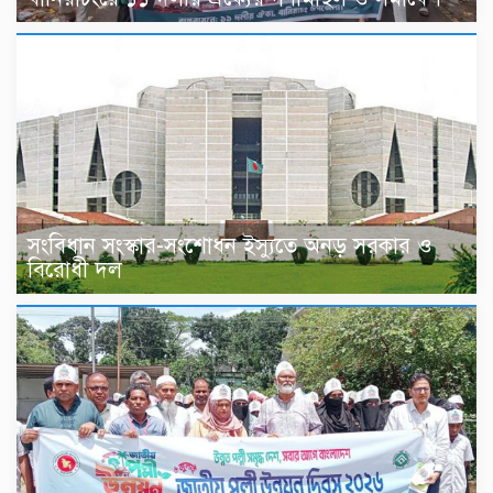
সংবিধান সংস্কার-সংশোধন ইস্যুতে অনড় সরকার ও
বিরোধী দল