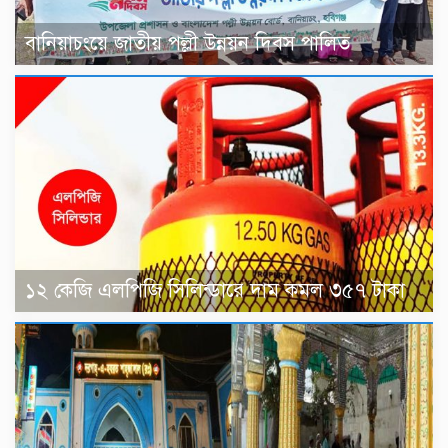
বানিয়াচংয়ে জাতীয় পল্লী উন্নয়ন দিবস পালিত
১২ কেজি এলপিজি সিলিন্ডারে দাম কমল ৩৫৭ টাকা