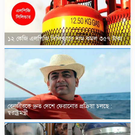
১২ কেজি এলপিজি সিলিন্ডারে দাম কমল ৩৫৭ টাকা
বেনজীরকে দ্রুত দেশে ফেরানোর প্রক্রিয়া চলছে :
স্বরাষ্ট্রমন্ত্রী