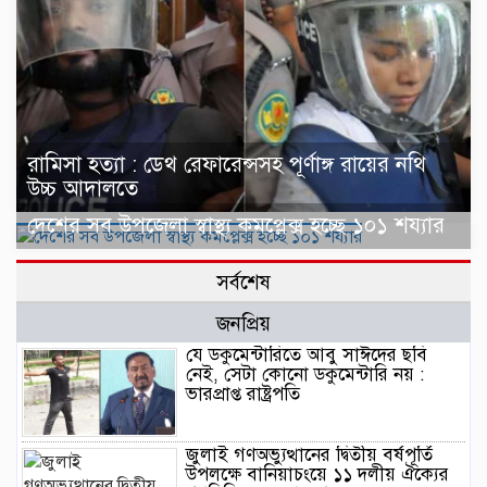
রামিসা হত্যা : ডেথ রেফারেন্সসহ পূর্ণাঙ্গ রায়ের নথি
উচ্চ আদালতে
দেশের সব উপজেলা স্বাস্থ্য কমপ্লেক্স হচ্ছে ১০১ শয্যার
সর্বশেষ
জনপ্রিয়
যে ডকুমেন্টারিতে আবু সাঈদের ছবি
নেই, সেটা কোনো ডকুমেন্টারি নয় :
ভারপ্রাপ্ত রাষ্ট্রপতি
জুলাই গণঅভ্যুত্থানের দ্বিতীয় বর্ষপূর্তি
উপলক্ষে বানিয়াচংয়ে ১১ দলীয় ঐক্যের