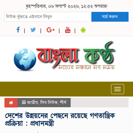
বৃহস্পতিবার, ০৬ অগাস্ট ২০২৬, ১২:৫২ অপরাহ্ন
সার্চ করুন
Toggle
navigat
জাতীয়
,
লিড নিউজ
,
শীর্ষ
দেশের উন্নয়নের পেছনে রয়েছে গণতান্ত্রিক
প্রক্রিয়া : প্রধানমন্ত্রী