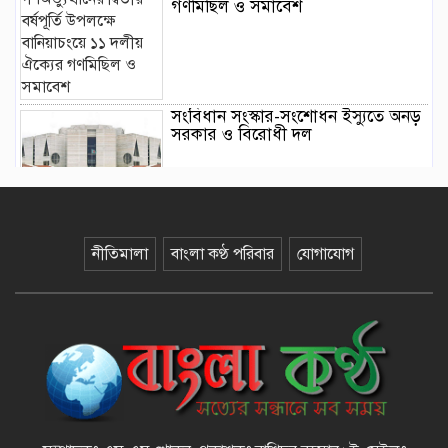
গণমিছিল ও সমাবেশ
সংবিধান সংস্কার-সংশোধন ইস্যুতে অনড়
সরকার ও বিরোধী দল
বানিয়াচংয়ে জাতীয় পল্লী উন্নয়ন দিবস
পালিত
নীতিমালা
বাংলা কণ্ঠ পরিবার
যোগাযোগ
১২ কেজি এলপিজি সিলিন্ডারে দাম কমল
৩৫৭ টাকা
মাজারের দান ব্যবস্থাপনায় স্বচ্ছতা
আনতে প্রশাসনের তদারকি, ভক্তদের
মাঝে স্বস্তি