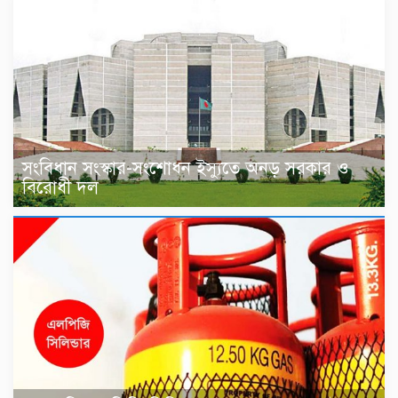
সংবিধান সংস্কার-সংশোধন ইস্যুতে অনড় সরকার ও
বিরোধী দল