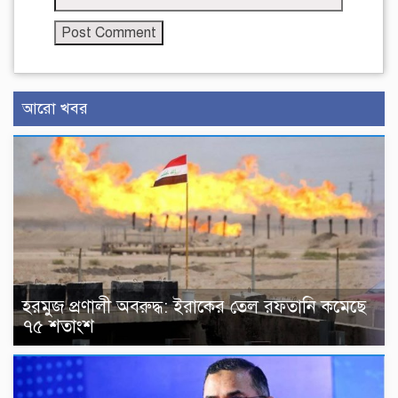
আরো খবর
হরমুজ প্রণালী অবরুদ্ধ: ইরাকের তেল রফতানি কমেছে
৭৫ শতাংশ