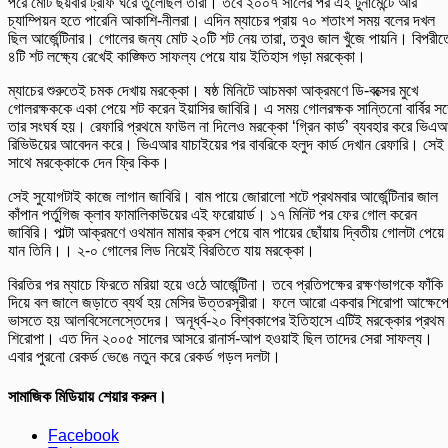
পরে মোট ছয়বার ট্রফি ঘরে তুলেছিল তারা। তবে ২০০৭ সালের পর এই টুর্নামেন্টে আর
চ্যাম্পিয়ন হতে পারেনি আকাশি-নীলরা। এদিন ম্যাচের প্রায় ৭০ শতাংশ সময় বলের দখল
ছিল আর্জেন্টিনার। গোলের জন্য মোট ২০টি শট নেয় তারা, তবুও জাল খুঁজে পায়নি। বিপরীত
৪টি শট লক্ষ্যে রেখেই কাঙ্ক্ষিত সাফল্য পেয়ে যায় ইতিহাস গড়া মরক্কো।
ম্যাচের শুরুতেই চমক দেখায় মরক্কো। ষষ্ঠ মিনিটে আচমকা আক্রমণে ডি-বক্সের মুখে
গোলরক্ষককে একা পেয়ে শট করেন ইয়াসির জাবিরি। এ সময় গোলরক্ষক সান্তিনো বার্বির সঙ্
তার সংঘর্ষ হয়। রেফারি প্রথমে ফাউল না দিলেও মরক্কো ‘গ্রিন কার্ড’ ব্যবহার করে ভিএ
রিভিউয়ের আবেদন করে। ভিএআর যাচাইয়ের পর বাবরিকে হলুদ কার্ড দেখান রেফারি। সেই
সাথে মরক্কোকে দেন ফ্রি কিক।
সেই সুযোগটাই কাজে লাগান জাবিরি। বাম পায়ে জোরালো শটে প্রথমবার আর্জেন্টিনার জাল
কাঁপান পর্তুগিজ ক্লাব ফামালিকাউয়ের এই ফরোয়ার্ড। ১৭ মিনিট পর ফের গোল করেন
জাবিরি। পাল্টা আক্রমণে ওথমান মামার ক্রস পেয়ে বাম পায়ের ছোঁয়ায় দ্বিতীয় গোলটা পেয়ে
যান তিনি।। ২-০ গোলের লিড নিয়েই বিরতিতে যায় মরক্কো।
বিরতির পর ম্যাচে ফিরতে মরিয়া হয়ে ওঠে আর্জেন্টিনা। তবে প্রতিপক্ষের রক্ষণভাগকে ফাঁকি
দিয়ে বল জালে জড়াতে ব্যর্থ হয় মেসির উত্তরসূরীরা। ফলে আরো একবার শিরোপা আক্ষেপ
ভাসতে হয় আলবিসেলেস্তেদের। অনূর্ধ্ব-২০ বিশ্বকাপের ইতিহাসে এটিই মরক্কোর প্রথম
শিরোপা। এত দিন ২০০৫ সালের আসরে রানার্স-আপ হওয়াই ছিল তাদের সেরা সাফল্য।
এবার পুরনো রেকর্ড ভেঙে নতুন করে রেকর্ড গড়ল দলটা।
সামাজিক মিডিয়ায় শেয়ার করুন।
Facebook