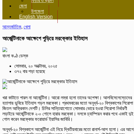
ফিচার ও ভ্রমণ
জেলা
উপজেলা
English Version
আন্তর্জাতিক
,
খেলা
আর্জেন্টিনাকে আক্ষেপে পুড়িয়ে মরক্কোর ইতিহাস
বাংলা কণ্ঠ ডেস্ক
সোমবার, ২০ অক্টোবর, ২০২৫
৩৭২ বার পড়া হয়েছে
খরা কাটাতে পারল না আর্জেন্টিনা। আরো লম্বা হলো তাদের অপেক্ষা। আলবিসেলেস্তেদের
হতাশায় ডুবিয়ে ইতিহাস গড়ল মরক্কো। প্রথমবারের মতো অনূর্ধ্ব-২০ বিশ্বকাপের শিরোপা
জিতল আফ্রিকান দেশটি। চিলির সান্তিয়াগোতে সোমবার ভোরে হওয়া শিরোপা নির্ধারণী
লড়াইয়ে আর্জেন্টিনাকে ২-০ গোলে হারায় মরক্কো। দলকে চ্যাম্পিয়ন করার পথে একাই দুই
গোল করেন মরক্কোর ফরোয়ার্ড ইয়াসির জাবিরি।
অনূর্ধ্ব-২০ বিশ্বকাপে আর্জেন্টিনা এই নিয়ে দ্বিতীয়বারের মতো রানার্স-আপ হলো। এর আগে