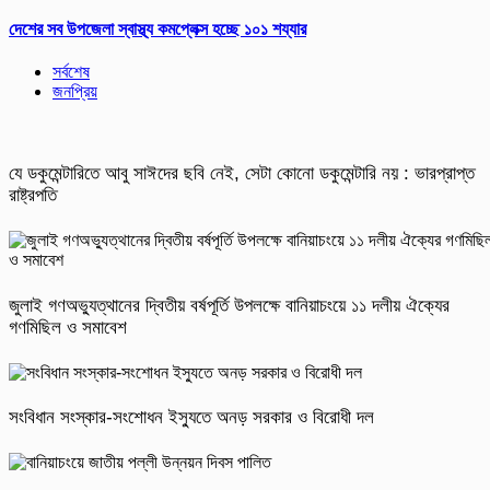
দেশের সব উপজেলা স্বাস্থ্য কমপ্লেক্স হচ্ছে ১০১ শয্যার
সর্বশেষ
জনপ্রিয়
যে ডকুমেন্টারিতে আবু সাঈদের ছবি নেই, সেটা কোনো ডকুমেন্টারি নয় : ভারপ্রাপ্ত
রাষ্ট্রপতি
জুলাই গণঅভ্যুত্থানের দ্বিতীয় বর্ষপূর্তি উপলক্ষে বানিয়াচংয়ে ১১ দলীয় ঐক্যের
গণমিছিল ও সমাবেশ
সংবিধান সংস্কার-সংশোধন ইস্যুতে অনড় সরকার ও বিরোধী দল