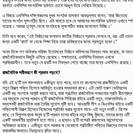
ভরাডুবি দলটির জন্য একটি বড় ধাক্কা। তরুণদের মধ্যে জনপ্রিয়তা যাচাইয়ের এই পরীক্ষা
ব্যর্থতা এনসিপির সাংগঠনিক দুর্বলতা চোখে আঙুল দিয়ে দেখিয়ে দিয়েছে।
এ বিষয়ে এনসিপির দক্ষিণাঞ্চলের মুখ্য সংগঠক হাসনাত আবদুল্লাহ বলেন, ‘যারা জিতেছে
তাদের সংগঠন সুসংগঠিত ছিল। এটা মানতে হবে যে আমাদের সাংগঠনিক দুর্বলতা এখানে স্পষ্
হয়েছে। আমরা তৃণমূল থেকে সংগঠনকে সুসংগঠিত করায় মনোযোগ দিচ্ছি।’
তিনি মনে করেন, “এই নির্বাচনের ফলাফল জাতীয় নির্বাচনে প্রভাব ফেলবে না, বরং এটি তাদে
জন্য একটি ‘বার্তা’ যা থেকে শিক্ষা নিয়ে তারা ভবিষ্যতের জন্য প্রস্তুত হবেন।”
অন্য দিকে গণ অধিকার পরিষদ ইতোমধ্যে নির্বাচন কমিশনের নিবন্ধন লাভ করেছে, যা তাদে
রাজনৈতিকভাবে কিছুটা এগিয়ে রেখেছে। পক্ষান্তরে, এনসিপির নিবন্ধন এখনো
প্রক্রিয়াধীন। তবে নতুন যে ছয়টি দল নিবন্ধন পেতে যাচ্ছে তার মধ্যে এনসিপিও রয়েছে।
রাজনৈতিক সমীকরণে কী প্রভাব পড়বে?
যদি এই দু’টি দল সফলভাবে একীভূত হতে পারে, তবে তা বাংলাদেশের রাজনীতিতে একটি
নতুন বিকল্প শক্তি হিসেবে আবির্ভূত হওয়ার সম্ভাবনা রাখে। এই জোট তরুণ ভোটারদের
একটি বড় অংশকে আকৃষ্ট করতে পারে, যারা প্রচলিত রাজনৈতিক দলগুলোর প্রতি বীতশ্রদ্
এর মাধ্যমে দেশের প্রধান দু’টি রাজনৈতিক শিবিরের বাইরে একটি নতুন, তারুণ্যনির্ভর ও
মধ্যপন্থী রাজনৈতিক ধারা তৈরির সুযোগ সৃষ্টি হবে। আওয়ামী লীগ ও বিএনপির বাইরে একটি
শক্তিশালী বিকল্প হিসেবে নিজেদের প্রতিষ্ঠা করার সুযোগ পাবে- এই নতুন দলটি। বিশেষ
করে, যে বিপুলসংখ্যক মানুষ দু’টি প্রধান দলের বাইরে নতুন কিছু খুঁজছে, তাদের জন্য এটি
একটি আকর্ষণীয় প্ল্যাটফর্ম হতে পারে। এ ছাড়াও দু’টি দলেরই রাজপথের আন্দোলনের
অভিজ্ঞতা রয়েছে। একীভূত হলে সরকার বা যেকোনো প্রতিষ্ঠিত শক্তির বিরুদ্ধে তাদের দর
কষাকষির ক্ষমতাও নিঃসন্দেহে বৃদ্ধি পাবে।