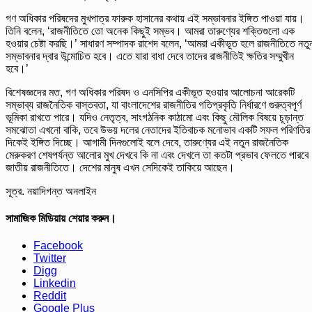
গণ অধিকার পরিষদের মুখপাত্র ফারুক হাসানের কথায় এই সম্ভাবনার ইঙ্গিত পাওয়া যায়।
তিনি বলেন, ‘রাজনীতিতে তো অনেক কিছুই সম্ভব। আমরা তারুণ্যের শক্তিগুলো এক
হওয়ার চেষ্টা করছি।’ সাধারণ সম্পাদক রাশেদ বলেন, ‘আমরা একীভূত হলে রাজনীতিতে নতু
সম্ভাবনার দ্বার উন্মোচিত হবে। এতে যারা বাধা দেবে তাদের রাজনীতিই ক্ষতির সম্মুখীন
হবে।’
বিশেষজ্ঞদের মত, গণ অধিকার পরিষদ ও এনসিপির একীভূত হওয়ার আলোচনা আরেকটি
সম্ভাব্য রাজনৈতিক বাস্তবতা, যা বাংলাদেশের রাজনীতির গতিপ্রকৃতি নির্ধারণে গুরুত্বপূর্ণ
ভূমিকা রাখতে পারে। যদিও নেতৃত্ব, সাংগঠনিক কাঠামো এবং কিছু মৌলিক বিষয়ে চূড়ান্ত
সমঝোতা এখনো বাকি, তবে উভয় দলের নেতাদের ইতিবাচক মনোভাব একটি সফল পরিণতির
দিকেই ইঙ্গিত দিচ্ছে। আগামী দিনগুলোই বলে দেবে, তারুণ্যের এই নতুন রাজনৈতিক
মেরুকরণ শেষপর্যন্ত আলোর মুখ দেখবে কি না এবং দেখলে তা কতটা প্রভাব ফেলতে পারবে
জাতীয় রাজনীতিতে। দেশের মানুষ এখন সেদিকেই তাকিয়ে আছেন।
সূত্র. নয়াদিগন্ত অনলাইন
সামাজিক মিডিয়ায় শেয়ার করুন।
Facebook
Twitter
Digg
Linkedin
Reddit
Google Plus