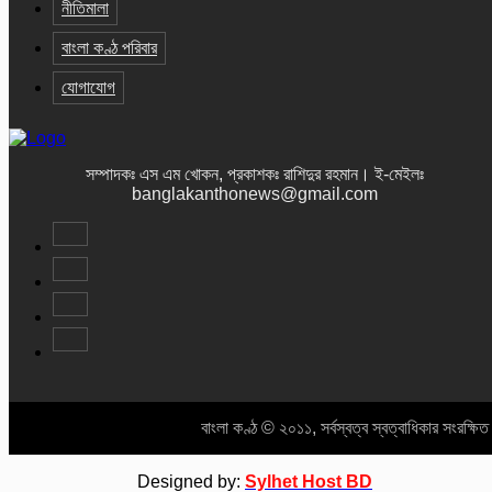
নীতিমালা
বাংলা কণ্ঠ পরিবার
যোগাযোগ
সম্পাদকঃ এস এম খোকন, প্রকাশকঃ রাশিদুর রহমান
।
ই-মেইলঃ
banglakanthonews@gmail.com
বাংলা কণ্ঠ © ২০১১, সর্বস্বত্ব স্বত্বাধিকার সংরক্ষি
Designed by:
Sylhet Host BD