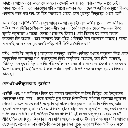
আদায়ের আন্দোলনকে আরো জোরদারের লক্ষ্যেই আমরা নতুন পথচলা শুরু করতে চাই।
আমরা মনে করি, এতে তারুণ্যের শক্তি আরো বেগবান হবে। দেশ ও জাতির কল্যাণে কিভাব
একসাথে কাজ করা যায়, তা নিয়ে আলোচনা চলছে, তবে চূড়ান্ত সিদ্ধান্ত এখনো হয়নি।’
অন্য দিকে এনসিপির সিনিয়র যুগ্ম আহ্বায়ক আরিফুল ইসলাম আদিব বলেন, ‘গণ অধিকার
পরিষদ ও এনসিপির বেশিরভাগ নেতাকর্মীই তরুণ। কোটা সংস্কার থেকে শুরু করে বিগত
জুলাই আন্দোলনেও আমরা একসাথে রাজপথে ছিলাম। সেই হিসেবে দুই দলের অনেক
কাজেরই মিল রয়েছে। তাই আমাদের উচ্চপর্যায়ে এ বিষয়টি নিয়ে আলোচনা হয়েছে। আমরা
মনে করি, এতে তারুণ্যের একটি শক্তিশালী ভিত্তি তৈরি হবে।’
যদিও এনসিপির জ্যেষ্ঠ যুগ্ম আহ্বায়ক সামান্তা শারমিন একীভূত হওয়ার সম্ভাবনা নিয়ে কো
আনুষ্ঠানিক আলোচনার কথা গণমাধ্যমের নিকট অস্বীকার করেছেন, তবে তিনি বলেছেন,
‘বিভিন্ন ক্ষেত্রে যৌক্তিক দাবির পরিপ্রেক্ষিতে তাদের সাথে আমাদের একসাথে কাজ করার
চিন্তা রয়েছে।’ এই ‘একসাথে কাজ করার চিন্তা’ থেকেই মূলত একীভূত হওয়ার বিষয়টি
আসছে।
কেন এই একীভূতকরণের প্রচেষ্টা?
এনসিপি এবং গণ অধিকার পরিষদ দুই দলেরই রাজনৈতিক দর্শনের ভিত্তি এবং উত্থানের
প্রেক্ষাপট প্রায় একই। উভয় দলেরই জন্ম হয়েছে শিক্ষার্থীদের অধিকার আদায়ের আন্দোলন
থেকে। ২০১৮ সালের কোটা সংস্কার আন্দোলন থেকে জন্ম গণ অধিকার পরিষদের, আর
২০২৪ সালের জুলাই মাসের ‘বৈষম্যবিরোধী ছাত্র আন্দোলন’ বা জুলাই গণ-অভ্যুত্থানের পর
গঠিত হয় এনসিপি। এই অভিন্ন উৎসের পাশাপাশি দুই দলের নেতৃত্বের মধ্যেও একটি
ঐতিহাসিক যোগসূত্র বিদ্যমান। এনসিপির আহ্বায়ক নাহিদ ইসলাম ও সদস্য সচিব আখতার
হোসেনসহ অনেক নেতাই রাজনৈতিকভাবে নুরুল হক নুরের ছাত্র অধিকার পরিষদের সাথে