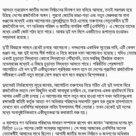
আসন্ন ত্রয়োদশ জাতীয় সংসদ নির্বাচনের দিনক্ষণ যত ঘনিয়ে আসছে, ততই সরগরম হয়ে
উঠছে দেশের রাজনৈতিক অঙ্গন। পুরনো জোটের ভাঙা-গড়া এবং নতুন মেরুকরণের নানা
গুঞ্জনের মধ্যেই এবার আলোচনার কেন্দ্রবিন্দুতে উঠে এসেছে তরুণদের নেতৃত্বাধীন দু’টি
রাজনৈতিক দল, গণ অধিকার পরিষদ ও জাতীয় নাগরিক পার্টি (এনসিপি)। এ ক্ষেত্রে তাদের
মধ্যে একটি জোট গঠন হতে পারে। আবার দুই দল মিলে একটিতেও রূপান্তর হওয়ারও
সম্ভাবনা রয়েছে।
দু’টি বিষয়কে সামনে রেখেই চলছে আলোচনা। দলগুলোর একাধিক সূত্রের দাবি, এটি কেবল
গুঞ্জন নয়, বরং দুই দলের শীর্ষ পর্যায়ে এ নিয়ে কয়েক দফা আলোচনাও হয়েছে। যদিও নেতার
এখনই চূড়ান্ত সিদ্ধান্ত কোনো সিন্ধান্তে পৌঁছাননি, তবে সবকিছু ঠিকঠাক থাকলে
নভেম্বরের মধ্যেই এ বিষয়ে চূড়ান্ত সিদ্ধন্ত আসতে পারে। পরিবর্তিত প্রেক্ষাপটে
আলোচিত এই দল দু’টি একীভূতকরণ প্রক্রিয়া সফল হলে তা দেশের প্রচলিত রাজনৈতিক
সমীকরণে একটি নতুন মাত্রা যোগ করবে বলে মনে করছেন বিশ্লেষকরা।
দুদলেরই নির্ভরযোগ্য সূত্র জানায়, আলোচিত তরুণদের নিয়ে গঠিত এই দুই দলকে ঘিরে
রাজনৈতিক মহলে বেশ কিছুদিন ধরেই কানাঘুষা চলছিল যে, তরুণদের একক প্ল্যাটফর্মে নিয়ে
আসার একটি চেষ্টা চলছে।এ আলোচনার পালে নতুন করে হাওয়া লাগে যখন আইনশৃঙ্খলা
রক্ষাকারী বাহিনী কর্তৃক আহত গণ অধিকার পরিষদের সভাপতি নুরুল হক নুরকে হাসপাতালে
দেখতে যান এনসিপির আহ্বায়ক নাহিদ ইসলামসহ শীর্ষ নেতারা। তখন থেকেই দুই দলের
মধ্যে অনানুষ্ঠানিকভাবে একীভূতকরণের কথাবার্তা শুরু হয়।
এ ব্যাপারে গণ অধিকার পরিষদের সাধারণ সম্পাদক রাশেদ খান জানান ‘আমাদের দলের মূল
ভিত্তি ২০১৮ সালের কোটা সংস্কার আন্দোলন। সে সময় আজকের এনসিপির অনেক
নেতাকর্মীই আমাদের সাথে ছিলেন। আগামী জাতীয় সংসদ নির্বাচন ও জনগণের অধিকার