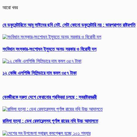
আরো খবর
যে ডকুমেন্টারিতে আবু সাঈদের ছবি নেই, সেটা কোনো ডকুমেন্টারি নয় : ভারপ্রাপ্ত রাষ্ট্রপতি
সংবিধান সংস্কার-সংশোধন ইস্যুতে অনড় সরকার ও বিরোধী দল
১২ কেজি এলপিজি সিলিন্ডারে দাম কমল ৩৫৭ টাকা
বেনজীরকে দ্রুত দেশে ফেরানোর প্রক্রিয়া চলছে : স্বরাষ্ট্রমন্ত্রী
রামিসা হত্যা : ডেথ রেফারেন্সসহ পূর্ণাঙ্গ রায়ের নথি উচ্চ আদালতে