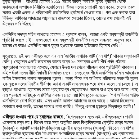
যুক্ত ছিলেন। আখতার হোসেন ২০১৯ সালের ডাকসু নির্বাচনে নুরের প্যানেল থেকে
সমাজসেবা সম্পাদক নির্বাচিত হয়েছিলেন। উভয় দলের নেতারাই মনে করেন, দেশের তরুণ
সমাজ একটি একক ও শক্তিশালী রাজনৈতিক প্ল্যাটফর্ম দেখতে চায়। গত এক দশকে যারা
বিভিন্ন অধিকার আদায়ের আন্দোলনে রাজপথে সোচ্চার ছিলেন, তাদের পক্ষ থেকেই এই
ঐক্যের দাবি উঠছে।
এনসিপির সদস্য সচিব আখতার হোসেন এ প্রসঙ্গে বলেন, ‘আমরা একটা মধ্যপন্থী রাজনীতি
প্রতিষ্ঠা করতে চাই। বাংলাদেশে যারা মধ্যপন্থী রাজনীতির সাথে একাত্মতা অনুভব করে,
তাদের যে কারও এনসিপির সাথে যুক্ত হওয়াকে আমরা ইতিবাচক হিসেবে দেখি।’
সূত্রমতে, দুই দল একীভূত হলে এর নাম ‘জাতীয় নাগরিক পার্টি (এনসিপি)’ থাকার সম্ভাবনা
বেশি। নেতৃত্বে একটি ভারসাম্য আনার জন্য ১০ সদস্যের একটি শীর্ষ পর্ষদ গঠনের
প্রস্তাবনা আলোচনায় এসেছে, যেখানে উভয় দল থেকে পাঁচজন করে প্রতিনিধি থাকবেন।
এই পর্ষদই দলের নীতিনির্ধারণী সিদ্ধান্ত নেবে। নেতৃত্বের শীর্ষে এনসিপির বর্তমান আহ্বায়ক
নাহিদ ইসলামের থাকার সম্ভাবনা প্রবল। অন্য দিকে গণ অধিকার পরিষদের সভাপতি নুরুল
হক নুরকে দলের দ্বিতীয় শীর্ষ পদ অথবা একটি সম্মানজনক পদে রাখার আলোচনা চলছে। এ
ছাড়াও আখতার হোসেনের মতো গ্রহণযোগ্য নেতৃত্বকেও সামনে রাখা হবে বলে জানা গেছ
নাম প্রকাশে অনিচ্ছুক এনসিপির একজন নেতা নয়া দিগন্তকে বলেছেন, ‘গণ অধিকার পরিষ
এনসিপিতে যোগ দিতে চায়, এমন একটা আলাপ আমাদের মধ্যে আছে। আমরা নিজেদের
ফোরামে কথা বলছি, তাদের সাথেও কথা বলছি। কিন্তু এখনো চূড়ান্ত সিদ্ধান্ত হয়নি।’
একীভূত হওয়ায় পরে যে চ্যালেঞ্জ থাকবে :
বিশ্লেষকদের মতে এই একীভূতকরণের পথটি
একেবারে মসৃণ নয়। বিশেষ করে সদ্য অনুষ্ঠিত ঢাকা বিশ্ববিদ্যালয় কেন্দ্রীয় ছাত্র সংসদ
(ডাকসু) ও জাহাঙ্গীরনগর বিশ্ববিদ্যালয় কেন্দ্রীয় ছাত্র সংসদ (জাকসু) নির্বাচনে এনসিপির
ভ্রাতৃপ্রতিম ছাত্রসংগঠন ‘বাংলাদেশ গণতান্ত্রিক ছাত্র সংসদ’ (বাগছাস)-এর প্যানেলের