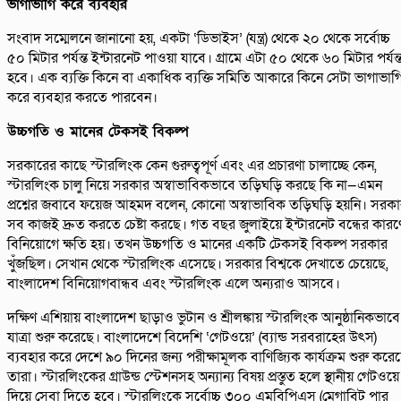
ভাগাভাগি করে ব্যবহার
সংবাদ সম্মেলনে জানানো হয়, একটা ‘ডিভাইস’ (যন্ত্র) থেকে ২০ থেকে সর্বোচ্চ
৫০ মিটার পর্যন্ত ইন্টারনেট পাওয়া যাবে। গ্রামে এটা ৫০ থেকে ৬০ মিটার পর্যন্
হবে। এক ব্যক্তি কিনে বা একাধিক ব্যক্তি সমিতি আকারে কিনে সেটা ভাগাভাগ
করে ব্যবহার করতে পারবেন।
উচ্চগতি ও মানের টেকসই বিকল্প
সরকারের কাছে স্টারলিংক কেন গুরুত্বপূর্ণ এবং এর প্রচারণা চালাচ্ছে কেন,
স্টারলিংক চালু নিয়ে সরকার অস্বাভাবিকভাবে তড়িঘড়ি করছে কি না—এমন
প্রশ্নের জবাবে ফয়েজ আহমদ বলেন, কোনো অস্বাভাবিক তড়িঘড়ি হয়নি। সরক
সব কাজই দ্রুত করতে চেষ্টা করছে। গত বছর জুলাইয়ে ইন্টারনেট বন্ধের কারণ
বিনিয়োগে ক্ষতি হয়। তখন উচ্চগতি ও মানের একটি টেকসই বিকল্প সরকার
খুঁজছিল। সেখান থেকে স্টারলিংক এসেছে। সরকার বিশ্বকে দেখাতে চেয়েছে,
বাংলাদেশ বিনিয়োগবান্ধব এবং স্টারলিংক এলে অন্যরাও আসবে।
দক্ষিণ এশিয়ায় বাংলাদেশ ছাড়াও ভুটান ও শ্রীলঙ্কায় স্টারলিংক আনুষ্ঠানিকভাবে
যাত্রা শুরু করেছে। বাংলাদেশে বিদেশি ‘গেটওয়ে’ (ব্যান্ড সরবরাহের উৎস)
ব্যবহার করে দেশে ৯০ দিনের জন্য পরীক্ষামূলক বাণিজ্যিক কার্যক্রম শুরু করে
তারা। স্টারলিংকের গ্রাউন্ড স্টেশনসহ অন্যান্য বিষয় প্রস্তুত হলে স্থানীয় গেটওয়ে
দিয়ে সেবা দিতে হবে। স্টারলিংকে সর্বোচ্চ ৩০০ এমবিপিএস (মেগাবিট পার