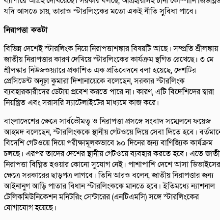
ব্যাপারে আগ্রহ দেখিয়েছে। সরকার বলছে, আগ্রহীরাসহ চীনা কোম্পানি জিডব্লি
যদি আসতে চায়, তারাও স্টারলিংকের মতো একই নীতি সুবিধা পাবে।
নিরাপত্তা কতটা
বিভিন্ন দেশেই স্টারলিংক নিয়ে নিরাপত্তাশঙ্কার বিষয়টি আছে। সম্প্রতি শ্রীলঙ্কায়
জাতীয় নিরাপত্তার কারণ দেখিয়ে স্টারলিংকের কার্যক্রম স্থগিত রেখেছে। ৩ মে
শ্রীলঙ্কার নিউজওয়্যারে প্রকাশিত এক প্রতিবেদনে বলা হয়েছে, দেশটির
প্রেসিডেন্ট অনূঢ়া কুমারা দিশানায়েকে বলেছেন, সরকার স্টারলিংক
ব্যবহারকারীদের ডেটায় প্রবেশ করতে পারে না। কারণ, এটি বিদেশিদের দ্বারা
নিয়ন্ত্রিত এবং সরাসরি স্যাটেলাইটের মাধ্যমে কাজ করে।
বাংলাদেশের ক্ষেত্রে সার্বভৌমত্ব ও নিরাপত্তা প্রসঙ্গে সংবাদ সম্মেলনে ফয়েজ
আহমদ বলেছেন, স্টারলিংককে স্থানীয় গেটওয়ে দিয়ে সেবা দিতে হবে। বর্তমান
বিদেশি গেটওয়ে দিয়ে পরীক্ষামূলকভাবে ৯০ দিনের জন্য বাণিজ্যিক কার্যক্রম
চলছে। এরপর তাদের দেশের স্থানীয় গেটওয়ে ব্যবহার করতে হবে। এতে জাত
নিরাপত্তা বিঘ্নিত হওয়ার কোনো সুযোগ নেই। পাশাপাশি দেশে আসা ডিভাইসে
ক্ষেত্রে সরকারের ছাড়পত্র লাগবে। তিনি আরও বলেন, জাতীয় নিরাপত্তার জন্য
আইনানুগ আড়ি পাতার বিধান স্টারলিংককে মানতে হবে। ইতিমধ্যে ন্যাশনাল
টেলিকমিউনিকেশন মনিটরিং সেন্টারের (এনটিএমসি) সঙ্গে স্টারলিংকের
যোগাযোগ হয়েছে।