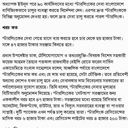
অধ্যাপক ইউনূস পরে ৯০ কার্যদিবসের মধ্যে স্টারলিংকের সেবা বাংলাদেশে
বাণিজ্যিকভাবে চালুর ব্যবস্থা করতে নির্দেশনা দেন। এরপর দ্রুত স্টারলিংককে
বিভিন্ন অনুমোদন দেওয়া হয়। ফলে দ্রুত সেবা চালু করতে পারল স্টারলিংক।
খরচ কত
স্টারলিংকের সেবা পেতে মাসে ব্যয় করতে হবে চার থেকে ছয় হাজার টাকা।
সঙ্গে ৪৭ হাজার টাকার সরঞ্জাম কিনতে হবে।
প্রধান উপদেষ্টার ডাক, টেলিযোগাযোগ ও তথ্যপ্রযুক্তি–বিষয়ক বিশেষ সহকারী
ফয়েজ আহমদ তৈয়্যব গতকাল রাজধানীর বেইলি রোডে ফরেন সার্ভিস
একাডেমিতে সংবাদ সম্মেলনে বলেন, আঞ্চলিক পর্যায়ে বাংলাদেশে
স্টারলিংকের দাম কম এবং যে দাম ধরা হয়েছে, সেটা যৌক্তিক। তবে প্রতিবেশ
অন্যান্য দেশেও যখন চালু হবে এবং সেখানকার দাম বিবেচনায় সরকারের তা
পর্যালোচনার সুযোগ রয়েছে। তিনি বলেন, স্টারলিংকের সেবার মূল্যহার
বিটিআরসি অনুমোদন দিয়েছে। স্টারলিংকের ‘সেটআপ’ সরঞ্জামের জন্য
এককালীন খরচ হবে ৪৭ হাজার টাকা। সরঞ্জামের মধ্যে রয়েছে রিসিভার বা
অ্যানটেনা, কিকস্ট্যান্ড, রাউটার, তার ও বিদ্যুৎ সরবরাহের ব্যবস্থা বা পাওয়ার
সাপ্লাই। দুটি প্যাকেজ এখন পর্যন্ত চালু করেছে তারা। স্টারলিংক রেসিডেন্সের
মাসিক খরচ ৬ হাজার টাকা এবং রেসিডেন্স লাইটের খরচ ৪ হাজার ২০০ টাকা