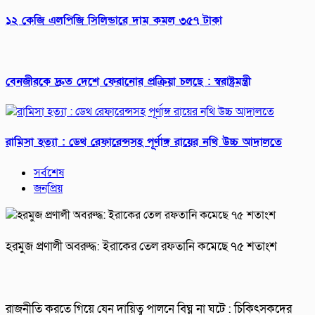
১২ কেজি এলপিজি সিলিন্ডারে দাম কমল ৩৫৭ টাকা
বেনজীরকে দ্রুত দেশে ফেরানোর প্রক্রিয়া চলছে : স্বরাষ্ট্রমন্ত্রী
রামিসা হত্যা : ডেথ রেফারেন্সসহ পূর্ণাঙ্গ রায়ের নথি উচ্চ আদালতে
সর্বশেষ
জনপ্রিয়
হরমুজ প্রণালী অবরুদ্ধ: ইরাকের তেল রফতানি কমেছে ৭৫ শতাংশ
রাজনীতি করতে গিয়ে যেন দায়িত্ব পালনে বিঘ্ন না ঘটে : চিকিৎসকদের