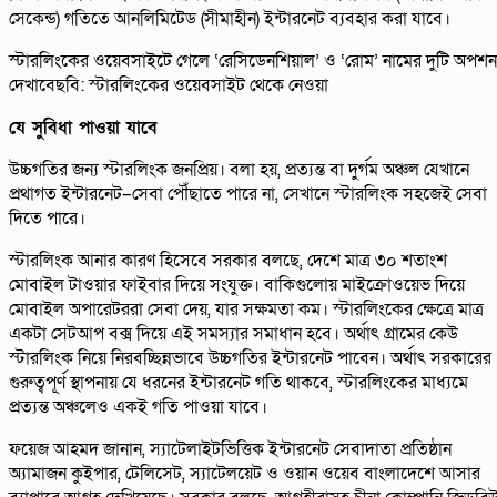
সেকেন্ড) গতিতে আনলিমিটেড (সীমাহীন) ইন্টারনেট ব্যবহার করা যাবে।
স্টারলিংকের ওয়েবসাইটে গেলে ‘রেসিডেনশিয়াল’ ও ‘রোম’ নামের দুটি অপশন
দেখাবেছবি: স্টারলিংকের ওয়েবসাইট থেকে নেওয়া
যে সুবিধা পাওয়া যাবে
উচ্চগতির জন্য স্টারলিংক জনপ্রিয়। বলা হয়, প্রত্যন্ত বা দুর্গম অঞ্চল যেখানে
প্রথাগত ইন্টারনেট–সেবা পৌঁছাতে পারে না, সেখানে স্টারলিংক সহজেই সেবা
দিতে পারে।
স্টারলিংক আনার কারণ হিসেবে সরকার বলছে, দেশে মাত্র ৩০ শতাংশ
মোবাইল টাওয়ার ফাইবার দিয়ে সংযুক্ত। বাকিগুলোয় মাইক্রোওয়েভ দিয়ে
মোবাইল অপারেটররা সেবা দেয়, যার সক্ষমতা কম। স্টারলিংকের ক্ষেত্রে মাত্র
একটা সেটআপ বক্স দিয়ে এই সমস্যার সমাধান হবে। অর্থাৎ গ্রামের কেউ
স্টারলিংক নিয়ে নিরবচ্ছিন্নভাবে উচ্চগতির ইন্টারনেট পাবেন। অর্থাৎ সরকারের
গুরুত্বপূর্ণ স্থাপনায় যে ধরনের ইন্টারনেট গতি থাকবে, স্টারলিংকের মাধ্যমে
প্রত্যন্ত অঞ্চলেও একই গতি পাওয়া যাবে।
ফয়েজ আহমদ জানান, স্যাটেলাইটভিত্তিক ইন্টারনেট সেবাদাতা প্রতিষ্ঠান
অ্যামাজন কুইপার, টেলিসেট, স্যাটেলয়েট ও ওয়ান ওয়েব বাংলাদেশে আসার