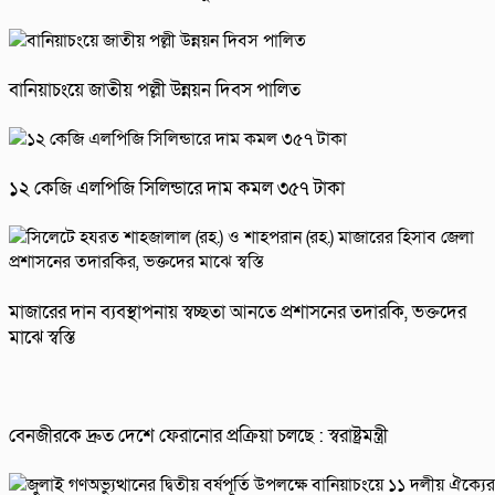
বানিয়াচংয়ে জাতীয় পল্লী উন্নয়ন দিবস পালিত
১২ কেজি এলপিজি সিলিন্ডারে দাম কমল ৩৫৭ টাকা
মাজারের দান ব্যবস্থাপনায় স্বচ্ছতা আনতে প্রশাসনের তদারকি, ভক্তদের
মাঝে স্বস্তি
বেনজীরকে দ্রুত দেশে ফেরানোর প্রক্রিয়া চলছে : স্বরাষ্ট্রমন্ত্রী